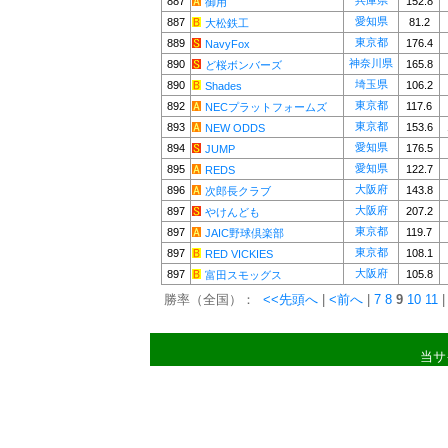
兵庫県
887
152.8
御用
愛知県
887
81.2
大松鉄工
東京都
889
176.4
NavyFox
神奈川県
890
165.8
ど桜ボンバーズ
埼玉県
890
106.2
Shades
東京都
892
117.6
NECプラットフォームズ
東京都
893
153.6
NEW ODDS
愛知県
894
176.5
JUMP
愛知県
895
122.7
REDS
大阪府
896
143.8
次郎長クラブ
大阪府
897
207.2
やけんども
東京都
897
119.7
JAIC野球倶楽部
東京都
897
108.1
RED VICKIES
大阪府
897
105.8
富田スモッグス
勝率（全国）：
<<先頭へ
|
<前へ
|
7
8
9
10
11
|
当サ