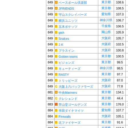
東京都
849
108.6
ベースボール倶楽部
東京都
849
108.5
JFRIENDS
愛知県
849
107.0
守山スクレイパーズ
神奈川県
849
106.7
横浜ユニッツ
千葉県
849
106.5
五木ポケッツ
岡山県
849
105.9
gish
大阪府
849
105.7
Snakes
大阪府
849
102.5
J.K
大阪府
849
100.8
プラスイン
東京都
849
100.5
Golden towns
東京都
849
99.5
ピジョンズ
神奈川県
849
98.5
キューティーズ
東京都
849
97.7
RASTY
大阪府
849
87.0
トリッピーズ
大阪府
849
77.8
大阪上六バッファラーズ
東京都
881
134.1
中央Mariners
東京都
882
44.4
クレシェンド
東京都
883
176.0
芳山堂ゴールデンズ
愛知県
884
107.7
半田ダイナマイツ
大阪府
884
105.1
Firewalls
東京都
884
91.6
北ファイヤーズ