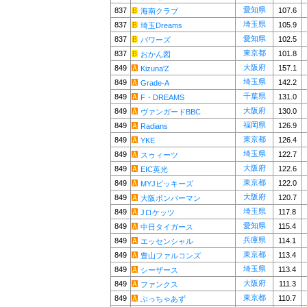
愛知県
837
107.6
海南クラブ
埼玉県
837
105.9
埼玉Dreams
愛知県
837
102.5
パワーズ
東京都
837
101.8
おかん図
大阪府
849
157.1
Kizuna'Z
埼玉県
849
142.2
Grade-A
千葉県
849
131.0
F・DREAMS
大阪府
849
130.0
ヴァンガードBBC
福岡県
849
126.9
Radians
東京都
849
126.4
YKE
埼玉県
849
122.7
スゥィーツ
大阪府
849
122.6
EIC英光
東京都
849
122.0
MYJビッキーズ
大阪府
849
120.7
大阪ボンバーマン
埼玉県
849
117.8
Jロケッツ
愛知県
849
115.4
中日タイガース
兵庫県
849
114.1
エッセンシャル
東京都
849
113.4
豊山ファルコンズ
埼玉県
849
113.4
シーザース
大阪府
849
111.3
ファンクス
東京都
849
110.7
ぶっちゃあず