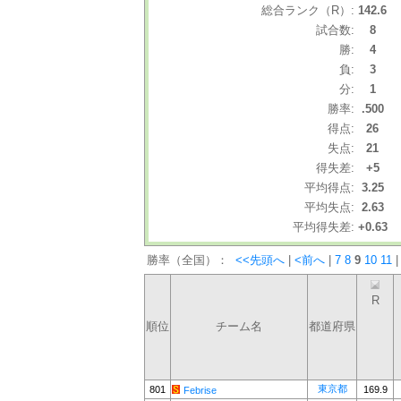
総合ランク（R）:
142.6
試合数:
8
勝:
4
負:
3
分:
1
勝率:
.500
得点:
26
失点:
21
得失差:
+5
平均得点:
3.25
平均失点:
2.63
平均得失差:
+0.63
勝率（全国）：
<<先頭へ
|
<前へ
|
7
8
9
10
11
|
R
順位
チーム名
都道府県
東京都
801
169.9
Febrise