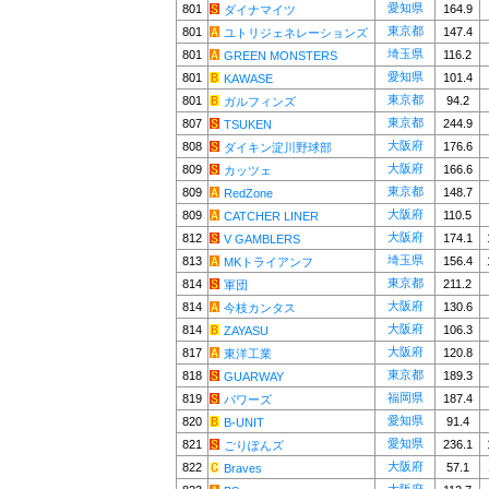
愛知県
801
164.9
ダイナマイツ
東京都
801
147.4
ユトリジェネレーションズ
埼玉県
801
116.2
GREEN MONSTERS
愛知県
801
101.4
KAWASE
東京都
801
94.2
ガルフィンズ
東京都
807
244.9
TSUKEN
大阪府
808
176.6
ダイキン淀川野球部
大阪府
809
166.6
カッツェ
東京都
809
148.7
RedZone
大阪府
809
110.5
CATCHER LINER
大阪府
812
174.1
V GAMBLERS
埼玉県
813
156.4
MKトライアンフ
東京都
814
211.2
軍団
大阪府
814
130.6
今枝カンタス
大阪府
814
106.3
ZAYASU
大阪府
817
120.8
東洋工業
東京都
818
189.3
GUARWAY
福岡県
819
187.4
パワーズ
愛知県
820
91.4
B-UNIT
愛知県
821
236.1
ごりぽんズ
大阪府
822
57.1
Braves