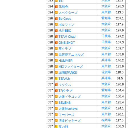
大阪府
823
112.7
BS
大阪府
824
195.3
死球会
東京都
824
113.0
スペクターズ
愛知県
826
207.1
Be-Goes
大阪府
826
117.9
ボルフィン
大阪府
828
197.9
桃谷BBC
千葉県
828
197.2
TEAM Chad
千葉県
828
167.3
ONE SHOT
大阪府
828
159.7
葵クラブ
東京都
828
153.8
民芸座アニマルズ
兵庫県
828
140.2
HUMMER
東京都
828
123.9
MIXファイターズ
佐賀県
828
110.0
城南SPARKS
兵庫県
828
81.5
TEAM:h
大阪府
837
170.8
マックス
愛知県
837
164.4
TRクラブ
大阪府
837
130.4
大阪ドラゴンズ
東京都
837
125.4
SELENS
大阪府
837
124.1
大阪Monkeys
東京都
837
120.1
フーバーズ
福岡県
837
117.5
博多ビッキーズ
大阪府
837
108.3
夜の顔