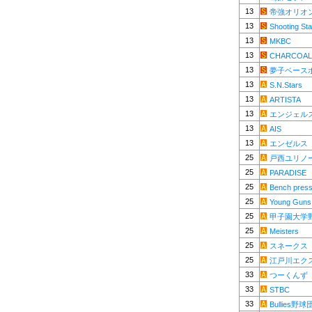
13
帝強オリオ
13
Shooting Sta
13
MKBC
13
CHARCOAL
13
夢子ベース
13
S.N.Stars
13
ARTISTA
13
エンジェル
13
AIS
13
エンゼルス
25
戸西ユリノ
25
PARADISE
25
Bench pres
25
Young Guns
25
甲子園大学
25
Meisters
25
スネークス
25
江戸川エク
33
つーくんず
33
STBC
33
Bullies野球