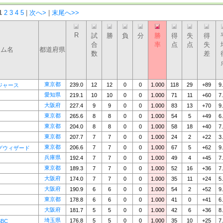
1
2
3
4
5
|
次へ>
|
末尾へ>>
R
試
勝
負
分
勝
得
失
得
合
率
点
点
失
ーム名
都道府県
数
差
東京都
239.0
12
12
0
0
1.000
118
29
+89
9
ジャース
愛知県
219.1
10
10
0
0
1.000
71
11
+60
7
大阪府
227.4
9
9
0
0
1.000
83
13
+70
9
東京都
265.6
8
8
0
0
1.000
54
5
+49
6
東京都
204.0
8
8
0
0
1.000
58
18
+40
7
東京都
207.7
7
7
0
0
1.000
24
2
+22
3
東京都
206.6
7
7
0
0
1.000
67
5
+62
9
グウィザード
兵庫県
192.4
7
7
0
0
1.000
49
4
+45
7
東京都
189.3
7
7
0
0
1.000
52
16
+36
7
大阪府
174.0
7
7
0
0
1.000
35
11
+24
5
大阪府
190.9
6
6
0
0
1.000
54
2
+52
9
東京都
178.8
6
6
0
0
1.000
41
0
+41
6
大阪府
181.7
5
5
0
0
1.000
42
6
+36
8
埼玉県
176.8
5
5
0
0
1.000
35
10
+25
7
BC