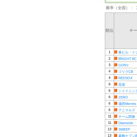
勝率（全国）：
順位
チ
1
東ビル・ド
2
BRIGHT BC
3
GON'z
4
ゴリラCB
4
REDSOX
6
花道
6
シャイニン
6
ZERO
6
蒲田Merries
6
アニマルズ
11
チーム関倉
11
Diamonds
13
SWEEP
13
葛飾セブンB