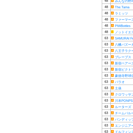
48
みんなの野
48
The.Tama
48
ラミッツ
48
ファーマー
48
PIWBottles
48
ノットイエ
63
SAMURAI F
63
八幡バズー
63
八王子ラク
63
ブレーブス
63
新宿ベアー
63
新宿ビクト
63
豪徳寺野球
63
パラオ
63
土俵
63
クロワッサ
63
川本PONPS
63
ルーターズ
63
チームバル
63
バンディッ
63
エンジニア
63
ドルフィン