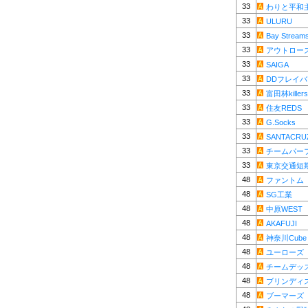
33
わりと平和
33
ULURU
33
Bay Stream
33
アウトロー
33
SAIGA
33
DDフレイ
33
富田林killers
33
住友REDS
33
G.Socks
33
SANTACRU
33
チームパー
33
東京交通短
48
ファントム
48
SG工業
48
中原WEST
48
AKAFUJI
48
神奈川Cube
48
ユーローズ
48
チームデッ
48
ブリンディ
48
ブーマーズ