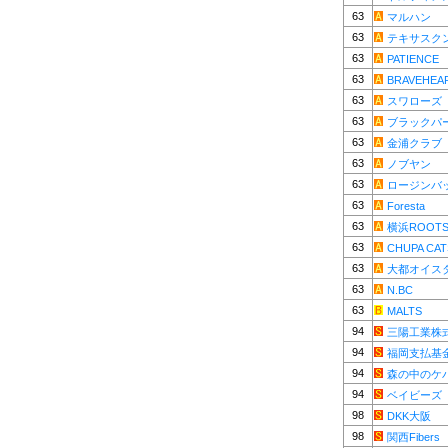
63
マルハン
63
テキサスク
63
PATIENCE
63
BRAVEHEA
63
スワローズ
63
ブラックパ
63
金浦クラブ
63
ノブヤン
63
ロージンバ
63
Foresta
63
横浜ROOT
63
CHUPA CAT
63
大都オイス
63
N.BC
63
MALTS
94
三陽工業株
94
福岡支払基
94
森の中のケ
94
ベイビーズ
98
DKK大阪
98
関西Fibers