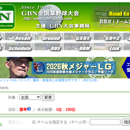
26秋メジャーLG（リーグ）優待・新規共に出場受付中です！（8/17〆切）
8/05
対象：
項目：
勝率
／
表示範囲：
1位
－
100位
指定なし
チームを指定する（チームID：
ム