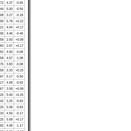
.72
4.37
-0.65
.44
5.00
-0.56
.08
3.27
-0.18
.00
5.78
+0.22
.21
4.04
+0.17
.00
4.46
-0.46
.58
2.50
+0.08
.83
2.67
+0.17
.92
4.00
-0.08
.58
4.67
-1.08
.75
3.83
-0.08
.58
3.33
+0.25
.67
5.17
-0.50
.17
4.08
-0.92
.67
3.58
+0.08
.25
5.00
+0.25
.42
3.25
-0.83
.25
5.08
-0.83
.33
4.50
-0.17
.25
5.08
+0.17
.92
4.08
-1.17