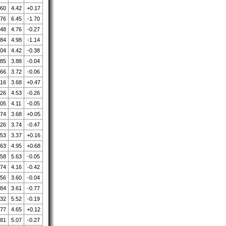
.60
4.42
+0.17
.76
6.45
-1.70
.48
4.76
-0.27
.84
4.98
-1.14
.04
4.42
-0.38
.85
3.88
-0.04
.66
3.72
-0.06
.16
3.68
+0.47
.26
4.53
-0.26
.05
4.11
-0.05
.74
3.68
+0.05
.26
3.74
-0.47
.53
3.37
+0.16
.63
4.95
+0.68
.58
5.63
-0.05
.74
4.16
-0.42
.56
3.60
-0.04
.84
3.61
-0.77
.32
5.52
-0.19
.77
4.65
+0.12
.81
5.07
-0.27