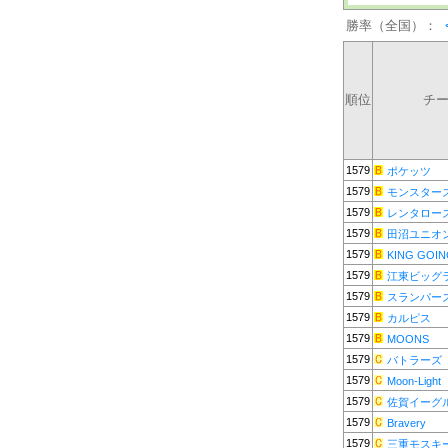
勝率（全国）：
順位
チ
1579
ポケッツ
1579
モンスター
1579
レンタロー
1579
田沼ユニオ
1579
KING GOI
1579
江東ビッグ
1579
スランパー
1579
カルピス
1579
MOONS
1579
バトラーズ
1579
Moon-Light
1579
佐賀イーグ
1579
Bravery
1579
三重モスキ