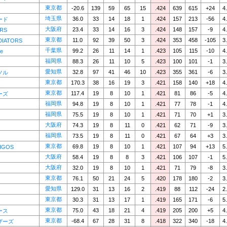
東京都
-20.6
139
59
65
15
.424
639
615
+24
4
埼玉県
36.0
33
14
18
1
.424
157
213
-56
4
ード
大阪府
23.4
33
14
16
3
.424
148
157
-9
4
RS
東京都
11.0
92
39
50
3
.424
353
458
-105
3
DIATORS
千葉県
99.2
26
11
14
1
.423
105
115
-10
4
ze
福岡県
88.3
26
11
10
5
.423
100
101
-1
3
愛知県
32.8
97
41
46
10
.423
355
361
-6
3
ソル
東京都
170.3
38
16
19
3
.421
158
140
+18
4
東京都
117.4
19
8
10
1
.421
81
86
-5
4
ーズ
福岡県
94.8
19
8
10
1
.421
77
78
-1
4
福岡県
75.5
19
8
10
1
.421
71
70
+1
3
大阪府
74.3
19
8
11
0
.421
62
71
-9
3
福岡県
73.5
19
8
11
0
.421
67
64
+3
3
東京都
69.8
19
8
10
1
.421
107
94
+13
5
IGOS
大阪府
58.4
19
8
8
3
.421
106
107
-1
5
大阪府
32.0
19
8
10
1
.421
71
79
-8
3
東京都
76.1
50
21
24
5
.420
178
180
-2
3
愛知県
129.0
31
13
16
2
.419
88
112
-24
2
東京都
30.3
31
13
17
1
.419
165
171
-6
5
東京都
75.0
43
18
21
4
.419
205
200
+5
4
ース
東京都
-68.4
67
28
31
8
.418
322
340
-18
4
ザーズ