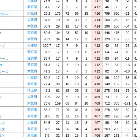
大阪府
73.6
12
5
6
1
.417
48
46
+2
4
東京都
51.6
12
5
7
0
.417
46
69
-23
3
大阪府
25.2
173
72
86
15
.416
799
820
-21
4
ェルス
大阪府
54.5
70
29
39
2
.414
264
282
-18
3
大阪府
30.9
29
12
17
0
.414
106
160
-54
3
東京都
50.8
104
43
51
10
.413
446
475
-29
4
ズ
大阪府
93.3
34
14
17
3
.412
129
137
-8
3
兵庫県
120.7
17
7
9
1
.412
42
68
-26
2
ーズ
東京都
97.2
17
7
10
0
.412
64
74
-10
3
佐賀県
76.4
17
7
9
1
.412
83
94
-11
4
アース
東京都
61.3
17
7
10
0
.412
77
64
+13
4
ス
大阪府
41.2
17
7
7
3
.412
82
64
+18
4
ローズ
千葉県
39.2
17
7
10
0
.412
89
122
-33
5
東京都
77.4
39
16
19
4
.410
140
152
-12
3
埼玉県
42.2
61
25
33
3
.410
275
351
-76
4
大阪府
95.9
22
9
10
3
.409
73
93
-20
3
ヤ
大阪府
73.6
159
65
84
10
.409
712
883
-171
4
東京都
36.2
71
29
34
8
.408
278
330
-52
3
東京都
81.5
27
11
14
2
.407
102
126
-24
3
ズ
大阪府
54.5
27
11
13
3
.407
88
98
-10
3
ルズ
東京都
97.5
64
26
34
4
.406
263
269
-6
4
ンズ
東京都
7.8
32
13
16
3
.406
167
171
-4
5
谷P