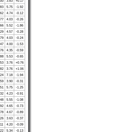
.00
3.83
+0.17
.83
5.75
-1.92
.62
4.74
-0.12
.77
4.03
-0.26
.66
5.52
-1.86
.29
4.57
-0.28
.79
4.03
-0.24
.47
4.00
-1.53
.76
4.35
-0.59
.88
5.53
-0.65
.53
3.76
+0.76
.82
3.76
+1.06
.24
7.18
-1.94
.59
3.90
-0.31
.51
5.75
-1.25
.32
4.23
-0.91
.48
5.55
-1.08
.92
4.65
-0.73
.78
4.67
-0.89
.26
3.63
-0.37
.11
4.20
-0.09
.22
5.34
-0.13