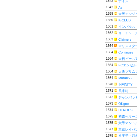
1642
ナイン
1642
As
1659
大阪エンジ
1660
K-CLUB
1661
インパルス
1662
リーチャー
1663
Claimers
1664
マリンスタ
1664
Continues
1664
大日ピース
1664
FCエンゼル
1664
大阪プリム
1664
Muran55
1670
INFINITY
1671
風来坊
1672
ジャンバラ
1673
OKgoo
1674
HEROES
1675
初森べマー
1675
六甲マント
1677
東京レイバ
1678
八王子・四