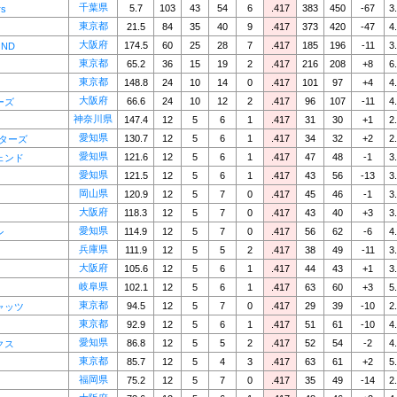
千葉県
5.7
103
43
54
6
.417
383
450
-67
3
rs
東京都
21.5
84
35
40
9
.417
373
420
-47
4
大阪府
174.5
60
25
28
7
.417
185
196
-11
3
OND
東京都
65.2
36
15
19
2
.417
216
208
+8
6
東京都
148.8
24
10
14
0
.417
101
97
+4
4
大阪府
66.6
24
10
12
2
.417
96
107
-11
4
ーズ
神奈川県
147.4
12
5
6
1
.417
31
30
+1
2
愛知県
130.7
12
5
6
1
.417
34
32
+2
2
スターズ
愛知県
121.6
12
5
6
1
.417
47
48
-1
3
ェンド
愛知県
121.5
12
5
6
1
.417
43
56
-13
3
岡山県
120.9
12
5
7
0
.417
45
46
-1
3
大阪府
118.3
12
5
7
0
.417
43
40
+3
3
愛知県
114.9
12
5
7
0
.417
56
62
-6
4
ン
兵庫県
111.9
12
5
5
2
.417
38
49
-11
3
大阪府
105.6
12
5
6
1
.417
44
43
+1
3
岐阜県
102.1
12
5
6
1
.417
63
60
+3
5
東京都
94.5
12
5
7
0
.417
29
39
-10
2
ャッツ
東京都
92.9
12
5
6
1
.417
51
61
-10
4
愛知県
86.8
12
5
5
2
.417
52
54
-2
4
クス
東京都
85.7
12
5
4
3
.417
63
61
+2
5
福岡県
75.2
12
5
7
0
.417
35
49
-14
2