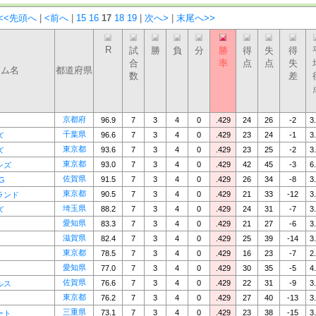
<<先頭へ
|
<前へ
|
15
16
17
18
19
|
次へ>
|
末尾へ>>
R
試
勝
負
分
勝
得
失
得
合
率
点
点
失
ーム名
都道府県
数
差
京都府
96.9
7
3
4
0
.429
24
26
-2
3
千葉県
96.6
7
3
4
0
.429
23
24
-1
3
ズ
東京都
93.6
7
3
4
0
.429
23
25
-2
3
ズ
東京都
93.0
7
3
4
0
.429
42
45
-3
6
ンズ
佐賀県
91.5
7
3
4
0
.429
26
34
-8
3
NG
東京都
90.5
7
3
4
0
.429
21
33
-12
3
ランド
埼玉県
88.2
7
3
4
0
.429
24
31
-7
3
ズ
愛知県
83.3
7
3
4
0
.429
21
27
-6
3
滋賀県
82.4
7
3
4
0
.429
25
39
-14
3
東京都
78.5
7
3
4
0
.429
16
23
-7
2
愛知県
77.0
7
3
4
0
.429
30
35
-5
4
佐賀県
76.6
7
3
4
0
.429
22
31
-9
3
ルス
東京都
76.2
7
3
4
0
.429
27
40
-13
3
三重県
73.1
7
3
4
0
.429
23
38
-15
3
ート