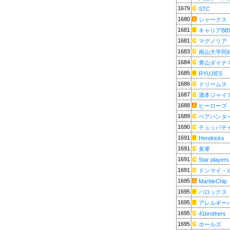
1679
STC
1680
シャークス
1681
キャリアBB
1681
マグノリア
1683
南山大学同
1684
青山ダイナ
1685
RYUJIES
1686
ドリームス
1687
酒本ジャイ
1688
ヒーローズ
1689
ベアハンタ
1690
チュッパチ
1691
Hendricks
1691
美軍
1691
Star players
1691
ドンマイ・
1695
MarbleChip
1695
バロックス
1695
アレルギー
1695
41brothers
1695
ホールズ