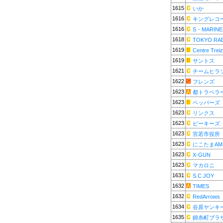
1615
いか
1616
キングレコ
1616
S・MARINE
1618
TOKYO RA
1619
Centre Trei
1619
サントス
1621
チームヒラ
1622
フレンズ
1623
都トラベラ
1623
ペッパーズ
1623
リンクス
1623
ピーキーズ
1623
宮若市役所
1623
にこたまAM
1623
X-GUN
1623
マカロニ
1631
S.C.JOY
1632
TIMES
1632
RedArrows
1634
谷原ヤンキ
1635
錦糸町ブラ