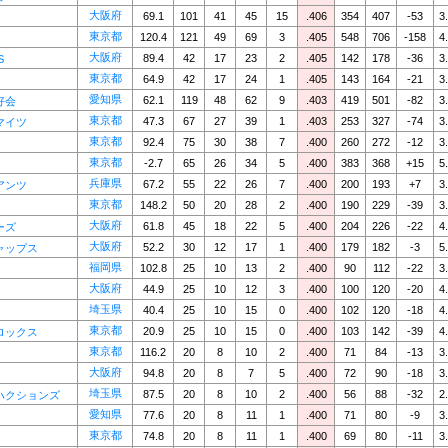
大阪府
69.1
101
41
45
15
.406
354
407
-53
3
東京都
120.4
121
49
69
3
.405
548
706
-158
4
大阪府
89.4
42
17
23
2
.405
142
178
-36
3
S
東京都
64.9
42
17
24
1
.405
143
164
-21
3
愛知県
62.1
119
48
62
9
.403
419
501
-82
3
好会
東京都
47.3
67
27
39
1
.403
253
327
-74
3
マイツ
東京都
92.4
75
30
38
7
.400
260
272
-12
3
東京都
-2.7
65
26
34
5
.400
383
368
+15
5
兵庫県
67.2
55
22
26
7
.400
200
193
+7
3
アンツ
東京都
148.2
50
20
28
2
.400
190
229
-39
3
大阪府
61.8
45
18
22
5
.400
204
226
-22
4
ーズ
大阪府
52.2
30
12
17
1
.400
179
182
-3
5
ャップス
福岡県
102.8
25
10
13
2
.400
90
112
-22
3
大阪府
44.9
25
10
12
3
.400
100
120
-20
4
埼玉県
40.4
25
10
15
0
.400
102
120
-18
4
東京都
20.9
25
10
15
0
.400
103
142
-39
4
ロックス
東京都
116.2
20
8
10
2
.400
71
84
-13
3
大阪府
94.8
20
8
7
5
.400
72
90
-18
3
埼玉県
87.5
20
8
10
2
.400
56
88
-32
2
ハクションズ
愛知県
77.6
20
8
11
1
.400
71
80
-9
3
東京都
74.8
20
8
11
1
.400
69
80
-11
3