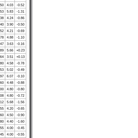
.50
4.03
-0.52
.53
5.83
-1.31
.38
4.24
-0.86
.40
3.90
-0.50
.52
4.21
-0.69
.78
4.88
-1.10
.47
3.63
-0.16
.89
5.66
+0.23
.64
3.51
+0.13
.80
4.58
-0.78
.53
5.02
-0.49
.97
6.07
-0.10
.60
4.48
-0.88
.00
4.80
-0.80
.08
4.80
-0.72
.12
5.68
-1.56
.55
4.20
-0.65
.60
4.50
-0.90
.80
4.40
-1.60
.55
4.00
-0.45
.45
4.00
-0.55