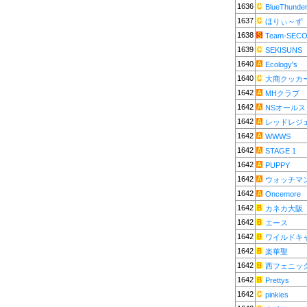
1636
BlueThunde
1637
ほりぃ～ず
1638
Team-SEC
1639
SEKISUNS
1640
Ecology's
1640
大商クッカ
1642
MHクラブ
1642
NSオール
1642
レッドレジ
1642
WWWS
1642
STAGE 1
1642
PUPPY
1642
ウォッチマ
1642
Oncemore
1642
カネカ大阪
1642
エース
1642
ワイルドキ
1642
楽華聖
1642
西フェニッ
1642
Prettys
1642
pinkies