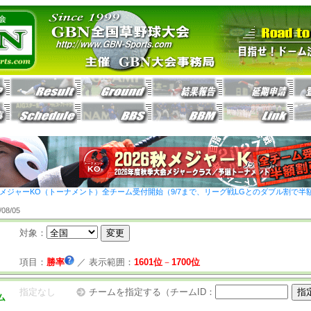
26秋メジャーKO（トーナメント）全チーム受付開始（9/7まで、リーグ戦LGとのダブル割で半
8/05
対象：
項目：
勝率
／
表示範囲：
1601位
－
1700位
指定なし
チームを指定する（チームID：
ム