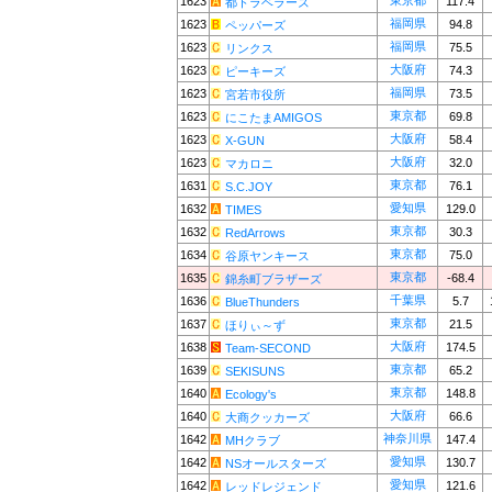
東京都
1623
117.4
都トラベラーズ
福岡県
1623
94.8
ペッパーズ
福岡県
1623
75.5
リンクス
大阪府
1623
74.3
ピーキーズ
福岡県
1623
73.5
宮若市役所
東京都
1623
69.8
にこたまAMIGOS
大阪府
1623
58.4
X-GUN
大阪府
1623
32.0
マカロニ
東京都
1631
76.1
S.C.JOY
愛知県
1632
129.0
TIMES
東京都
1632
30.3
RedArrows
東京都
1634
75.0
谷原ヤンキース
東京都
1635
-68.4
錦糸町ブラザーズ
千葉県
1636
5.7
BlueThunders
東京都
1637
21.5
ほりぃ～ず
大阪府
1638
174.5
Team-SECOND
東京都
1639
65.2
SEKISUNS
東京都
1640
148.8
Ecology's
大阪府
1640
66.6
大商クッカーズ
神奈川県
1642
147.4
MHクラブ
愛知県
1642
130.7
NSオールスターズ
愛知県
1642
121.6
レッドレジェンド