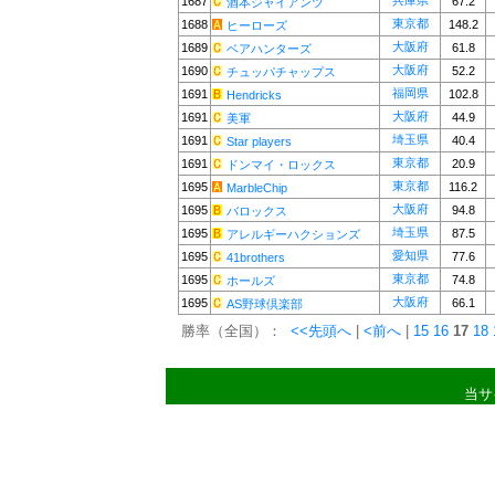
兵庫県
1687
67.2
酒本ジャイアンツ
東京都
1688
148.2
ヒーローズ
大阪府
1689
61.8
ベアハンターズ
大阪府
1690
52.2
チュッパチャップス
福岡県
1691
102.8
Hendricks
大阪府
1691
44.9
美軍
埼玉県
1691
40.4
Star players
東京都
1691
20.9
ドンマイ・ロックス
東京都
1695
116.2
MarbleChip
大阪府
1695
94.8
バロックス
埼玉県
1695
87.5
アレルギーハクションズ
愛知県
1695
77.6
41brothers
東京都
1695
74.8
ホールズ
大阪府
1695
66.1
AS野球倶楽部
勝率（全国）：
<<先頭へ
|
<前へ
|
15
16
17
18
当サ