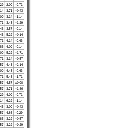
.29
2.00
-0.71
.14
3.71
+0.43
.00
3.14
-1.14
.71
3.43
+1.29
.43
3.57
-0.14
.43
5.29
+0.14
.71
4.14
-0.43
.86
4.00
-0.14
.00
5.29
+1.71
.71
3.14
+0.57
.57
4.43
+2.14
.00
4.43
-0.43
.71
5.43
-1.71
.57
4.57
±0.00
.57
3.71
+1.86
.29
4.00
-0.71
.14
6.29
-1.14
.43
3.00
+0.43
.57
4.86
-0.29
.86
3.29
+0.57
.57
3.29
+0.29