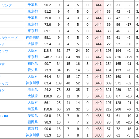
千葉県
90.2
9
4
5
0
.444
29
31
-2
3
・ヤング
東京都
81.2
9
4
5
0
.444
33
42
-9
3
千葉県
79.0
9
4
3
2
.444
33
42
-9
3
東京都
73.6
9
4
5
0
.444
39
56
-17
4
東京都
69.1
9
4
5
0
.444
38
46
-8
4
神奈川県
58.1
9
4
5
0
.444
52
61
-9
5
ムBウェーブ
大阪府
52.4
9
4
5
0
.444
22
52
-30
2
ーク
大阪府
118.8
61
27
24
10
.443
196
194
+2
3
ヒッツ
東京都
248.7
190
84
98
8
.442
697
826
-129
3
e
福岡県
90.7
34
15
16
3
.441
154
165
-11
4
やす
愛知県
73.3
34
15
14
5
.441
134
133
+1
3
大阪府
64.4
34
15
17
2
.441
159
160
-1
4
牙
神奈川県
83.4
109
48
52
9
.440
309
371
-62
2
レッズ
埼玉県
24.2
75
33
35
7
.440
321
289
+32
4
ョン
大阪府
128.9
25
11
9
5
.440
103
87
+16
4
大阪府
56.1
25
11
14
0
.440
107
128
-21
4
埼玉県
150.6
66
29
32
5
.439
212
206
+6
3
愛知県
98.8
16
7
9
0
.438
51
61
-10
3
BUKI
福岡県
98.3
16
7
7
2
.438
70
50
+20
4
東京都
90.6
16
7
9
0
.438
57
72
-15
3
神奈川県
81.3
16
7
8
1
.438
58
61
-3
3