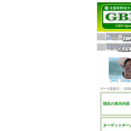
【PR】 20
データ更新日： 2026/0
現在の表示内容
ターゲットチー