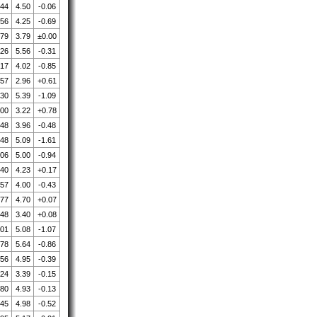
.44
4.50
-0.06
.56
4.25
-0.69
.79
3.79
±0.00
.26
5.56
-0.31
.17
4.02
-0.85
.57
2.96
+0.61
.30
5.39
-1.09
.00
3.22
+0.78
.48
3.96
-0.48
.48
5.09
-1.61
.06
5.00
-0.94
.40
4.23
+0.17
.57
4.00
-0.43
.77
4.70
+0.07
.48
3.40
+0.08
.01
5.08
-1.07
.78
5.64
-0.86
.56
4.95
-0.39
.24
3.39
-0.15
.80
4.93
-0.13
.45
4.98
-0.52