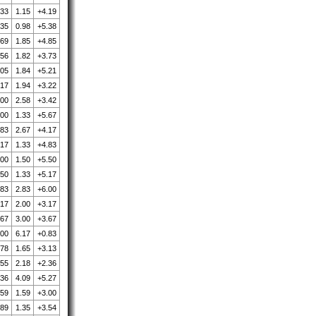
.33
1.15
+4.19
.35
0.98
+5.38
.69
1.85
+4.85
.56
1.82
+3.73
.05
1.84
+5.21
.17
1.94
+3.22
.00
2.58
+3.42
.00
1.33
+5.67
.83
2.67
+4.17
.17
1.33
+4.83
.00
1.50
+5.50
.50
1.33
+5.17
.83
2.83
+6.00
.17
2.00
+3.17
.67
3.00
+3.67
.00
6.17
+0.83
.78
1.65
+3.13
.55
2.18
+2.36
.36
4.09
+5.27
.59
1.59
+3.00
.89
1.35
+3.54