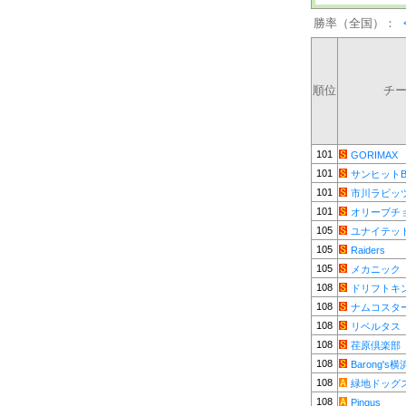
勝率（全国）：
順位
チ
101
GORIMAX
101
サンヒットB
101
市川ラビッ
101
オリーブチ
105
ユナイテッ
105
Raiders
105
メカニック
108
ドリフトキ
108
ナムコスタ
108
リベルタス
108
荏原倶楽部
108
Barong's横
108
緑地ドッグ
108
Pingus