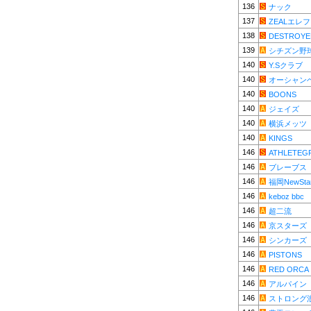
136
ナック
137
ZEALエレ
138
DESTROYE
139
シチズン野
140
Y.Sクラブ
140
オーシャン
140
BOONS
140
ジェイズ
140
横浜メッツ
140
KINGS
146
ATHLETEG
146
ブレーブス
146
福岡NewSta
146
keboz bbc
146
超二流
146
京スターズ
146
シンカーズ
146
PISTONS
146
RED ORCA
146
アルパイン
146
ストロング