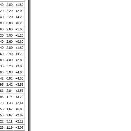
.40
2.80
+1.60
.20
2.20
+2.00
.40
2.20
+4.20
.00
0.80
+6.20
.60
2.60
+1.00
.20
3.00
+1.20
.40
2.60
+0.80
.40
2.80
+1.60
.60
2.40
+4.20
.80
4.00
+2.80
.36
2.28
+3.08
.96
3.08
+4.88
.42
0.92
+4.50
.95
2.42
+3.53
.61
2.04
+3.57
.96
1.74
+3.22
.78
1.33
+2.44
.56
1.67
+6.89
.56
2.67
+2.89
.22
3.11
+2.11
.26
1.19
+3.07