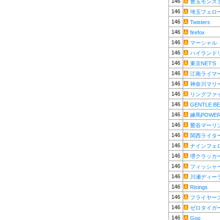
146
豊玉モンス
146
埼玉フェロ
146
Twisters
146
firefox
146
マーシャル
146
ハイランド
146
東京NET'S
146
江南ライマ
146
神奈川マリ
146
リングファ
146
GENTLE B
146
練馬POWE
146
鶯谷マーリ
146
関西ライタ
146
ナインフェ
146
堺クラッカ
146
フィッシャ
146
川瀬ディー
146
Risings
146
フライヤー
146
ゼロタイガ
146
Goo