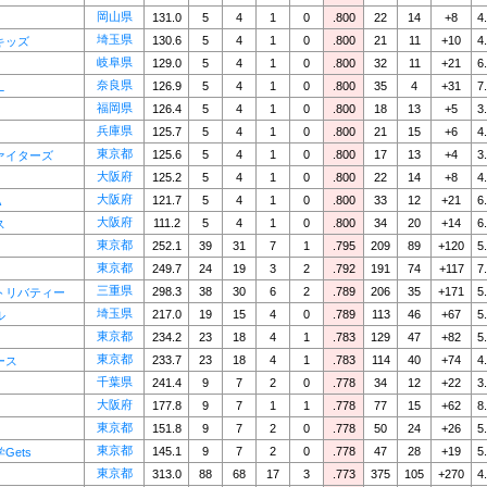
岡山県
131.0
5
4
1
0
.800
22
14
+8
4
埼玉県
130.6
5
4
1
0
.800
21
11
+10
4
キッズ
岐阜県
129.0
5
4
1
0
.800
32
11
+21
6
奈良県
126.9
5
4
1
0
.800
35
4
+31
7
L
福岡県
126.4
5
4
1
0
.800
18
13
+5
3
兵庫県
125.7
5
4
1
0
.800
21
15
+6
4
東京都
125.6
5
4
1
0
.800
17
13
+4
3
ァイターズ
大阪府
125.2
5
4
1
0
.800
22
14
+8
4
大阪府
121.7
5
4
1
0
.800
33
12
+21
6
A
大阪府
111.2
5
4
1
0
.800
34
20
+14
6
ス
東京都
252.1
39
31
7
1
.795
209
89
+120
5
東京都
249.7
24
19
3
2
.792
191
74
+117
7
三重県
298.3
38
30
6
2
.789
206
35
+171
5
トリバティー
埼玉県
217.0
19
15
4
0
.789
113
46
+67
5
ル
東京都
234.2
23
18
4
1
.783
129
47
+82
5
東京都
233.7
23
18
4
1
.783
114
40
+74
4
ース
千葉県
241.4
9
7
2
0
.778
34
12
+22
3
大阪府
177.8
9
7
1
1
.778
77
15
+62
8
東京都
151.8
9
7
2
0
.778
50
24
+26
5
東京都
145.1
9
7
2
0
.778
47
28
+19
5
Gets
東京都
313.0
88
68
17
3
.773
375
105
+270
4