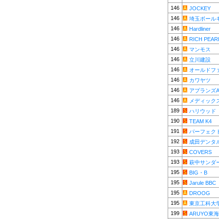
146
JOCKEY
146
埼玉ボール
146
Hardliner
146
RICH PEAR
146
マンモス
146
立川建設
146
オールドフ
146
カワヤツ
146
アプランズ
146
メディック
189
ハリウッド
190
TEAM K4
191
パーフェク
192
成田デンタ
193
COVERS
193
萩中サンダ
195
BIG・B
195
Jarule BBC
195
DROOG
195
東京工科大学
199
ARUYO東海