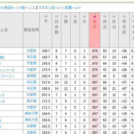
<<先頭へ
|
<前へ
|
1
2
3
4
5
|
次へ>
|
末尾へ>>
R
試
勝
負
分
勝
得
失
得
合
率
点
点
失
ーム名
都道府県
数
差
大阪府
199.7
8
7
0
1
.875
50
14
+36
6
埼玉県
194.7
8
7
1
0
.875
57
13
+44
7
BC
千葉県
183.0
8
7
1
0
.875
69
10
+59
8
ツ
大阪府
174.4
8
7
1
0
.875
42
16
+26
5
ョッパーズ
福岡県
242.4
14
12
2
0
.857
45
9
+36
3
ドアーミー
埼玉県
217.6
14
12
2
0
.857
66
9
+57
4
埼玉県
195.6
14
12
2
0
.857
88
21
+67
6
兵庫県
207.3
7
6
1
0
.857
20
11
+9
2
ング
東京都
171.3
7
6
1
0
.857
33
21
+12
4
ーズ
大阪府
171.1
7
6
0
1
.857
46
20
+26
6
神奈川県
169.5
7
6
1
0
.857
42
14
+28
6
神奈川県
164.6
7
6
1
0
.857
63
27
+36
9
浜
兵庫県
161.5
7
6
1
0
.857
51
14
+37
7
ス
大阪府
153.6
7
6
1
0
.857
43
14
+29
6