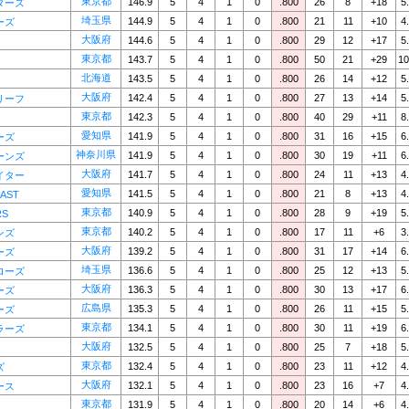
東京都
146.9
5
4
1
0
.800
26
8
+18
5
ターズ
埼玉県
144.9
5
4
1
0
.800
21
11
+10
4
ーズ
大阪府
144.6
5
4
1
0
.800
29
12
+17
5
東京都
143.7
5
4
1
0
.800
50
21
+29
10
北海道
143.5
5
4
1
0
.800
26
14
+12
5
大阪府
142.4
5
4
1
0
.800
27
13
+14
5
リーフ
東京都
142.3
5
4
1
0
.800
40
29
+11
8
愛知県
141.9
5
4
1
0
.800
31
16
+15
6
ーズ
神奈川県
141.9
5
4
1
0
.800
30
19
+11
6
ーンズ
大阪府
141.7
5
4
1
0
.800
24
11
+13
4
イター
愛知県
141.5
5
4
1
0
.800
21
8
+13
4
EAST
東京都
140.9
5
4
1
0
.800
28
9
+19
5
RS
東京都
140.2
5
4
1
0
.800
17
11
+6
3
ンズ
大阪府
139.2
5
4
1
0
.800
31
17
+14
6
ーズ
埼玉県
136.6
5
4
1
0
.800
25
12
+13
5
ローズ
大阪府
136.3
5
4
1
0
.800
30
13
+17
6
ーズ
広島県
135.3
5
4
1
0
.800
26
11
+15
5
ーズ
東京都
134.1
5
4
1
0
.800
30
11
+19
6
ラーズ
大阪府
132.5
5
4
1
0
.800
25
7
+18
5
東京都
132.4
5
4
1
0
.800
23
11
+12
4
ズ
大阪府
132.1
5
4
1
0
.800
23
16
+7
4
ース
東京都
131.9
5
4
1
0
.800
20
14
+6
4