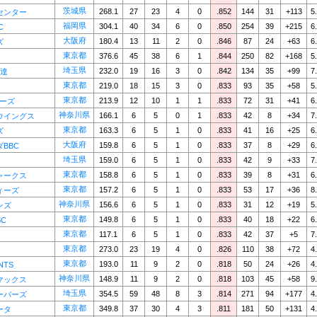
茨城県
268.1
27
23
4
0
.852
144
31
+113
5
センター
福岡県
304.1
40
34
6
0
.850
254
39
+215
6
C
大阪府
180.4
13
11
2
0
.846
87
24
+63
6
ズ
東京都
376.6
45
38
6
1
.844
250
82
+168
5
埼玉県
232.0
19
16
3
0
.842
134
35
+99
7
使達
東京都
219.0
18
15
3
0
.833
93
35
+58
5
東京都
213.9
12
10
1
1
.833
72
31
+41
6
ヤーズ
神奈川県
166.1
6
5
0
1
.833
42
8
+34
7
ウイングス
東京都
163.3
6
5
1
0
.833
41
16
+25
6
ズ
大阪府
159.8
6
5
1
0
.833
37
8
+29
6
BBC
埼玉県
159.0
6
5
1
0
.833
42
9
+33
7
東京都
158.8
6
5
1
0
.833
39
8
+31
6
ャークス
東京都
157.2
6
5
1
0
.833
53
17
+36
8
ィーズ
神奈川県
156.6
6
5
1
0
.833
31
12
+19
5
ンズ
東京都
149.8
6
5
1
0
.833
40
18
+22
6
C
東京都
117.1
6
5
1
0
.833
42
37
+5
7
東京都
273.0
23
19
4
0
.826
110
38
+72
4
東京都
193.0
11
9
2
0
.818
50
24
+26
4
NTS
神奈川県
148.9
11
9
2
0
.818
103
45
+58
9
マックス
埼玉県
354.5
59
48
8
3
.814
271
94
+177
4
ーバーズ
東京都
349.8
37
30
4
3
.811
181
50
+131
4
ータ