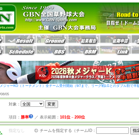
26秋メジャーKO（トーナメント）全チーム受付開始（9/7まで、リーグ戦LGとのダブル割で半
8/05
対象：
項目：
勝率
／
表示範囲：
101位
－
200位
指定なし
チームを指定する（チームID：
ム