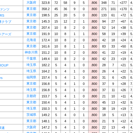
大阪府
323.8
72
58
9
5
.806
348
71
+277
4
東京都
358.2
45
36
9
0
.800
271
101
+170
6
ファンツ
東京都
198.5
25
20
5
0
.800
133
61
+72
5
RS
東京都
145.3
15
12
2
1
.800
94
27
+67
6
球クラブ
東京都
207.4
10
8
2
0
.800
52
14
+38
5
東京都
191.9
10
8
1
1
.800
58
19
+39
5
ベアーズ
北海道
172.4
10
8
2
0
.800
42
18
+24
4
東京都
161.6
10
8
1
1
.800
83
33
+50
8
神奈川県
151.2
10
8
2
0
.800
41
22
+19
4
千葉県
149.4
10
8
2
0
.800
42
23
+19
4
埼玉県
182.2
5
4
1
0
.800
28
7
+21
5
ROUP
埼玉県
164.2
5
4
1
0
.800
26
4
+22
5
福岡県
157.4
5
4
1
0
.800
31
6
+25
6
rs
東京都
156.8
5
4
1
0
.800
37
9
+28
7
埼玉県
156.8
5
4
1
0
.800
37
11
+26
7
京都府
153.7
5
4
1
0
.800
21
10
+11
4
東京都
150.4
5
4
1
0
.800
45
13
+32
9
埼玉県
150.3
5
4
1
0
.800
38
19
+19
7
茨城県
149.2
5
4
0
1
.800
18
5
+13
3
東京都
148.1
5
4
1
0
.800
21
9
+12
4
大阪府
147.2
5
4
1
0
.800
22
13
+9
4
浪速