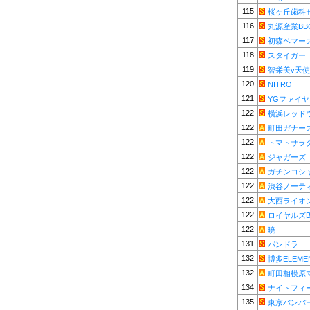
115
桜ヶ丘歯科
116
丸源産業BB
117
初森ベマー
118
スタイガー
119
智栄美v天
120
NITRO
121
YGファイ
122
横浜レッド
122
町田ガナー
122
トマトサラダ
122
ジャガーズ
122
ガチンコシ
122
渋谷ノーテ
122
大西ライオ
122
ロイヤルズB
122
暁
131
パンドラ
132
博多ELEME
132
町田相模原
134
ナイトフィ
135
東京バンバ