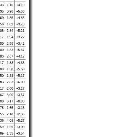
.33
1.15
+4.19
.35
0.98
+5.38
.69
1.85
+4.85
.56
1.82
+3.73
.05
1.84
+5.21
.17
1.94
+3.22
.00
2.58
+3.42
.00
1.33
+5.67
.83
2.67
+4.17
.17
1.33
+4.83
.00
1.50
+5.50
.50
1.33
+5.17
.83
2.83
+6.00
.17
2.00
+3.17
.67
3.00
+3.67
.00
6.17
+0.83
.78
1.65
+3.13
.55
2.18
+2.36
.36
4.09
+5.27
.59
1.59
+3.00
.89
1.35
+3.54