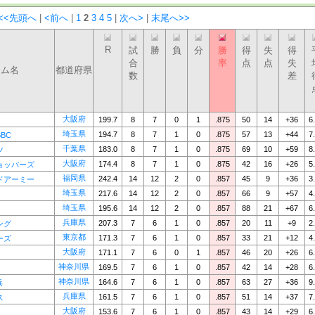
<<先頭へ
|
<前へ
|
1
2
3
4
5
|
次へ>
|
末尾へ>>
R
試
勝
負
分
勝
得
失
得
合
率
点
点
失
ーム名
都道府県
数
差
大阪府
199.7
8
7
0
1
.875
50
14
+36
6
埼玉県
194.7
8
7
1
0
.875
57
13
+44
7
BC
千葉県
183.0
8
7
1
0
.875
69
10
+59
8
ツ
大阪府
174.4
8
7
1
0
.875
42
16
+26
5
ョッパーズ
福岡県
242.4
14
12
2
0
.857
45
9
+36
3
ドアーミー
埼玉県
217.6
14
12
2
0
.857
66
9
+57
4
埼玉県
195.6
14
12
2
0
.857
88
21
+67
6
兵庫県
207.3
7
6
1
0
.857
20
11
+9
2
ング
東京都
171.3
7
6
1
0
.857
33
21
+12
4
ーズ
大阪府
171.1
7
6
0
1
.857
46
20
+26
6
神奈川県
169.5
7
6
1
0
.857
42
14
+28
6
神奈川県
164.6
7
6
1
0
.857
63
27
+36
9
浜
兵庫県
161.5
7
6
1
0
.857
51
14
+37
7
ス
大阪府
153.6
7
6
1
0
.857
43
14
+29
6