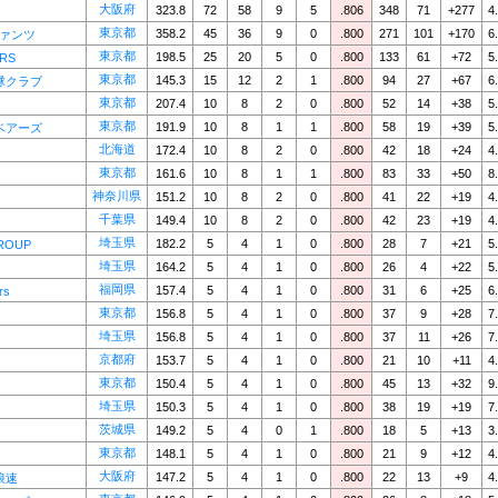
大阪府
323.8
72
58
9
5
.806
348
71
+277
4
東京都
358.2
45
36
9
0
.800
271
101
+170
6
ファンツ
東京都
198.5
25
20
5
0
.800
133
61
+72
5
RS
東京都
145.3
15
12
2
1
.800
94
27
+67
6
球クラブ
東京都
207.4
10
8
2
0
.800
52
14
+38
5
東京都
191.9
10
8
1
1
.800
58
19
+39
5
ベアーズ
北海道
172.4
10
8
2
0
.800
42
18
+24
4
東京都
161.6
10
8
1
1
.800
83
33
+50
8
神奈川県
151.2
10
8
2
0
.800
41
22
+19
4
千葉県
149.4
10
8
2
0
.800
42
23
+19
4
埼玉県
182.2
5
4
1
0
.800
28
7
+21
5
ROUP
埼玉県
164.2
5
4
1
0
.800
26
4
+22
5
福岡県
157.4
5
4
1
0
.800
31
6
+25
6
rs
東京都
156.8
5
4
1
0
.800
37
9
+28
7
埼玉県
156.8
5
4
1
0
.800
37
11
+26
7
京都府
153.7
5
4
1
0
.800
21
10
+11
4
東京都
150.4
5
4
1
0
.800
45
13
+32
9
埼玉県
150.3
5
4
1
0
.800
38
19
+19
7
茨城県
149.2
5
4
0
1
.800
18
5
+13
3
東京都
148.1
5
4
1
0
.800
21
9
+12
4
大阪府
147.2
5
4
1
0
.800
22
13
+9
4
浪速