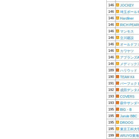
146
JOCKEY
146
埼玉ボール
146
Hardliner
146
RICH PEAR
146
マンモス
146
立川建設
146
オールドフ
146
カワヤツ
146
アプランズ
146
メディック
189
ハリウッド
190
TEAM K4
191
パーフェク
192
成田デンタ
193
COVERS
193
萩中サンダ
195
BIG・B
195
Jarule BBC
195
DROOG
195
東京工科大学
199
ARUYO東海