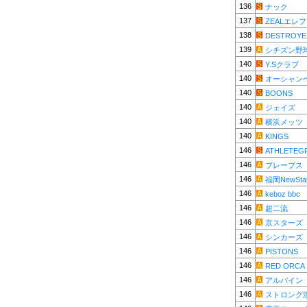
136
ナック
137
ZEALエレ
138
DESTROYE
139
シチズン野
140
Y.Sクラブ
140
オーシャン
140
BOONS
140
ジェイズ
140
横浜メッツ
140
KINGS
146
ATHLETEG
146
ブレーブス
146
福岡NewSta
146
keboz bbc
146
超二流
146
京スターズ
146
シンカーズ
146
PISTONS
146
RED ORCA
146
アルパイン
146
ストロング