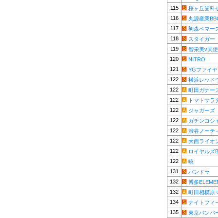
115
桜ヶ丘歯科
116
丸源産業BB
117
初森ベマー
118
スタイガー
119
智栄美v天
120
NITRO
121
YGファイ
122
横浜レッド
122
町田ガナー
122
トマトサラダ
122
ジャガーズ
122
ガチンコシ
122
渋谷ノーテ
122
大西ライオ
122
ロイヤルズB
122
暁
131
パンドラ
132
博多ELEME
132
町田相模原
134
ナイトフィ
135
東京バンバ