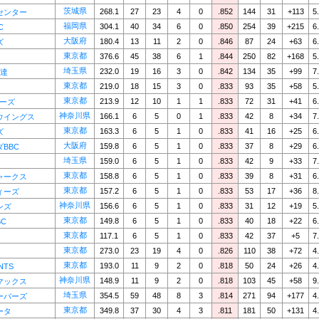
茨城県
268.1
27
23
4
0
.852
144
31
+113
5
センター
福岡県
304.1
40
34
6
0
.850
254
39
+215
6
C
大阪府
180.4
13
11
2
0
.846
87
24
+63
6
ズ
東京都
376.6
45
38
6
1
.844
250
82
+168
5
埼玉県
232.0
19
16
3
0
.842
134
35
+99
7
使達
東京都
219.0
18
15
3
0
.833
93
35
+58
5
東京都
213.9
12
10
1
1
.833
72
31
+41
6
ヤーズ
神奈川県
166.1
6
5
0
1
.833
42
8
+34
7
ウイングス
東京都
163.3
6
5
1
0
.833
41
16
+25
6
ズ
大阪府
159.8
6
5
1
0
.833
37
8
+29
6
BBC
埼玉県
159.0
6
5
1
0
.833
42
9
+33
7
東京都
158.8
6
5
1
0
.833
39
8
+31
6
ャークス
東京都
157.2
6
5
1
0
.833
53
17
+36
8
ィーズ
神奈川県
156.6
6
5
1
0
.833
31
12
+19
5
ンズ
東京都
149.8
6
5
1
0
.833
40
18
+22
6
C
東京都
117.1
6
5
1
0
.833
42
37
+5
7
東京都
273.0
23
19
4
0
.826
110
38
+72
4
東京都
193.0
11
9
2
0
.818
50
24
+26
4
NTS
神奈川県
148.9
11
9
2
0
.818
103
45
+58
9
マックス
埼玉県
354.5
59
48
8
3
.814
271
94
+177
4
ーバーズ
東京都
349.8
37
30
4
3
.811
181
50
+131
4
ータ