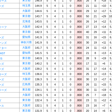
東京都
146.9
5
4
1
0
.800
26
8
+18
5
ターズ
埼玉県
144.9
5
4
1
0
.800
21
11
+10
4
ーズ
大阪府
144.6
5
4
1
0
.800
29
12
+17
5
東京都
143.7
5
4
1
0
.800
50
21
+29
10
北海道
143.5
5
4
1
0
.800
26
14
+12
5
大阪府
142.4
5
4
1
0
.800
27
13
+14
5
リーフ
東京都
142.3
5
4
1
0
.800
40
29
+11
8
愛知県
141.9
5
4
1
0
.800
31
16
+15
6
ーズ
神奈川県
141.9
5
4
1
0
.800
30
19
+11
6
ーンズ
大阪府
141.7
5
4
1
0
.800
24
11
+13
4
イター
愛知県
141.5
5
4
1
0
.800
21
8
+13
4
EAST
東京都
140.9
5
4
1
0
.800
28
9
+19
5
RS
東京都
140.2
5
4
1
0
.800
17
11
+6
3
ンズ
大阪府
139.2
5
4
1
0
.800
31
17
+14
6
ーズ
埼玉県
136.6
5
4
1
0
.800
25
12
+13
5
ローズ
大阪府
136.3
5
4
1
0
.800
30
13
+17
6
ーズ
広島県
135.3
5
4
1
0
.800
26
11
+15
5
ーズ
東京都
134.1
5
4
1
0
.800
30
11
+19
6
ラーズ
大阪府
132.5
5
4
1
0
.800
25
7
+18
5
東京都
132.4
5
4
1
0
.800
23
11
+12
4
ズ
大阪府
132.1
5
4
1
0
.800
23
16
+7
4
ース
東京都
131.9
5
4
1
0
.800
20
14
+6
4