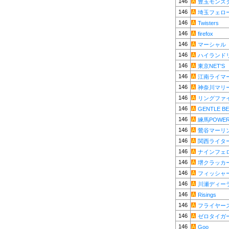
146
豊玉モンス
146
埼玉フェロ
146
Twisters
146
firefox
146
マーシャル
146
ハイランド
146
東京NET'S
146
江南ライマ
146
神奈川マリ
146
リングファ
146
GENTLE B
146
練馬POWE
146
鶯谷マーリ
146
関西ライタ
146
ナインフェ
146
堺クラッカ
146
フィッシャ
146
川瀬ディー
146
Risings
146
フライヤー
146
ゼロタイガ
146
Goo