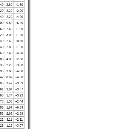
.40
2.80
+1.60
.20
2.20
+2.00
.40
2.20
+4.20
.00
0.80
+6.20
.60
2.60
+1.00
.20
3.00
+1.20
.40
2.60
+0.80
.40
2.80
+1.60
.60
2.40
+4.20
.80
4.00
+2.80
.36
2.28
+3.08
.96
3.08
+4.88
.42
0.92
+4.50
.95
2.42
+3.53
.61
2.04
+3.57
.96
1.74
+3.22
.78
1.33
+2.44
.56
1.67
+6.89
.56
2.67
+2.89
.22
3.11
+2.11
.26
1.19
+3.07