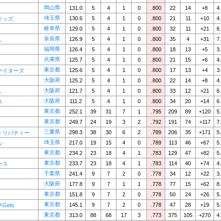
岡山県
131.0
5
4
1
0
.800
22
14
+8
4
埼玉県
130.6
5
4
1
0
.800
21
11
+10
4
キッズ
岐阜県
129.0
5
4
1
0
.800
32
11
+21
6
奈良県
126.9
5
4
1
0
.800
35
4
+31
7
L
福岡県
126.4
5
4
1
0
.800
18
13
+5
3
兵庫県
125.7
5
4
1
0
.800
21
15
+6
4
東京都
125.6
5
4
1
0
.800
17
13
+4
3
ァイターズ
大阪府
125.2
5
4
1
0
.800
22
14
+8
4
大阪府
121.7
5
4
1
0
.800
33
12
+21
6
A
大阪府
111.2
5
4
1
0
.800
34
20
+14
6
ス
東京都
252.1
39
31
7
1
.795
209
89
+120
5
東京都
249.7
24
19
3
2
.792
191
74
+117
7
三重県
298.3
38
30
6
2
.789
206
35
+171
5
トリバティー
埼玉県
217.0
19
15
4
0
.789
113
46
+67
5
ル
東京都
234.2
23
18
4
1
.783
129
47
+82
5
東京都
233.7
23
18
4
1
.783
114
40
+74
4
ース
千葉県
241.4
9
7
2
0
.778
34
12
+22
3
大阪府
177.8
9
7
1
1
.778
77
15
+62
8
東京都
151.8
9
7
2
0
.778
50
24
+26
5
東京都
145.1
9
7
2
0
.778
47
28
+19
5
Gets
東京都
313.0
88
68
17
3
.773
375
105
+270
4