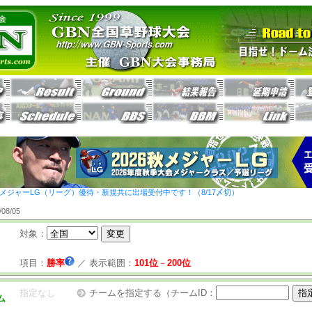
26秋メジャーLG（リーグ）優待・新規共に出場受付中です！（8/17〆切）
8/05
対象：
項目：
勝率
／
表示範囲：
101位
－
200位
指定なし
チームを指定する（チームID：
ム