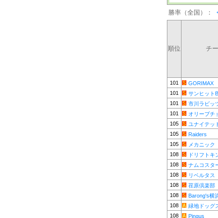
勝率（全国）：
順位
チ
101
GORIMAX
101
サンヒットB
101
市川ラビッ
101
オリーブチ
105
ユナイテッ
105
Raiders
105
メカニック
108
ドリフトキ
108
ナムコスタ
108
リベルタス
108
荏原倶楽部
108
Barong's横
108
緑地ドッグ
108
Pingus