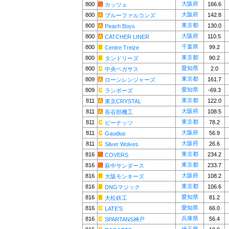
大阪府
800
166.6
カッツェ
大阪府
800
142.8
ブルーファルコンズ
東京都
800
130.0
Peach Boys
大阪府
800
110.5
CATCHER LINER
千葉県
800
99.2
Centre Treize
東京都
800
90.2
タンドリーズ
愛知県
800
2.0
中央ペガサス
東京都
809
161.7
ローンレンジャーズ
愛知県
809
-69.3
ランボーズ
東京都
811
122.0
東京CRYSTAL
大阪府
811
108.5
長谷部機工
東京都
811
78.2
ピーナッツ
大阪府
811
56.9
Gaudius
大阪府
811
26.6
Silver Wolves
東京都
816
234.2
COVERS
東京都
816
233.7
萩中サンダース
大阪府
816
108.2
大阪モンキーズ
東京都
816
106.6
DNGマジック
愛知県
816
81.2
大松鉄工
愛知県
816
66.0
LATE'S
兵庫県
816
56.4
SPARTANS神戸