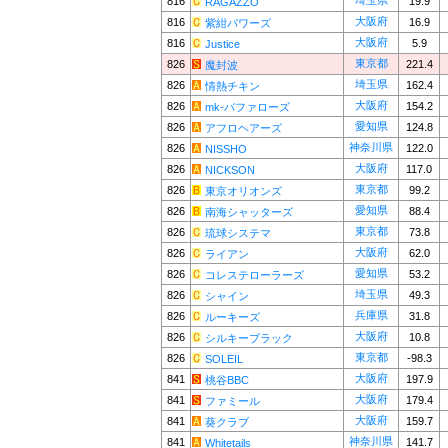
埼玉県
816
19.9
RAGAZZO
大阪府
816
16.9
紫紺パワーズ
大阪府
816
5.9
Justice
東京都
826
221.4
魔封波
埼玉県
826
162.4
情熱チキン
大阪府
826
154.2
mk-バファローズ
愛知県
826
124.8
アフロヘアーズ
神奈川県
826
122.0
NISSHO
大阪府
826
117.0
NICKSON
東京都
826
99.2
東京オリオンズ
愛知県
826
88.4
南海シャッターズ
東京都
826
73.8
琉球システマ
大阪府
826
62.0
ライアン
愛知県
826
53.2
コレステローラーズ
埼玉県
826
49.3
シャイン
兵庫県
826
31.8
ルーキーズ
大阪府
826
10.8
シルキーブラック
東京都
826
-98.3
SOLEIL
大阪府
841
197.9
桃谷BBC
大阪府
841
179.4
ファミール
大阪府
841
159.7
葵クラブ
神奈川県
841
141.7
Whitetails