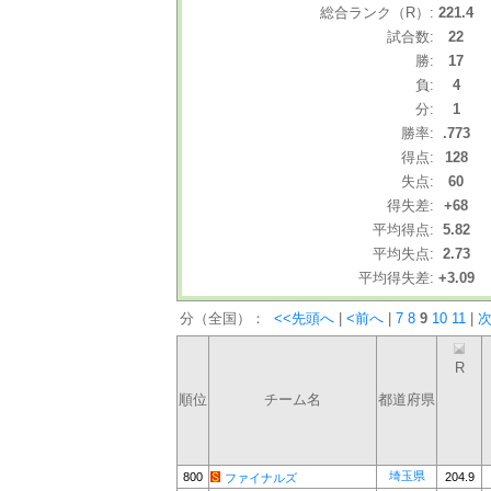
総合ランク（R）:
221.4
試合数:
22
勝:
17
負:
4
分:
1
勝率:
.773
得点:
128
失点:
60
得失差:
+68
平均得点:
5.82
平均失点:
2.73
平均得失差:
+3.09
分（全国）：
<<先頭へ
|
<前へ
|
7
8
9
10
11
|
次
R
順位
チーム名
都道府県
埼玉県
800
204.9
ファイナルズ