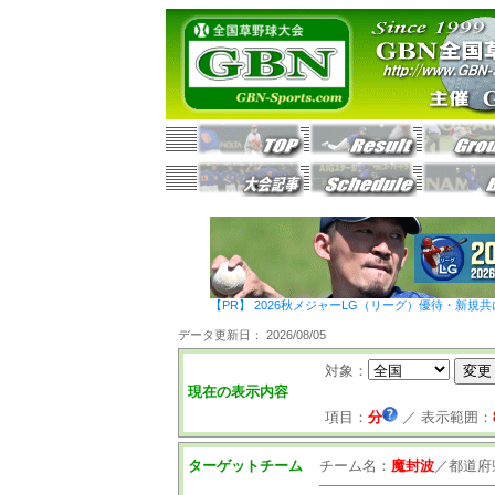
【PR】 2026秋メジャーLG（リーグ）優待・新規共
データ更新日： 2026/08/05
対象：
現在の表示内容
項目：
分
／
表示範囲：
ターゲットチーム
チーム名：
魔封波
／
都道府