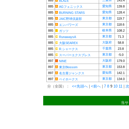
三重県
885
143.4
BLAZE
愛知県
885
139.8
AGフェニックス
愛知県
885
128.4
BURNING STARS
東京都
885
119.7
JAIC野球倶楽部
東京都
885
118.6
エンパワーズ
岐阜県
885
108.2
ガッツ
東京都
885
71.3
RunawaysA
大阪府
885
58.8
大阪SEAREX
千葉県
885
23.8
R.シャークス
東京都
885
-5.0
スーパーエクスプレス
大阪府
897
179.0
NINE
東京都
897
153.8
東京Blossom
愛知県
897
142.1
名古屋ジャンクス
東京都
897
134.0
ベイホークス
分（全国）：
<<先頭へ
|
<前へ
|
7
8
9
10
11
|
次
当サ