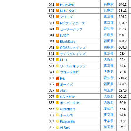
兵庫県
841
140.2
HUMMER
兵庫県
841
131.1
MUSTANG
東京都
841
126.2
タワーズ
東京都
841
123.9
MIXファイターズ
愛知県
841
112.4
ピータークラブ
兵庫県
841
110.0
HABIT
福岡県
841
108.7
BlackStars
兵庫県
841
108.3
OGASシャインズ
東京都
841
93.4
サンワグレインズ
大阪府
841
92.4
EDO
東京都
841
44.6
ワイルドキャッツ
大阪府
841
43.8
ブロードBBC
愛知県
857
210.2
Rex
福岡県
857
206.4
ボーイズ
埼玉県
857
127.6
Alias
大阪府
857
101.2
GATHERS
大阪府
857
89.9
ボンバーKIDS
愛知県
857
77.6
41brothers
東京都
857
74.8
ホールズ
千葉県
857
50.2
Patagorilla
埼玉県
857
-2.0
AirRaid