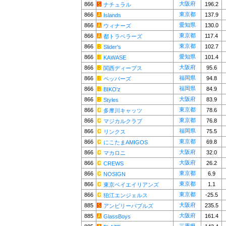
大阪府
866
196.2
ナチュラル
東京都
866
137.9
Islands
愛知県
866
130.0
ウィナーズ
東京都
866
117.4
都トラベラーズ
東京都
866
102.7
Slider's
愛知県
866
101.4
KAWASE
大阪府
866
95.6
関西ディープス
福岡県
866
94.8
ペッパーズ
福岡県
866
84.9
BIKO'z
大阪府
866
83.9
Styles
東京都
866
78.6
多摩川キャッツ
東京都
866
76.8
マジカルクラブ
福岡県
866
75.5
リンクス
東京都
866
69.8
にこたまAMIGOS
大阪府
866
32.0
マカロニ
大阪府
866
26.2
CREWS
東京都
866
6.9
NOSIGN
東京都
866
1.1
東京ベイエイリアンズ
東京都
866
-25.5
狛江エンジェルス
大阪府
885
235.5
アンビリーバブルズ
大阪府
885
161.4
GlassBoys