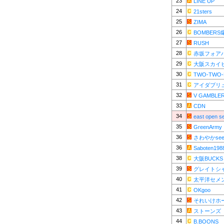
23
LINE UP
24
21sters
25
ZIMA
26
BOMBER
27
RUSH
28
赤坂フォア
29
大阪スカイ
30
TWO-TWO-
31
アイダブリ
32
V GAMBLE
33
CDN
34
east open s
35
GreenArmy
36
さわやかsee
36
Saboten198
38
大阪BUCKS
39
グレイトシ
40
太平洋セメ
41
OKgoo
42
それいけホ
43
ストーンズ
44
B.BOONS