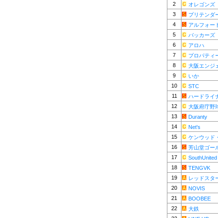
2
オレゴンズ
3
プリテンダ
4
アルフォー
5
バッカーズ
6
アロハ
7
プロパティ
8
大阪エンジ
9
いか
10
STC
11
ハードライ
12
大阪府庁野
13
Duranty
14
Net's
15
ケンウッド
16
芳山堂ゴー
17
SouthUnited
18
TENGVK
19
レッドスター
20
NOVIS
21
BOOBEE
22
大鉄