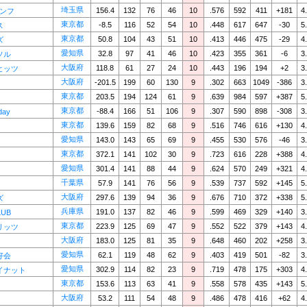
埼玉県
156.4
132
76
46
10
.576
592
411
+181
4
アンフ
東京都
-8.5
116
52
54
10
.448
617
647
-30
5
ス
東京都
50.8
104
43
51
10
.413
446
475
-29
4
ズ
愛知県
32.8
97
41
46
10
.423
355
361
-6
3
ソル
大阪府
118.8
61
27
24
10
.443
196
194
+2
3
ヒッツ
大阪府
-201.5
199
60
130
9
.302
663
1049
-386
3
東京都
203.5
194
124
61
9
.639
984
597
+387
5
東京都
-88.4
166
51
106
9
.307
590
898
-308
3
day
東京都
139.6
159
82
68
9
.516
746
616
+130
4
愛知県
143.0
143
65
69
9
.455
530
576
-46
3
東京都
372.1
141
102
30
9
.723
616
228
+388
4
愛知県
301.4
141
88
44
9
.624
570
249
+321
4
千葉県
57.9
141
76
56
9
.539
737
592
+145
5
大阪府
297.6
139
94
36
9
.676
710
372
+338
5
ズ
兵庫県
191.0
137
82
46
9
.599
469
329
+140
3
LUB
東京都
223.9
125
69
47
9
.552
522
379
+143
4
リッツ
大阪府
183.0
125
81
35
9
.648
460
202
+258
3
愛知県
62.1
119
48
62
9
.403
419
501
-82
3
好会
愛知県
302.9
114
82
23
9
.719
478
175
+303
4
イナット
東京都
153.6
113
63
41
9
.558
578
435
+143
5
大阪府
53.2
111
54
48
9
.486
478
416
+62
4