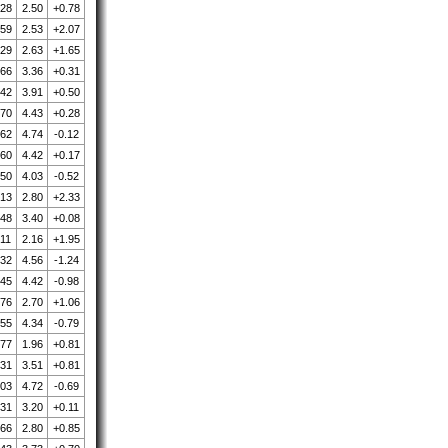
.28
2.50
+0.78
.59
2.53
+2.07
.29
2.63
+1.65
.66
3.36
+0.31
.42
3.91
+0.50
.70
4.43
+0.28
.62
4.74
-0.12
.60
4.42
+0.17
.50
4.03
-0.52
.13
2.80
+2.33
.48
3.40
+0.08
.11
2.16
+1.95
.32
4.56
-1.24
.45
4.42
-0.98
.76
2.70
+1.06
.55
4.34
-0.79
.77
1.96
+0.81
.31
3.51
+0.81
.03
4.72
-0.69
.31
3.20
+0.11
.66
2.80
+0.85