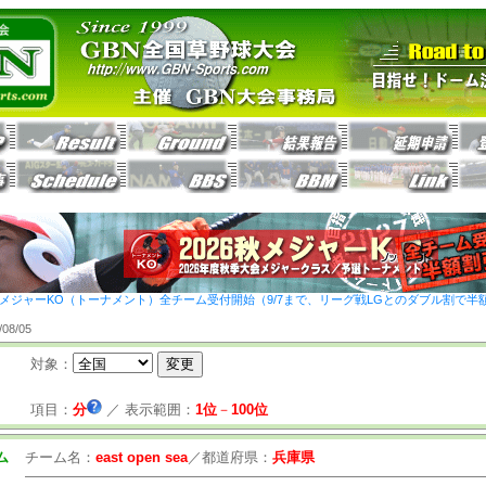
26秋メジャーKO（トーナメント）全チーム受付開始（9/7まで、リーグ戦LGとのダブル割で半
8/05
対象：
項目：
分
／
表示範囲：
1位
－
100位
ム
チーム名：
east open sea
／
都道府県：
兵庫県