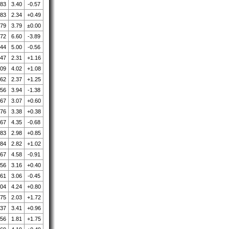
.83
3.40
-0.57
.83
2.34
+0.49
.79
3.79
±0.00
.72
6.60
-3.89
.44
5.00
-0.56
.47
2.31
+1.16
.09
4.02
+1.08
.62
2.37
+1.25
.56
3.94
-1.38
.67
3.07
+0.60
.76
3.38
+0.38
.67
4.35
-0.68
.83
2.98
+0.85
.84
2.82
+1.02
.67
4.58
-0.91
.56
3.16
+0.40
.61
3.06
-0.45
.04
4.24
+0.80
.75
2.03
+1.72
.37
3.41
+0.96
.56
1.81
+1.75