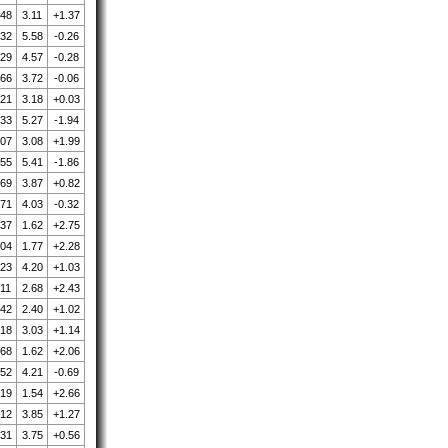
.48
3.11
+1.37
.32
5.58
-0.26
.29
4.57
-0.28
.66
3.72
-0.06
.21
3.18
+0.03
.33
5.27
-1.94
.07
3.08
+1.99
.55
5.41
-1.86
.69
3.87
+0.82
.71
4.03
-0.32
.37
1.62
+2.75
.04
1.77
+2.28
.23
4.20
+1.03
.11
2.68
+2.43
.42
2.40
+1.02
.18
3.03
+1.14
.68
1.62
+2.06
.52
4.21
-0.69
.19
1.54
+2.66
.12
3.85
+1.27
.31
3.75
+0.56