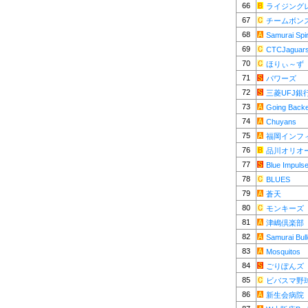
66
ライジング
67
チームボン
68
Samurai Spir
69
CTCJaguar
70
ほりぃ～ず
71
パワーズ
72
三菱UFJ銀
73
Going Back
74
Chuyans
75
福岡インフ
76
品川オリオ
77
Blue Impuls
78
BLUES
79
蒼天
80
モンキーズ
81
津嶋倶楽部
82
Samurai Bul
83
Mosquitos
84
ごりぽんズ
85
ビバスマ野
86
新生会病院