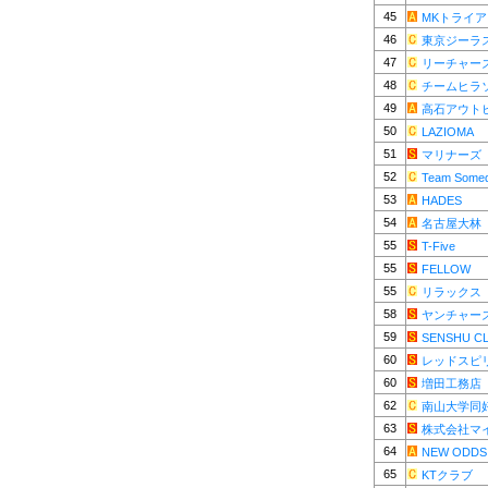
45
MKトライ
46
東京ジーラ
47
リーチャー
48
チームヒラ
49
高石アウト
50
LAZIOMA
51
マリナーズ
52
Team Some
53
HADES
54
名古屋大林
55
T-Five
55
FELLOW
55
リラックス
58
ヤンチャー
59
SENSHU C
60
レッドスピ
60
増田工務店
62
南山大学同
63
株式会社マ
64
NEW ODDS
65
KTクラブ