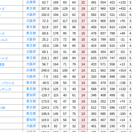
兵庫県
62.7
169
83
64
22
.491
554
422
+132
3
東京都
267.8
209
129
61
19
.617
960
528
+432
4
ーズ
大阪府
192.0
194
113
62
19
.582
832
511
+321
4
ト
大阪府
72.3
247
117
113
17
.474
905
829
+76
3
東京都
52.8
207
95
96
16
.459
914
810
+104
4
東京都
69.6
178
85
78
15
.478
837
788
+49
4
ーズ
大阪府
25.2
173
72
86
15
.416
799
820
-21
4
ェルス
東京都
-20.6
139
59
65
15
.424
639
615
+24
4
大阪府
69.1
101
41
45
15
.406
354
407
-53
3
東京都
215.1
267
169
84
14
.633
1370
747
+623
5
ナーズ
大阪府
56.7
164
71
79
14
.433
571
558
+13
3
球部
兵庫県
249.0
161
100
47
14
.621
662
348
+314
4
大阪府
-7.5
153
49
90
14
.320
508
698
-190
3
東京都
-40.5
139
50
75
14
.360
479
615
-136
3
・パワーズ
東京都
176.0
125
71
40
14
.568
470
338
+132
3
ルデンズ
愛知県
-118.7
115
40
61
14
.348
408
499
-91
3
東京都
173.0
91
47
30
14
.516
252
178
+74
2
東京都
124.5
170
87
70
13
.512
733
596
+137
4
09
東京都
108.9
145
57
75
13
.393
585
685
-100
4
愛知県
119.0
123
56
54
13
.455
407
393
+14
3
大阪府
142.4
82
37
32
13
.451
300
230
+70
3