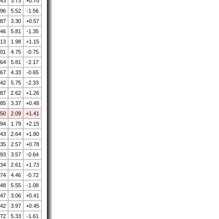
.43
3.73
+0.70
.96
5.52
-1.56
.87
3.30
+0.57
.46
5.81
-1.35
.13
1.98
+1.15
.01
4.75
-0.75
.64
5.81
-2.17
.67
4.33
-0.65
.42
5.75
-2.33
.87
2.62
+1.26
.85
3.37
+0.48
.50
2.09
+1.41
.94
1.79
+2.15
.43
2.64
+1.80
.35
2.57
+0.78
.93
3.57
-0.64
.34
2.61
+1.73
.74
4.46
-0.72
.48
5.55
-1.08
.47
3.06
+0.41
.42
3.97
+0.45
.72
5.33
-1.61