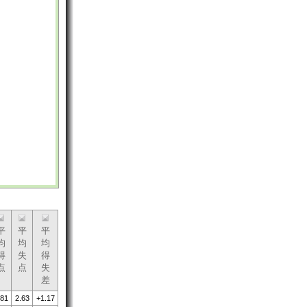
平
平
平
均
均
均
得
失
得
点
点
失
差
.81
2.63
+1.17