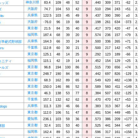
神奈川県
83.4
109
48
52
9
.440
309
371
-62
2
レッズ
大阪府
74.7
104
53
42
9
.510
294
243
+51
2
ズ
兵庫県
122.5
103
45
49
9
.437
390
390
±0
3
its
大阪府
-76.0
96
19
68
9
.198
261
634
-373
2
s
東京都
21.5
84
35
40
9
.417
373
420
-47
4
福岡県
187.4
68
39
20
9
.574
236
157
+79
3
兵庫県
164.3
66
33
24
9
.500
336
265
+71
5
行準硬式野球部
千葉県
112.8
60
30
21
9
.500
217
142
+75
3
ers
東京都
125.1
48
14
25
9
.292
123
189
-66
2
福岡県
115.1
42
19
14
9
.452
154
129
+25
3
ィニティ
東京都
96.8
194
100
86
8
.515
730
656
+74
3
ールズ
東京都
248.7
190
84
98
8
.442
697
826
-129
3
e
東京都
68.3
162
89
65
8
.549
620
482
+138
3
東京都
150.0
146
86
52
8
.589
560
411
+149
3
東京都
46.3
138
53
77
8
.384
507
632
-125
3
千葉県
157.1
132
62
62
8
.470
470
417
+53
3
兵庫県
111.3
120
46
66
8
.383
313
367
-54
2
ldogs
東京都
112.0
106
51
47
8
.481
534
449
+85
5
愛知県
236.1
103
59
36
8
.573
386
209
+177
3
東京都
32.4
101
53
40
8
.525
441
344
+97
4
球部
福岡県
162.4
89
53
28
8
.596
317
161
+156
3