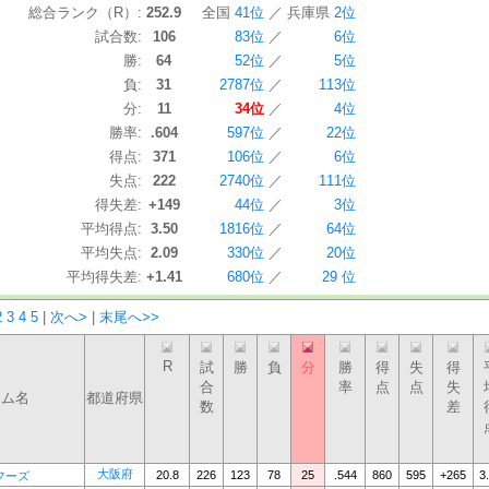
総合ランク（R）:
252.9
全国
41位
／
兵庫県
2位
試合数:
106
83位
／
6位
勝:
64
52位
／
5位
負:
31
2787位
／
113位
分:
11
34位
／
4位
勝率:
.604
597位
／
22位
得点:
371
106位
／
6位
失点:
222
2740位
／
111位
得失差:
+149
44位
／
3位
平均得点:
3.50
1816位
／
64位
平均失点:
2.09
330位
／
20位
平均得失差:
+1.41
680位
／
29 位
2
3
4
5
|
次へ>
|
末尾へ>>
R
試
勝
負
分
勝
得
失
得
合
率
点
点
失
ーム名
都道府県
数
差
大阪府
20.8
226
123
78
25
.544
860
595
+265
3
フーズ