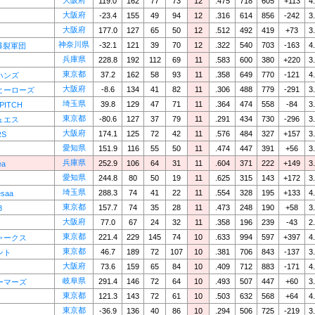
大阪府
119.0
162
77
73
12
.475
718
605
+113
4
大阪府
-23.4
155
49
94
12
.316
614
856
-242
3
大阪府
177.0
127
65
50
12
.512
492
419
+73
3
神奈川県
-32.1
121
39
70
12
.322
540
703
-163
4
S爆裂軍団
兵庫県
228.8
192
112
69
11
.583
600
380
+220
3
東京都
37.2
162
58
93
11
.358
649
770
-121
4
ハンズ
大阪府
-8.6
134
41
82
11
.306
488
779
-291
3
ヒーローズ
埼玉県
39.8
129
47
71
11
.364
474
558
-84
3
PITCH
東京都
-80.6
127
37
79
11
.291
434
730
-296
3
ュエス
大阪府
174.1
125
72
42
11
.576
484
327
+157
3
RS
愛知県
151.9
116
55
50
11
.474
447
391
+56
3
兵庫県
252.9
106
64
31
11
.604
371
222
+149
3
ea
愛知県
244.8
80
50
19
11
.625
315
143
+172
3
埼玉県
288.3
74
41
22
11
.554
328
195
+133
4
saa
東京都
157.7
74
35
28
11
.473
248
190
+58
3
8
大阪府
77.0
67
24
32
11
.358
196
239
-43
2
東京都
221.4
229
145
74
10
.633
994
597
+397
4
ャークス
東京都
46.7
189
72
107
10
.381
706
843
-137
3
ント
大阪府
73.6
159
65
84
10
.409
712
883
-171
4
岐阜県
291.4
146
72
64
10
.493
507
447
+60
3
ーマーズ
東京都
121.3
143
72
61
10
.503
632
568
+64
4
東京都
-36.9
136
40
86
10
.294
506
725
-219
3