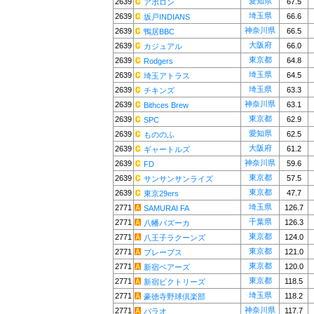
愛知県
2639
67.5
アポロン
埼玉県
2639
66.6
坂戸INDIANS
神奈川県
2639
66.5
鴨居BBC
大阪府
2639
66.0
カジュアル
東京都
2639
64.8
Rodgers
埼玉県
2639
64.5
埼玉アトラス
埼玉県
2639
63.3
チキンズ
神奈川県
2639
63.1
Bithces Brew
東京都
2639
62.9
SPC
愛知県
2639
62.5
もののふ
大阪府
2639
61.2
ギャートルズ
神奈川県
2639
59.6
FD
東京都
2639
57.5
サンサンサンライズ
東京都
2639
47.7
東京29ers
埼玉県
2771
126.7
SAMURAI FA
千葉県
2771
126.3
八幡バズーカ
東京都
2771
124.0
八王子ラクーンズ
東京都
2771
121.0
ブレーブス
東京都
2771
120.0
新宿ベアーズ
東京都
2771
118.5
新宿ビクトリーズ
埼玉県
2771
118.2
豪徳寺野球倶楽部
神奈川県
2771
117.7
パラオ