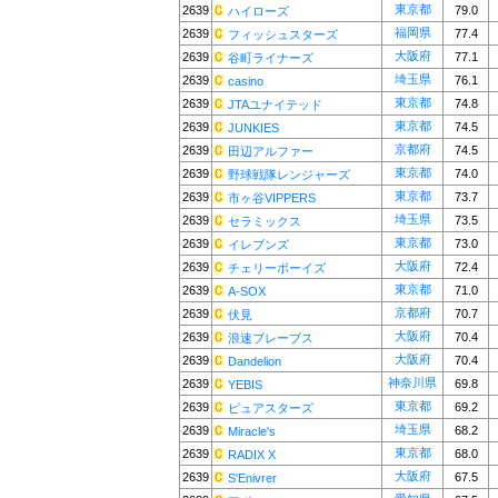
東京都
2639
79.0
ハイローズ
福岡県
2639
77.4
フィッシュスターズ
大阪府
2639
77.1
谷町ライナーズ
埼玉県
2639
76.1
casino
東京都
2639
74.8
JTAユナイテッド
東京都
2639
74.5
JUNKIES
京都府
2639
74.5
田辺アルファー
東京都
2639
74.0
野球戦隊レンジャーズ
東京都
2639
73.7
市ヶ谷VIPPERS
埼玉県
2639
73.5
セラミックス
東京都
2639
73.0
イレブンズ
大阪府
2639
72.4
チェリーボーイズ
東京都
2639
71.0
A-SOX
京都府
2639
70.7
伏見
大阪府
2639
70.4
浪速ブレーブス
大阪府
2639
70.4
Dandelion
神奈川県
2639
69.8
YEBIS
東京都
2639
69.2
ピュアスターズ
埼玉県
2639
68.2
Miracle's
東京都
2639
68.0
RADIX X
大阪府
2639
67.5
S'Enivrer