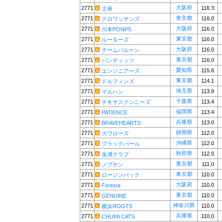
大阪府
2771
116.3
土俵
東京都
2771
116.0
クロワッサンズ
大阪府
2771
116.0
川本PONPS
東京都
2771
116.0
ルーターズ
大阪府
2771
116.0
チームバルーン
東京都
2771
116.0
バンディッツ
愛知県
2771
115.6
エンジニアーズ
東京都
2771
114.1
ドルフィンズ
埼玉県
2771
113.9
マルハン
千葉県
2771
113.4
テキサスクンニーズ
福岡県
2771
113.4
PATIENCE
兵庫県
2771
113.0
BRAVEHEARTS
静岡県
2771
112.0
スワローズ
沖縄県
2771
112.0
ブラックパール
秋田県
2771
112.0
金浦クラブ
東京都
2771
111.0
ノブヤン
東京都
2771
110.0
ロージンバック
大阪府
2771
110.0
Foresta
東京都
2771
110.0
GENUINE
神奈川県
2771
110.0
横浜ROOTS
兵庫県
2771
110.0
CHUPA CATS