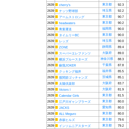
東京都
2639
92.3
cherry's
埼玉県
2639
92.2
ナッツ野球部
東京都
2639
90.7
アームストロング
東京都
2639
90.2
headwaters
福岡県
2639
90.0
青葉運送
東京都
2639
90.0
タイムリーBC
埼玉県
2639
90.0
レッズ
静岡県
2639
89.4
ZONE
大阪府
2639
89.0
スーパーエレファンツ
神奈川県
2639
88.3
横浜ブルースターズ
千葉県
2639
87.8
蘇我JOKER
福井県
2639
85.5
クッキング福井
茨城県
2639
85.1
股関節ゴッチャンズ
大阪府
2639
83.7
太陽倶楽部
大阪府
2639
81.9
Victors I
東京都
2639
81.5
Calendar Girls
東京都
2639
80.0
江戸川ギャンブラーズ
愛知県
2639
80.0
JACKS
東京都
2639
80.0
ALL Meguro
東京都
2639
79.6
赤坂ヒルズ
東京都
2639
79.2
インソムニアスターズ