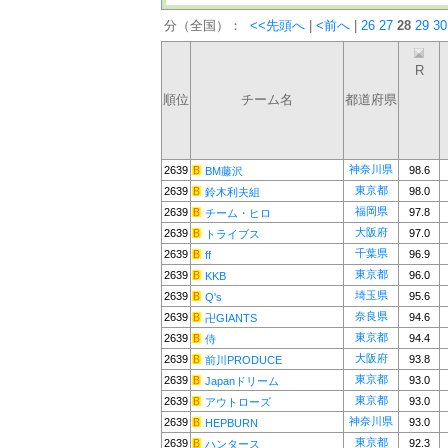
分（全国）：
<<先頭へ
|
<前へ
|
26
27
28
29
30
R
順位
チーム名
都道府県
神奈川県
2639
98.6
BM藤沢
東京都
2639
98.0
鈴木利夫組
福岡県
2639
97.8
チーム・ヒロ
大阪府
2639
97.0
トライブス
千葉県
2639
96.9
ff
東京都
2639
96.0
KKB
埼玉県
2639
95.6
Q's
奈良県
2639
94.6
卍GIANTS
東京都
2639
94.4
侍
大阪府
2639
93.8
前川PRODUCE
東京都
2639
93.0
Japanドリーム
東京都
2639
93.0
アウトローズ
神奈川県
2639
93.0
HEPBURN
東京都
2639
92.3
ハンタース