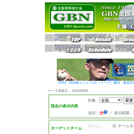
【PR】 2026秋メジャーLG（リーグ）優待・新規共
データ更新日： 2026/08/05
対象：
現在の表示内容
項目：
分
／
表示範囲：
指定なし
チームを
ターゲットチーム