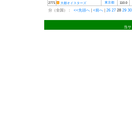
東京都
2771
110.0
大都オイスターズ
分（全国）：
<<先頭へ
|
<前へ
|
26
27
28
29
30
当サ