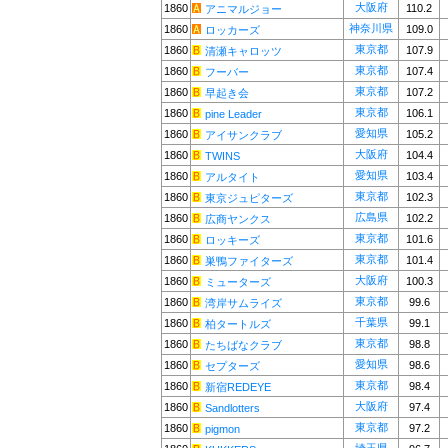
大阪府
1860
110.2
アニマルジョー
神奈川県
1860
109.0
ロッカーズ
東京都
1860
107.9
清瀬キャロッツ
東京都
1860
107.4
フーバー
東京都
1860
107.2
早起き会
東京都
1860
106.1
pine Leader
愛知県
1860
105.2
アイサンクラブ
大阪府
1860
104.4
TWINS
愛知県
1860
103.4
アルタイト
東京都
1860
102.3
東京ジュピターズ
広島県
1860
102.2
広商ヤンクス
東京都
1860
101.6
ロッキーズ
東京都
1860
101.4
巣鴨ファイターズ
大阪府
1860
100.3
ミューターズ
東京都
1860
99.6
湾岸サムライズ
千葉県
1860
99.1
柏タートルズ
東京都
1860
98.8
たちばなクラブ
愛知県
1860
98.6
セプターズ
東京都
1860
98.4
新宿REDEYE
大阪府
1860
97.4
Sandlotters
東京都
1860
97.2
pigmon