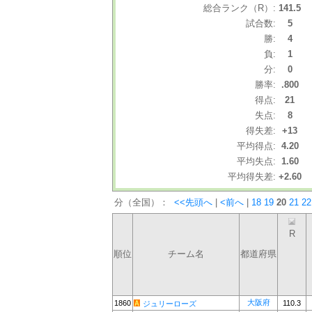
総合ランク（R）:
141.5
試合数:
5
勝:
4
負:
1
分:
0
勝率:
.800
得点:
21
失点:
8
得失差:
+13
平均得点:
4.20
平均失点:
1.60
平均得失差:
+2.60
分（全国）：
<<先頭へ
|
<前へ
|
18
19
20
21
22
R
順位
チーム名
都道府県
大阪府
1860
110.3
ジュリーローズ