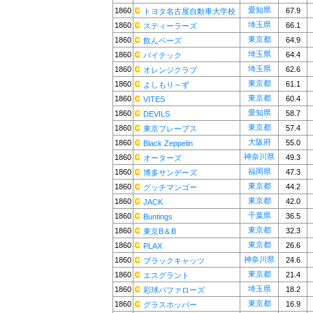
愛知県
1860
67.9
トヨタ名古屋自動車大学校
埼玉県
1860
66.1
スティーラーズ
東京都
1860
64.9
飲んベーズ
埼玉県
1860
64.4
バイテック
埼玉県
1860
62.6
オレンジクラブ
東京都
1860
61.1
よしもり～ず
東京都
1860
60.4
VITES
愛知県
1860
58.7
DEVILS
東京都
1860
57.4
東京ブレーブス
大阪府
1860
55.0
Black Zeppelin
神奈川県
1860
49.3
オーターズ
福岡県
1860
47.3
博多サンデーズ
東京都
1860
44.2
グッチマンゴー
東京都
1860
42.0
JACK
千葉県
1860
36.5
Buntings
東京都
1860
32.3
東京B＆B
東京都
1860
26.6
PLAX
神奈川県
1860
24.6
ブラックキャッツ
東京都
1860
21.4
エスグラント
埼玉県
1860
18.2
彩球バファローズ
東京都
1860
16.9
グラスホッパー