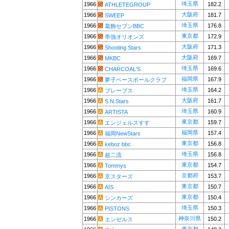
埼玉県
1966
182.2
ATHLETEGROUP
大阪府
1966
181.7
SWEEP
埼玉県
1966
176.8
葛飾セブンBBC
東京都
1966
172.9
帝強オリオンズ
大阪府
1966
171.3
Shooting Stars
大阪府
1966
169.7
MKBC
埼玉県
1966
169.6
CHARCOAL'S
福岡県
1966
167.9
夢子ベースボールクラブ
埼玉県
1966
164.2
ブレーブス
大阪府
1966
161.7
S.N.Stars
埼玉県
1966
160.9
ARTISTA
東京都
1966
159.7
エンジェルスすす
福岡県
1966
157.4
福岡NewStars
東京都
1966
156.8
keboz bbc
埼玉県
1966
156.8
超二流
東京都
1966
154.7
Tommys
京都府
1966
153.7
京スターズ
東京都
1966
150.7
AIS
東京都
1966
150.4
シンカーズ
埼玉県
1966
150.3
PISTONS
神奈川県
1966
150.2
エンゼルス