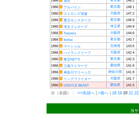
東京都
1966
148.2
漁火
東京都
1966
148.1
アルパイン
大阪府
1966
147.2
ストロング浪速
東京都
1966
146.9
豊玉モンスターズ
埼玉県
1966
144.9
埼玉フェローズ
大阪府
1966
144.6
Twisters
東京都
1966
143.7
firefox
北海道
1966
143.5
マーシャル
大阪府
1966
142.4
ハイランドリーフ
東京都
1966
142.3
東京NET'S
愛知県
1966
141.9
江南ライマーズ
神奈川県
1966
141.9
神奈川マリーンズ
大阪府
1966
141.7
リングファイター
愛知県
1966
141.5
GENTLE BEAST
分（全国）：
<<先頭へ
|
<前へ
|
18
19
20
21
22
当サ