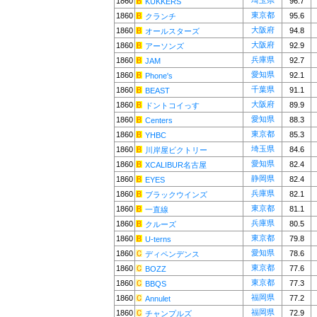
埼玉県
1860
96.7
KUKKERS
東京都
1860
95.6
クランチ
大阪府
1860
94.8
オールスターズ
大阪府
1860
92.9
アーソンズ
兵庫県
1860
92.7
JAM
愛知県
1860
92.1
Phone's
千葉県
1860
91.1
BEAST
大阪府
1860
89.9
ドントコイっす
愛知県
1860
88.3
Centers
東京都
1860
85.3
YHBC
埼玉県
1860
84.6
川岸屋ビクトリー
愛知県
1860
82.4
XCALIBUR名古屋
静岡県
1860
82.4
EYES
兵庫県
1860
82.1
ブラックウインズ
東京都
1860
81.1
一直線
兵庫県
1860
80.5
クルーズ
東京都
1860
79.8
U-terns
愛知県
1860
78.6
ディペンデンス
東京都
1860
77.6
BOZZ
東京都
1860
77.3
BBQS
福岡県
1860
77.2
Annulet
福岡県
1860
72.9
チャンプルズ