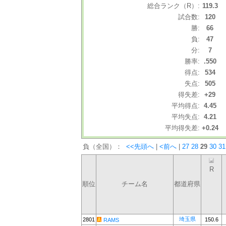
総合ランク（R）:
119.3
試合数:
120
勝:
66
負:
47
分:
7
勝率:
.550
得点:
534
失点:
505
得失差:
+29
平均得点:
4.45
平均失点:
4.21
平均得失差:
+0.24
負（全国）：
<<先頭へ
|
<前へ
|
27
28
29
30
31
R
順位
チーム名
都道府県
埼玉県
2801
150.6
RAMS