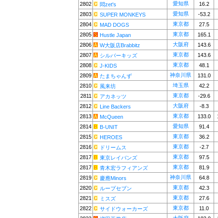
愛知県
2802
16.2
悶zet's
愛知県
2803
-53.2
SUPER MONKEYS
東京都
2804
27.5
MAD DOGS
東京都
2805
165.1
Hustle Japan
大阪府
2806
143.6
W大阪店Brabbitz
東京都
2807
143.6
シルバーキッズ
東京都
2808
48.1
J-KIDS
神奈川県
2809
131.0
たまちゃんず
埼玉県
2810
42.2
風来坊
東京都
2811
-29.6
アカネッツ
大阪府
2812
-8.3
Line Backers
東京都
2813
133.0
McQueen
愛知県
2814
91.4
B-UNIT
東京都
2815
36.2
HEROES
東京都
2816
-2.7
ドリームス
東京都
2817
97.5
東京レイバンズ
東京都
2817
81.9
青木宏ラフィアンズ
神奈川県
2819
64.8
慶應Minors
東京都
2820
42.3
ループセブン
東京都
2821
27.6
ミスズ
東京都
2822
11.0
サイドウォーカーズ