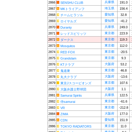
兵庫県
2866
191.0
SENSHU CLUB
埼玉県
2867
156.4
MKトライアンフ
愛知県
2868
32.8
チームヒラソル
愛知県
2869
-41.2
ロイヤルズ
兵庫県
2870
249.0
Duranty
東京都
2871
223.9
レッドスピリッツ
東京都
2872
119.3
ダークス
東京都
2873
112.0
Mosquitos
東京都
2874
-20.5
RED FOX
東京都
2875
9.3
Grandslam
大阪府
2876
53.2
KTクラブ
東京都
2877
46.8
鬼道衆
大阪府
2878
-13.6
丸大クラブ
東京都
2879
107.6
東京Jスコーピオンズ
大阪府
2880
1.1
大阪弁護士野球団
兵庫県
2881
122.5
Samurai Spirits
東京都
2882
-61.6
侍samurai
東京都
2883
-212.8
VR
大阪府
2884
177.0
ZIMA
愛知県
2885
151.9
CDN
東京都
2886
11.0
TOKYO RADIATORS