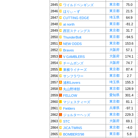
東京都
2845
75.0
ワイルドペンギンズ
東京都
2846
21.5
ほりぃ～ず
埼玉県
2847
64.9
CUTTING EDGE
東京都
2848
-81.2
at north
東京都
2849
31.7
西宮スティングス
東京都
2850
-94.5
ThunderBolt
東京都
2851
153.6
NEW ODDS
大阪府
2852
57.1
Braves
大阪府
2853
174.1
V GAMBLERS
大阪府
2854
74.7
チームボンズ
東京都
2855
87.4
東横ライナーズ
東京都
2856
2.7
サンフラワー
埼玉県
2857
155.3
浦和Lovers
東京都
2858
128.9
丸山野球部
愛知県
2859
301.4
FELLOW
東京都
2860
81.1
マジェスティーズ
兵庫県
2861
-97.1
Fielders
東京都
2862
229.3
ジョルターヘッズ
大阪府
2863
69.1
STC
東京都
2864
-4.0
JICA TWINS
東京都
2865
5.8
BOMBERS'98