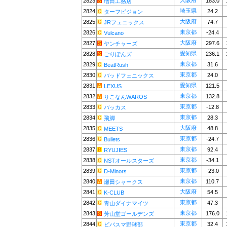
大阪府
2823
183.0
増田工務店
埼玉県
2824
24.2
ターフビジョン
大阪府
2825
74.7
JRフェニックス
東京都
2826
-24.4
Vulcano
大阪府
2827
297.6
ヤンチャーズ
愛知県
2828
236.1
ごりぽんズ
東京都
2829
31.6
BeatRush
東京都
2830
24.0
バッドフェニックス
愛知県
2831
121.5
LEXUS
東京都
2832
132.8
りこなんWAROS
東京都
2833
-12.8
バッカス
東京都
2834
28.3
飛脚
大阪府
2835
48.8
MEETS
東京都
2836
-24.7
Bullets
東京都
2837
92.4
RYUJIES
東京都
2838
-34.1
NSTオールスターズ
東京都
2839
-23.0
D-Minors
東京都
2840
110.7
瀬田シャークス
大阪府
2841
54.5
K-CLUB
東京都
2842
47.3
青山ダイナマイツ
東京都
2843
176.0
芳山堂ゴールデンズ
東京都
2844
32.4
ビバスマ野球部