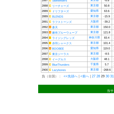
東京都
2887
-8.6
Sidewinders
東京都
2888
50.8
リーチャーズ
愛知県
2889
63.6
ドリフターズ
東京都
2889
-15.9
BLENDS
大阪府
2891
-39.2
ラフストーンズ
東京都
2892
150.0
蒼天
東京都
2893
121.8
麻布ブルーウェーブ
神奈川県
2894
83.4
ライジングレッズ
東京都
2895
101.4
赤羽シャークス
愛知県
2896
119.0
BOOBEE
東京都
2897
-8.5
東京ジーラス
大阪府
2898
48.1
イーグルス
千葉県
2899
5.7
BlueThunders
東京都
2900
-268.6
Lazybones
負（全国）：
<<先頭へ
|
<前へ
|
27
28
29
30
31
当サ