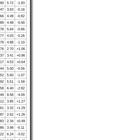
.90
5.72
-1.83
.47
3.63
-0.16
.66
4.49
-0.82
.89
4.48
-0.58
.78
5.64
-0.86
.77
4.03
-0.26
.78
4.88
-1.10
.76
2.70
+1.06
.37
3.41
+0.96
.17
4.53
+0.64
.44
5.00
-0.56
.52
5.60
-1.07
.92
5.51
-1.58
.58
6.40
-2.82
.49
8.58
-4.09
.12
3.85
+1.27
.61
3.32
+1.29
.87
2.62
+1.26
.83
2.34
+0.49
.86
3.98
-0.11
.22
6.24
-3.02