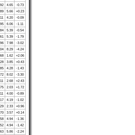
.92
4.65
-0.73
.89
5.66
+0.23
.11
4.20
-0.09
.95
6.06
-1.11
.84
5.39
-0.54
.61
5.39
-1.79
.96
7.98
-3.02
.04
8.29
-4.24
.68
1.62
+2.06
.28
3.85
+0.43
.85
4.28
-1.43
.72
8.02
-3.30
.11
2.68
+2.43
.75
2.03
+1.72
.11
4.00
-0.89
.17
4.19
-1.02
.29
2.33
+0.96
.70
3.57
+0.14
.58
4.94
-1.36
.52
4.94
-1.42
.63
5.86
-2.24