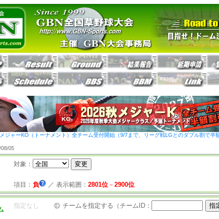
26秋メジャーKO（トーナメント）全チーム受付開始（9/7まで、リーグ戦LGとのダブル割で半
8/05
対象：
項目：
負
／
表示範囲：
2801位
－
2900位
指定なし
チームを指定する（チームID：
ム