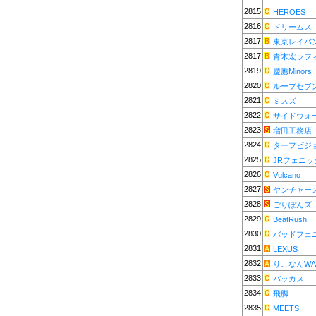
2815
HEROES
2816
ドリームス
2817
東京レイバ
2817
青木宏ラフ
2819
慶應Minors
2820
ループセブ
2821
ミスズ
2822
サイドウォ
2823
増田工務店
2824
ターフビジ
2825
JRフェニッ
2826
Vulcano
2827
ヤンチャー
2828
ごりぽんズ
2829
BeatRush
2830
バッドフェ
2831
LEXUS
2832
りこなんWA
2833
バッカス
2834
飛脚
2835
MEETS