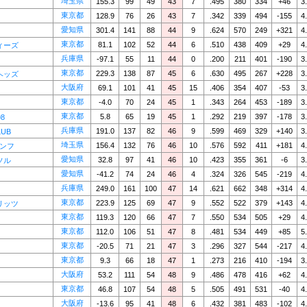
埼玉県
155.3
99
49
43
7
.495
380
334
+46
3
東京都
128.9
76
26
43
7
.342
339
494
-155
4
愛知県
301.4
141
88
44
9
.624
570
249
+321
4
東京都
81.1
102
52
44
6
.510
438
409
+29
4
ィーズ
兵庫県
-97.1
55
11
44
0
.200
211
401
-190
3
東京都
229.3
138
87
45
6
.630
495
267
+228
3
ヘッズ
大阪府
69.1
101
41
45
15
.406
354
407
-53
3
東京都
-4.0
70
24
45
1
.343
264
453
-189
3
東京都
5.8
65
19
45
1
.292
219
397
-178
3
98
兵庫県
191.0
137
82
46
9
.599
469
329
+140
3
LUB
埼玉県
156.4
132
76
46
10
.576
592
411
+181
4
アンフ
愛知県
32.8
97
41
46
10
.423
355
361
-6
3
ソル
愛知県
-41.2
74
24
46
4
.324
326
545
-219
4
兵庫県
249.0
161
100
47
14
.621
662
348
+314
4
東京都
223.9
125
69
47
9
.552
522
379
+143
4
リッツ
東京都
119.3
120
66
47
7
.550
534
505
+29
4
東京都
112.0
106
51
47
8
.481
534
449
+85
5
東京都
-20.5
71
21
47
3
.296
327
544
-217
4
東京都
9.3
66
18
47
1
.273
216
410
-194
3
大阪府
53.2
111
54
48
9
.486
478
416
+62
4
東京都
46.8
107
54
48
5
.505
491
531
-40
4
大阪府
-13.6
95
41
48
6
.432
381
483
-102
4