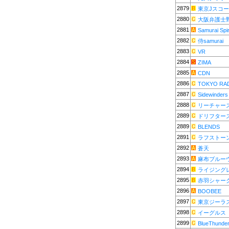
2879
東京Jスコ
2880
大阪弁護士
2881
Samurai Spir
2882
侍samurai
2883
VR
2884
ZIMA
2885
CDN
2886
TOKYO RA
2887
Sidewinders
2888
リーチャー
2889
ドリフター
2889
BLENDS
2891
ラフストー
2892
蒼天
2893
麻布ブルー
2894
ライジング
2895
赤羽シャー
2896
BOOBEE
2897
東京ジーラ
2898
イーグルス
2899
BlueThunde