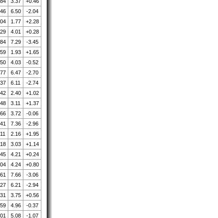
.84
3.37
+0.46
.46
6.50
-2.04
.04
1.77
+2.28
.29
4.01
+0.28
.84
7.29
-3.45
.59
1.93
+1.65
.50
4.03
-0.52
.77
6.47
-2.70
.37
6.11
-2.74
.42
2.40
+1.02
.48
3.11
+1.37
.66
3.72
-0.06
.41
7.36
-2.96
.11
2.16
+1.95
.18
3.03
+1.14
.45
4.21
+0.24
.04
4.24
+0.80
.61
7.66
-3.06
.27
6.21
-2.94
.31
3.75
+0.56
.59
4.96
-0.37
.01
5.08
-1.07