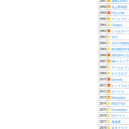
2857
浦和Lovers
2858
丸山野球部
2859
FELLOW
2860
マジェステ
2861
Fielders
2862
ジョルター
2863
STC
2864
JICA TWINS
2865
BOMBERS'
2866
SENSHU C
2867
MKトライ
2868
チームヒラ
2869
ロイヤルズ
2870
Duranty
2871
レッドスピ
2872
ダークス
2873
Mosquitos
2874
RED FOX
2875
Grandslam
2876
KTクラブ
2877
鬼道衆
2878
丸大クラブ