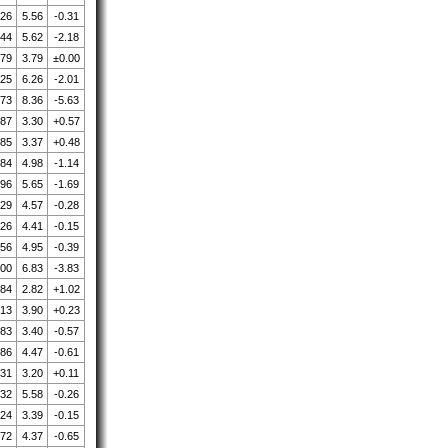
.26
5.56
-0.31
.44
5.62
-2.18
.79
3.79
±0.00
.25
6.26
-2.01
.73
8.36
-5.63
.87
3.30
+0.57
.85
3.37
+0.48
.84
4.98
-1.14
.96
5.65
-1.69
.29
4.57
-0.28
.26
4.41
-0.15
.56
4.95
-0.39
.00
6.83
-3.83
.84
2.82
+1.02
.13
3.90
+0.23
.83
3.40
-0.57
.86
4.47
-0.61
.31
3.20
+0.11
.32
5.58
-0.26
.24
3.39
-0.15
.72
4.37
-0.65