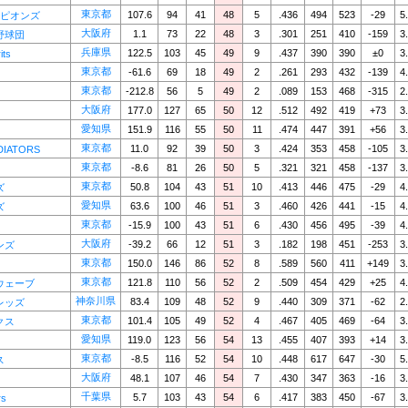
東京都
107.6
94
41
48
5
.436
494
523
-29
5
ーピオンズ
大阪府
1.1
73
22
48
3
.301
251
410
-159
3
野球団
兵庫県
122.5
103
45
49
9
.437
390
390
±0
3
its
東京都
-61.6
69
18
49
2
.261
293
432
-139
4
東京都
-212.8
56
5
49
2
.089
153
468
-315
2
大阪府
177.0
127
65
50
12
.512
492
419
+73
3
愛知県
151.9
116
55
50
11
.474
447
391
+56
3
東京都
11.0
92
39
50
3
.424
353
458
-105
3
DIATORS
東京都
-8.6
81
26
50
5
.321
321
458
-137
3
東京都
50.8
104
43
51
10
.413
446
475
-29
4
ズ
愛知県
63.6
100
46
51
3
.460
426
441
-15
4
ズ
東京都
-15.9
100
43
51
6
.430
456
495
-39
4
大阪府
-39.2
66
12
51
3
.182
198
451
-253
3
ンズ
東京都
150.0
146
86
52
8
.589
560
411
+149
3
東京都
121.8
110
56
52
2
.509
454
429
+25
4
ウェーブ
神奈川県
83.4
109
48
52
9
.440
309
371
-62
2
レッズ
東京都
101.4
105
49
52
4
.467
405
469
-64
3
クス
愛知県
119.0
123
56
54
13
.455
407
393
+14
3
東京都
-8.5
116
52
54
10
.448
617
647
-30
5
ス
大阪府
48.1
107
46
54
7
.430
347
363
-16
3
千葉県
5.7
103
43
54
6
.417
383
450
-67
3
rs