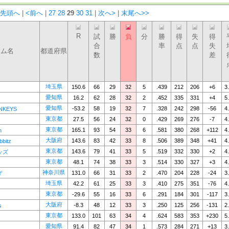
<先頭へ
|
<前へ
|
27
28
29
30
31
|
次へ>
|
末尾へ>>
R
試
勝
負
分
勝
得
失
得
合
率
点
点
失
ーム名
都道府県
数
差
埼玉県
150.6
66
29
32
5
.439
212
206
+6
3
愛知県
16.2
62
28
32
2
.452
335
331
+4
5
愛知県
-53.2
58
19
32
7
.328
242
298
-56
4
NKEYS
東京都
27.5
56
24
32
0
.429
269
276
-7
4
東京都
165.1
93
54
33
6
.581
380
268
+112
4
n
大阪府
143.6
83
42
33
8
.506
389
348
+41
4
bitz
東京都
143.6
79
41
33
5
.519
332
330
+2
4
ッズ
東京都
48.1
74
38
33
3
.514
330
327
+3
4
神奈川県
131.0
66
31
33
2
.470
204
228
-24
3
ず
埼玉県
42.2
61
25
33
3
.410
275
351
-76
4
東京都
-29.6
55
16
33
6
.291
184
301
-117
3
大阪府
-8.3
48
12
33
3
.250
125
256
-131
2
s
東京都
133.0
101
63
34
4
.624
583
353
+230
5
愛知県
91.4
82
47
34
1
.573
284
271
+13
3