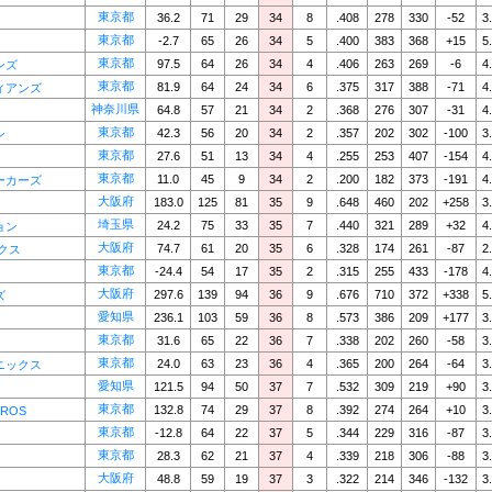
東京都
36.2
71
29
34
8
.408
278
330
-52
3
東京都
-2.7
65
26
34
5
.400
383
368
+15
5
東京都
97.5
64
26
34
4
.406
263
269
-6
4
ンズ
東京都
81.9
64
24
34
6
.375
317
388
-71
4
ィアンズ
神奈川県
64.8
57
21
34
2
.368
276
307
-31
4
東京都
42.3
56
20
34
2
.357
202
302
-100
3
ン
東京都
27.6
51
13
34
4
.255
253
407
-154
4
東京都
11.0
45
9
34
2
.200
182
373
-191
4
ーカーズ
大阪府
183.0
125
81
35
9
.648
460
202
+258
3
埼玉県
24.2
75
33
35
7
.440
321
289
+32
4
ョン
大阪府
74.7
61
20
35
6
.328
174
261
-87
2
クス
東京都
-24.4
54
17
35
2
.315
255
433
-178
4
大阪府
297.6
139
94
36
9
.676
710
372
+338
5
ズ
愛知県
236.1
103
59
36
8
.573
386
209
+177
3
東京都
31.6
65
22
36
7
.338
202
260
-58
3
東京都
24.0
63
23
36
4
.365
200
264
-64
3
ニックス
愛知県
121.5
94
50
37
7
.532
309
219
+90
3
東京都
132.8
74
29
37
8
.392
274
264
+10
3
ROS
東京都
-12.8
64
22
37
5
.344
229
316
-87
3
東京都
28.3
62
21
37
4
.339
218
306
-88
3
大阪府
48.8
59
19
37
3
.322
214
346
-132
3