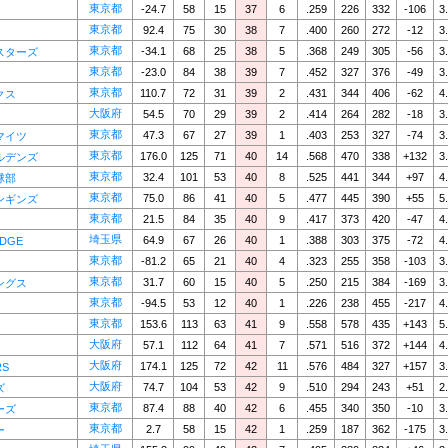
東京都
-24.7
58
15
37
6
.259
226
332
-106
3
東京都
92.4
75
30
38
7
.400
260
272
-12
3
東京都
-34.1
68
25
38
5
.368
249
305
-56
3
スターズ
東京都
-23.0
84
38
39
7
.452
327
376
-49
3
東京都
110.7
72
31
39
2
.431
344
406
-62
4
クス
大阪府
54.5
70
29
39
2
.414
264
282
-18
3
東京都
47.3
67
27
39
1
.403
253
327
-74
3
マイツ
東京都
176.0
125
71
40
14
.568
470
338
+132
3
ルデンズ
東京都
32.4
101
53
40
8
.525
441
344
+97
4
球部
東京都
75.0
86
41
40
5
.477
445
390
+55
5
ンギンズ
東京都
21.5
84
35
40
9
.417
373
420
-47
4
埼玉県
64.9
67
26
40
1
.388
303
375
-72
4
EDGE
東京都
-81.2
65
21
40
4
.323
255
358
-103
3
東京都
31.7
60
15
40
5
.250
215
384
-169
3
ングス
東京都
-94.5
53
12
40
1
.226
238
455
-217
4
東京都
153.6
113
63
41
9
.558
578
435
+143
5
大阪府
57.1
112
64
41
7
.571
516
372
+144
4
大阪府
174.1
125
72
42
11
.576
484
327
+157
3
RS
大阪府
74.7
104
53
42
9
.510
294
243
+51
2
ズ
東京都
87.4
88
40
42
6
.455
340
350
-10
3
ーズ
東京都
2.7
58
15
42
1
.259
187
362
-175
3
ー