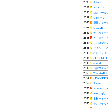
2836
Bullets
2837
RYUJIES
2838
NSTオール
2839
D-Minors
2840
瀬田シャー
2841
K-CLUB
2842
青山ダイナ
2843
芳山堂ゴー
2844
ビバスマ野
2845
ワイルドペ
2846
ほりぃ～ず
2847
CUTTING 
2848
at north
2849
西宮スティ
2850
ThunderBolt
2851
NEW ODDS
2852
Braves
2853
V GAMBLE
2854
チームボン
2855
東横ライナ
2856
サンフラワ