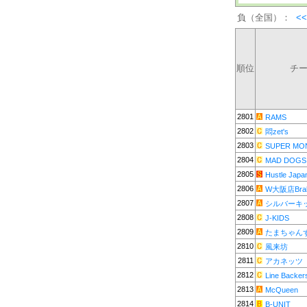
負（全国）：
<
順位
チ
2801
RAMS
2802
悶zet's
2803
SUPER MO
2804
MAD DOGS
2805
Hustle Japa
2806
W大阪店Brab
2807
シルバーキ
2808
J-KIDS
2809
たまちゃん
2810
風来坊
2811
アカネッツ
2812
Line Backer
2813
McQueen
2814
B-UNIT