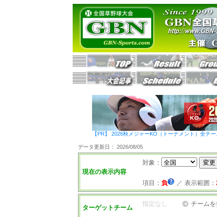
【PR】 2026秋メジャーKO（トーナメント）全チ
データ更新日： 2026/08/05
対象：
現在の表示内容
項目：
負
／
表示範囲：
指定なし
チームを
ターゲットチーム