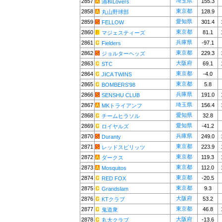
埼玉県
2857
155.3
浦和Lovers
東京都
2858
128.9
丸山野球部
愛知県
2859
301.4
FELLOW
東京都
2860
81.1
マジェスティーズ
兵庫県
2861
-97.1
Fielders
東京都
2862
229.3
ジョルターヘッズ
大阪府
2863
69.1
STC
東京都
2864
-4.0
JICA TWINS
東京都
2865
5.8
BOMBERS'98
兵庫県
2866
191.0
SENSHU CLUB
埼玉県
2867
156.4
MKトライアンフ
愛知県
2868
32.8
チームヒラソル
愛知県
2869
-41.2
ロイヤルズ
兵庫県
2870
249.0
Duranty
東京都
2871
223.9
レッドスピリッツ
東京都
2872
119.3
ダークス
東京都
2873
112.0
Mosquitos
東京都
2874
-20.5
RED FOX
東京都
2875
9.3
Grandslam
大阪府
2876
53.2
KTクラブ
東京都
2877
46.8
鬼道衆
大阪府
2878
-13.6
丸大クラブ