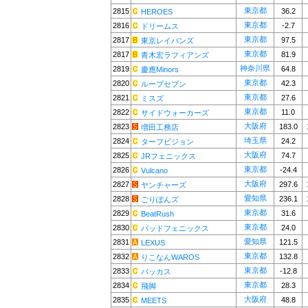
東京都
2815
36.2
HEROES
東京都
2816
-2.7
ドリームス
東京都
2817
97.5
東京レイバンズ
東京都
2817
81.9
青木宏ラフィアンズ
神奈川県
2819
64.8
慶應Minors
東京都
2820
42.3
ループセブン
東京都
2821
27.6
ミスズ
東京都
2822
11.0
サイドウォーカーズ
大阪府
2823
183.0
増田工務店
埼玉県
2824
24.2
ターフビジョン
大阪府
2825
74.7
JRフェニックス
東京都
2826
-24.4
Vulcano
大阪府
2827
297.6
ヤンチャーズ
愛知県
2828
236.1
ごりぽんズ
東京都
2829
31.6
BeatRush
東京都
2830
24.0
バッドフェニックス
愛知県
2831
121.5
LEXUS
東京都
2832
132.8
りこなんWAROS
東京都
2833
-12.8
バッカス
東京都
2834
28.3
飛脚
大阪府
2835
48.8
MEETS