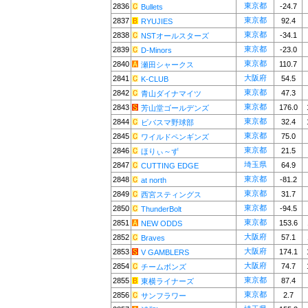
東京都
2836
-24.7
Bullets
東京都
2837
92.4
RYUJIES
東京都
2838
-34.1
NSTオールスターズ
東京都
2839
-23.0
D-Minors
東京都
2840
110.7
瀬田シャークス
大阪府
2841
54.5
K-CLUB
東京都
2842
47.3
青山ダイナマイツ
東京都
2843
176.0
芳山堂ゴールデンズ
東京都
2844
32.4
ビバスマ野球部
東京都
2845
75.0
ワイルドペンギンズ
東京都
2846
21.5
ほりぃ～ず
埼玉県
2847
64.9
CUTTING EDGE
東京都
2848
-81.2
at north
東京都
2849
31.7
西宮スティングス
東京都
2850
-94.5
ThunderBolt
東京都
2851
153.6
NEW ODDS
大阪府
2852
57.1
Braves
大阪府
2853
174.1
V GAMBLERS
大阪府
2854
74.7
チームボンズ
東京都
2855
87.4
東横ライナーズ
東京都
2856
2.7
サンフラワー