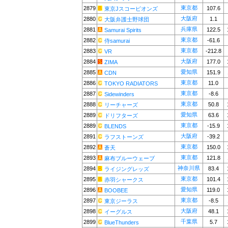
東京都
2879
107.6
東京Jスコーピオンズ
大阪府
2880
1.1
大阪弁護士野球団
兵庫県
2881
122.5
Samurai Spirits
東京都
2882
-61.6
侍samurai
東京都
2883
-212.8
VR
大阪府
2884
177.0
ZIMA
愛知県
2885
151.9
CDN
東京都
2886
11.0
TOKYO RADIATORS
東京都
2887
-8.6
Sidewinders
東京都
2888
50.8
リーチャーズ
愛知県
2889
63.6
ドリフターズ
東京都
2889
-15.9
BLENDS
大阪府
2891
-39.2
ラフストーンズ
東京都
2892
150.0
蒼天
東京都
2893
121.8
麻布ブルーウェーブ
神奈川県
2894
83.4
ライジングレッズ
東京都
2895
101.4
赤羽シャークス
愛知県
2896
119.0
BOOBEE
東京都
2897
-8.5
東京ジーラス
大阪府
2898
48.1
イーグルス
千葉県
2899
5.7
BlueThunders