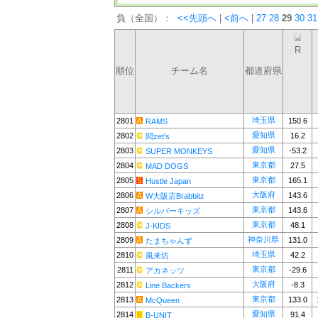
負（全国）：
<<先頭へ
|
<前へ
|
27
28
29
30
31
R
順位
チーム名
都道府県
埼玉県
2801
150.6
RAMS
愛知県
2802
16.2
悶zet's
愛知県
2803
-53.2
SUPER MONKEYS
東京都
2804
27.5
MAD DOGS
東京都
2805
165.1
Hustle Japan
大阪府
2806
143.6
W大阪店Brabbitz
東京都
2807
143.6
シルバーキッズ
東京都
2808
48.1
J-KIDS
神奈川県
2809
131.0
たまちゃんず
埼玉県
2810
42.2
風来坊
東京都
2811
-29.6
アカネッツ
大阪府
2812
-8.3
Line Backers
東京都
2813
133.0
McQueen
愛知県
2814
91.4
B-UNIT