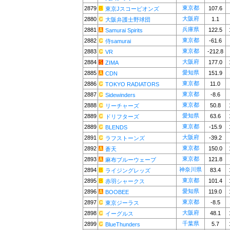
東京都
2879
107.6
東京Jスコーピオンズ
大阪府
2880
1.1
大阪弁護士野球団
兵庫県
2881
122.5
Samurai Spirits
東京都
2882
-61.6
侍samurai
東京都
2883
-212.8
VR
大阪府
2884
177.0
ZIMA
愛知県
2885
151.9
CDN
東京都
2886
11.0
TOKYO RADIATORS
東京都
2887
-8.6
Sidewinders
東京都
2888
50.8
リーチャーズ
愛知県
2889
63.6
ドリフターズ
東京都
2889
-15.9
BLENDS
大阪府
2891
-39.2
ラフストーンズ
東京都
2892
150.0
蒼天
東京都
2893
121.8
麻布ブルーウェーブ
神奈川県
2894
83.4
ライジングレッズ
東京都
2895
101.4
赤羽シャークス
愛知県
2896
119.0
BOOBEE
東京都
2897
-8.5
東京ジーラス
大阪府
2898
48.1
イーグルス
千葉県
2899
5.7
BlueThunders