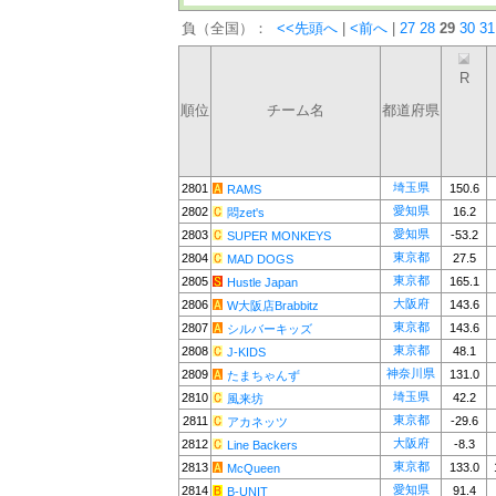
負（全国）：
<<先頭へ
|
<前へ
|
27
28
29
30
31
R
順位
チーム名
都道府県
埼玉県
2801
150.6
RAMS
愛知県
2802
16.2
悶zet's
愛知県
2803
-53.2
SUPER MONKEYS
東京都
2804
27.5
MAD DOGS
東京都
2805
165.1
Hustle Japan
大阪府
2806
143.6
W大阪店Brabbitz
東京都
2807
143.6
シルバーキッズ
東京都
2808
48.1
J-KIDS
神奈川県
2809
131.0
たまちゃんず
埼玉県
2810
42.2
風来坊
東京都
2811
-29.6
アカネッツ
大阪府
2812
-8.3
Line Backers
東京都
2813
133.0
McQueen
愛知県
2814
91.4
B-UNIT