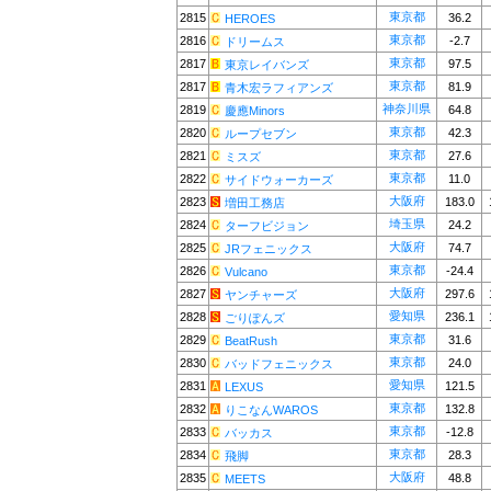
東京都
2815
36.2
HEROES
東京都
2816
-2.7
ドリームス
東京都
2817
97.5
東京レイバンズ
東京都
2817
81.9
青木宏ラフィアンズ
神奈川県
2819
64.8
慶應Minors
東京都
2820
42.3
ループセブン
東京都
2821
27.6
ミスズ
東京都
2822
11.0
サイドウォーカーズ
大阪府
2823
183.0
増田工務店
埼玉県
2824
24.2
ターフビジョン
大阪府
2825
74.7
JRフェニックス
東京都
2826
-24.4
Vulcano
大阪府
2827
297.6
ヤンチャーズ
愛知県
2828
236.1
ごりぽんズ
東京都
2829
31.6
BeatRush
東京都
2830
24.0
バッドフェニックス
愛知県
2831
121.5
LEXUS
東京都
2832
132.8
りこなんWAROS
東京都
2833
-12.8
バッカス
東京都
2834
28.3
飛脚
大阪府
2835
48.8
MEETS