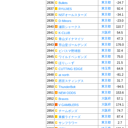
東京都
2836
-24.7
Bullets
東京都
2837
92.4
RYUJIES
東京都
2838
-34.1
NSTオールスターズ
東京都
2839
-23.0
D-Minors
東京都
2840
110.7
瀬田シャークス
大阪府
2841
54.5
K-CLUB
東京都
2842
47.3
青山ダイナマイツ
東京都
2843
176.0
芳山堂ゴールデンズ
東京都
2844
32.4
ビバスマ野球部
東京都
2845
75.0
ワイルドペンギンズ
東京都
2846
21.5
ほりぃ～ず
埼玉県
2847
64.9
CUTTING EDGE
東京都
2848
-81.2
at north
東京都
2849
31.7
西宮スティングス
東京都
2850
-94.5
ThunderBolt
東京都
2851
153.6
NEW ODDS
大阪府
2852
57.1
Braves
大阪府
2853
174.1
V GAMBLERS
大阪府
2854
74.7
チームボンズ
東京都
2855
87.4
東横ライナーズ
東京都
2856
2.7
サンフラワー