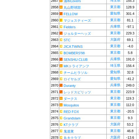
埼玉県
2857
155.3
浦和Lovers
東京都
2858
128.9
丸山野球部
愛知県
2859
301.4
FELLOW
東京都
2860
81.1
マジェスティーズ
兵庫県
2861
-97.1
Fielders
東京都
2862
229.3
ジョルターヘッズ
大阪府
2863
69.1
STC
東京都
2864
-4.0
JICA TWINS
東京都
2865
5.8
BOMBERS'98
兵庫県
2866
191.0
SENSHU CLUB
埼玉県
2867
156.4
MKトライアンフ
愛知県
2868
32.8
チームヒラソル
愛知県
2869
-41.2
ロイヤルズ
兵庫県
2870
249.0
Duranty
東京都
2871
223.9
レッドスピリッツ
東京都
2872
119.3
ダークス
東京都
2873
112.0
Mosquitos
東京都
2874
-20.5
RED FOX
東京都
2875
9.3
Grandslam
大阪府
2876
53.2
KTクラブ
東京都
2877
46.8
鬼道衆
大阪府
2878
-13.6
丸大クラブ