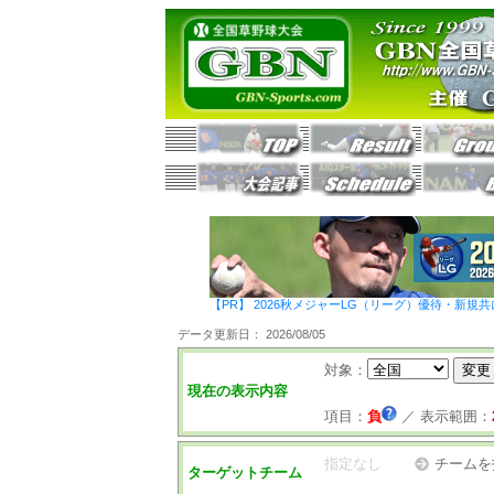
【PR】 2026秋メジャーLG（リーグ）優待・新規共
データ更新日： 2026/08/05
対象：
現在の表示内容
項目：
負
／
表示範囲：
指定なし
チームを
ターゲットチーム