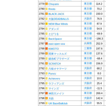
東京都
2779
114.2
Chuyans
東京都
2780
70.2
Roots
東京都
2781
150.0
BLACK JACK
大阪府
2782
76.9
大阪DEADBALLS
東京都
2783
87.9
NEW Blue Winds
東京都
2784
54.9
アダンズ
東京都
2785
-69.9
とびうを
東京都
2786
-186.3
BackSpace
兵庫県
2787
252.9
east open sea
三重県
2788
197.6
KIMOTO
東京都
2789
137.6
関東マッスルズ
東京都
2789
-68.4
錦糸町ブラザーズ
東京都
2791
156.9
SCRATCH
大阪府
2792
68.2
六稜オヤマーツ
東京都
2793
8.0
Punxs
大阪府
2794
10.0
Achievers
大阪府
2795
25.4
ラフィアンズ
大阪府
2796
-11.5
マインズ
東京都
2797
269.4
神田川メイツ
大阪府
2798
142.4
大鉄
大阪府
2799
55.5
UK BaseBallclub