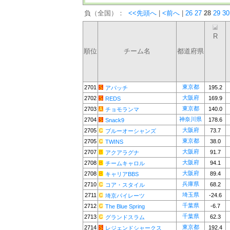
負（全国）：
<<先頭へ
|
<前へ
|
26
27
28
29
30
R
順位
チーム名
都道府県
東京都
2701
195.2
アパッチ
大阪府
2702
169.9
REDS
東京都
2703
140.0
チョモランマ
神奈川県
2704
178.6
Snack9
大阪府
2705
73.7
ブルーオーシャンズ
東京都
2705
38.0
TWINS
大阪府
2707
91.7
アクアラグナ
大阪府
2708
94.1
チームキャロル
大阪府
2708
89.4
キャリアBBS
兵庫県
2710
68.2
コア・スタイル
埼玉県
2711
-24.6
埼京パイレーツ
千葉県
2712
-6.7
The Blue Spring
千葉県
2713
62.3
グランドスラム
東京都
2714
192.4
レジェンドシャークス