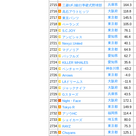
兵庫県
2715
164.3
三菱UFJ銀行準硬式野球部
大阪府
2716
118.8
高石アウトヒッツ
東京都
2717
145.5
東京パンツ
東京都
2718
105.0
ベーランズ
東京都
2719
76.1
S.C.JOY
愛知県
2720
46.4
アンビシャス
東京都
2721
40.1
Nexyz.United
東京都
2722
64.9
マグノリア
愛知県
2723
62.7
バッフルズ
愛知県
2724
35.6
KILLER WHALES
神奈川県
2724
-43.2
ベンチャーズ
東京都
2726
-4.0
Arrows
大阪府
2727
-11.6
LAドリームス
大阪府
2728
66.3
ジャックナイフ
兵庫県
2729
43.5
Gスターズ
大阪府
2730
172.1
Night・Face
東京都
2731
149.9
Tokyo R
福岡県
2732
114.4
アソウHC
埼玉県
2733
80.0
シェイカーズ
東京都
2734
75.3
RAYZ
東京都
2735
125.1
Chuyans