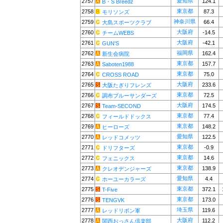
愛知県
2757
124.1
B・S Breedz
東京都
2758
87.3
モリソンズ
神奈川県
2759
66.4
大島スポーツクラブ
大阪府
2760
-14.5
チームWEBS
大阪府
2761
-42.1
GUN'S
福岡県
2762
162.4
新生会病院
東京都
2763
157.7
Saboten1988
東京都
2764
75.0
CROSS ROAD
大阪府
2765
233.6
大阪たぎりフレンズ
東京都
2766
72.5
調布ブルーサンダーズ
大阪府
2767
174.5
Team-SECOND
東京都
2768
77.4
フィールドドックス
東京都
2769
148.2
ヒーローズ
愛知県
2770
122.5
レッドコメッツ
東京都
2771
-0.9
ドリフターズ
東京都
2772
14.6
フェニックス
東京都
2773
138.9
クレオデンジャーズ
愛知県
2774
4.4
ホーユーカラーズ
東京都
2775
372.1
T-Five
東京都
2776
173.0
TENGVK
埼玉県
2777
119.6
レッドリボン軍
大阪府
2778
112.2
関西おっさん倶楽部