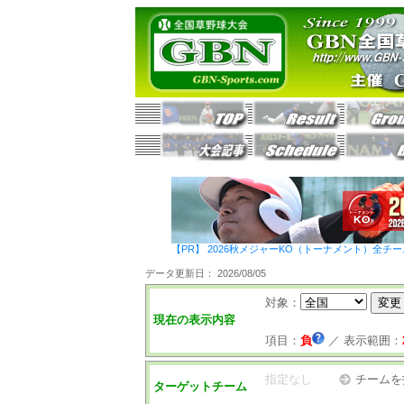
【PR】 2026秋メジャーKO（トーナメント）全チ
データ更新日： 2026/08/05
対象：
現在の表示内容
項目：
負
／
表示範囲：
指定なし
チームを
ターゲットチーム