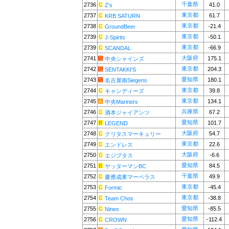
千葉県
2736
41.0
Z's
東京都
2737
61.7
KRB SATURN
東京都
2738
-21.4
GroundBeer
東京都
2739
-50.1
J-Spirits
東京都
2739
-66.9
SCANDAL
大阪府
2741
175.1
中央シャインズ
東京都
2742
204.3
SENTAKKI'S
愛知県
2743
180.1
名古屋南Siegens
東京都
2744
39.8
キャンディーズ
東京都
2745
134.1
中央Mariners
兵庫県
2746
67.2
酒本ジャイアンツ
愛知県
2747
101.7
LEGEND
大阪府
2748
54.7
クリタスマーキュリー
東京都
2749
22.6
エンドレス
大阪府
2750
-6.6
エジプタス
愛知県
2751
84.5
ヤッターマンBC
千葉県
2752
49.9
慶應成東マーベラス
東京都
2753
-45.4
Formic
東京都
2754
-38.8
Team Chos
愛知県
2755
-85.5
Nines
愛知県
2756
-112.4
CROWN