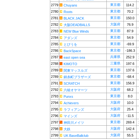
東京都
2779
114.2
Chuyans
東京都
2780
70.2
Roots
東京都
2781
150.0
BLACK JACK
大阪府
2782
76.9
大阪DEADBALLS
東京都
2783
87.9
NEW Blue Winds
東京都
2784
54.9
アダンズ
東京都
2785
-69.9
とびうを
東京都
2786
-186.3
BackSpace
兵庫県
2787
252.9
east open sea
三重県
2788
197.6
KIMOTO
東京都
2789
137.6
関東マッスルズ
東京都
2789
-68.4
錦糸町ブラザーズ
東京都
2791
156.9
SCRATCH
大阪府
2792
68.2
六稜オヤマーツ
東京都
2793
8.0
Punxs
大阪府
2794
10.0
Achievers
大阪府
2795
25.4
ラフィアンズ
大阪府
2796
-11.5
マインズ
東京都
2797
269.4
神田川メイツ
大阪府
2798
142.4
大鉄
大阪府
2799
55.5
UK BaseBallclub