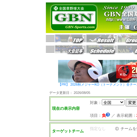
【PR】 2026秋メジャーKO（トーナメント）全チ
データ更新日： 2026/08/05
対象：
現在の表示内容
項目：
負
／
表示範囲：
指定なし
チームを
ターゲットチーム