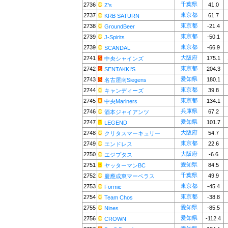
千葉県
2736
41.0
Z's
東京都
2737
61.7
KRB SATURN
東京都
2738
-21.4
GroundBeer
東京都
2739
-50.1
J-Spirits
東京都
2739
-66.9
SCANDAL
大阪府
2741
175.1
中央シャインズ
東京都
2742
204.3
SENTAKKI'S
愛知県
2743
180.1
名古屋南Siegens
東京都
2744
39.8
キャンディーズ
東京都
2745
134.1
中央Mariners
兵庫県
2746
67.2
酒本ジャイアンツ
愛知県
2747
101.7
LEGEND
大阪府
2748
54.7
クリタスマーキュリー
東京都
2749
22.6
エンドレス
大阪府
2750
-6.6
エジプタス
愛知県
2751
84.5
ヤッターマンBC
千葉県
2752
49.9
慶應成東マーベラス
東京都
2753
-45.4
Formic
東京都
2754
-38.8
Team Chos
愛知県
2755
-85.5
Nines
愛知県
2756
-112.4
CROWN