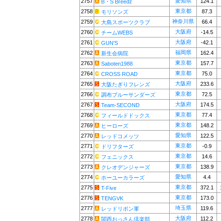
愛知県
2757
124.1
B・S Breedz
東京都
2758
87.3
モリソンズ
神奈川県
2759
66.4
大島スポーツクラブ
大阪府
2760
-14.5
チームWEBS
大阪府
2761
-42.1
GUN'S
福岡県
2762
162.4
新生会病院
東京都
2763
157.7
Saboten1988
東京都
2764
75.0
CROSS ROAD
大阪府
2765
233.6
大阪たぎりフレンズ
東京都
2766
72.5
調布ブルーサンダーズ
大阪府
2767
174.5
Team-SECOND
東京都
2768
77.4
フィールドドックス
東京都
2769
148.2
ヒーローズ
愛知県
2770
122.5
レッドコメッツ
東京都
2771
-0.9
ドリフターズ
東京都
2772
14.6
フェニックス
東京都
2773
138.9
クレオデンジャーズ
愛知県
2774
4.4
ホーユーカラーズ
東京都
2775
372.1
T-Five
東京都
2776
173.0
TENGVK
埼玉県
2777
119.6
レッドリボン軍
大阪府
2778
112.2
関西おっさん倶楽部