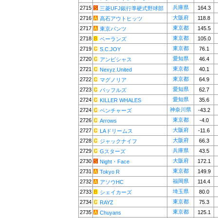
兵庫県
2715
164.3
三菱UFJ銀行準硬式野球部
大阪府
2716
118.8
高石アウトヒッツ
東京都
2717
145.5
東京パンツ
東京都
2718
105.0
ベーランズ
東京都
2719
76.1
S.C.JOY
愛知県
2720
46.4
アンビシャス
東京都
2721
40.1
Nexyz.United
東京都
2722
64.9
マグノリア
愛知県
2723
62.7
バッフルズ
愛知県
2724
35.6
KILLER WHALES
神奈川県
2724
-43.2
ベンチャーズ
東京都
2726
-4.0
Arrows
大阪府
2727
-11.6
LAドリームス
大阪府
2728
66.3
ジャックナイフ
兵庫県
2729
43.5
Gスターズ
大阪府
2730
172.1
Night・Face
東京都
2731
149.9
Tokyo R
福岡県
2732
114.4
アソウHC
埼玉県
2733
80.0
シェイカーズ
東京都
2734
75.3
RAYZ
東京都
2735
125.1
Chuyans