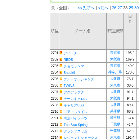
負（全国）：
<<先頭へ
|
<前へ
|
26
27
28
29
30
R
順位
チーム名
都道府県
東京都
2701
195.2
アパッチ
大阪府
2702
169.9
REDS
東京都
2703
140.0
チョモランマ
神奈川県
2704
178.6
Snack9
大阪府
2705
73.7
ブルーオーシャンズ
東京都
2705
38.0
TWINS
大阪府
2707
91.7
アクアラグナ
大阪府
2708
94.1
チームキャロル
大阪府
2708
89.4
キャリアBBS
兵庫県
2710
68.2
コア・スタイル
埼玉県
2711
-24.6
埼京パイレーツ
千葉県
2712
-6.7
The Blue Spring
千葉県
2713
62.3
グランドスラム
東京都
2714
192.4
レジェンドシャークス