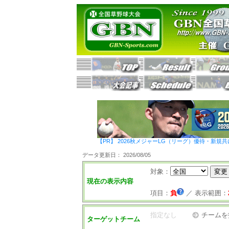
【PR】 2026秋メジャーLG（リーグ）優待・新規共
データ更新日： 2026/08/05
対象：
現在の表示内容
項目：
負
／
表示範囲：
指定なし
チームを
ターゲットチーム