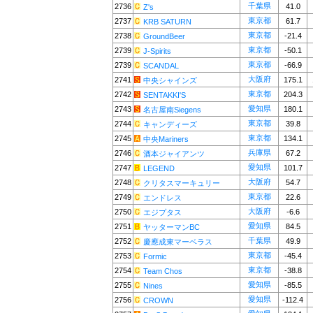
千葉県
2736
41.0
Z's
東京都
2737
61.7
KRB SATURN
東京都
2738
-21.4
GroundBeer
東京都
2739
-50.1
J-Spirits
東京都
2739
-66.9
SCANDAL
大阪府
2741
175.1
中央シャインズ
東京都
2742
204.3
SENTAKKI'S
愛知県
2743
180.1
名古屋南Siegens
東京都
2744
39.8
キャンディーズ
東京都
2745
134.1
中央Mariners
兵庫県
2746
67.2
酒本ジャイアンツ
愛知県
2747
101.7
LEGEND
大阪府
2748
54.7
クリタスマーキュリー
東京都
2749
22.6
エンドレス
大阪府
2750
-6.6
エジプタス
愛知県
2751
84.5
ヤッターマンBC
千葉県
2752
49.9
慶應成東マーベラス
東京都
2753
-45.4
Formic
東京都
2754
-38.8
Team Chos
愛知県
2755
-85.5
Nines
愛知県
2756
-112.4
CROWN