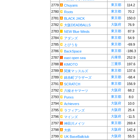
東京都
2779
114.2
Chuyans
東京都
2780
70.2
Roots
東京都
2781
150.0
BLACK JACK
大阪府
2782
76.9
大阪DEADBALLS
東京都
2783
87.9
NEW Blue Winds
東京都
2784
54.9
アダンズ
東京都
2785
-69.9
とびうを
東京都
2786
-186.3
BackSpace
兵庫県
2787
252.9
east open sea
三重県
2788
197.6
KIMOTO
東京都
2789
137.6
関東マッスルズ
東京都
2789
-68.4
錦糸町ブラザーズ
東京都
2791
156.9
SCRATCH
大阪府
2792
68.2
六稜オヤマーツ
東京都
2793
8.0
Punxs
大阪府
2794
10.0
Achievers
大阪府
2795
25.4
ラフィアンズ
大阪府
2796
-11.5
マインズ
東京都
2797
269.4
神田川メイツ
大阪府
2798
142.4
大鉄
大阪府
2799
55.5
UK BaseBallclub