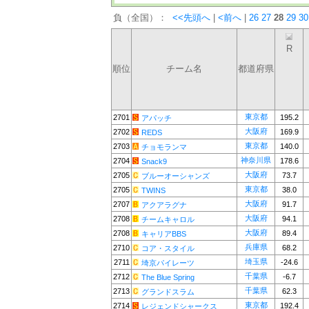
負（全国）：
<<先頭へ
|
<前へ
|
26
27
28
29
30
R
順位
チーム名
都道府県
東京都
2701
195.2
アパッチ
大阪府
2702
169.9
REDS
東京都
2703
140.0
チョモランマ
神奈川県
2704
178.6
Snack9
大阪府
2705
73.7
ブルーオーシャンズ
東京都
2705
38.0
TWINS
大阪府
2707
91.7
アクアラグナ
大阪府
2708
94.1
チームキャロル
大阪府
2708
89.4
キャリアBBS
兵庫県
2710
68.2
コア・スタイル
埼玉県
2711
-24.6
埼京パイレーツ
千葉県
2712
-6.7
The Blue Spring
千葉県
2713
62.3
グランドスラム
東京都
2714
192.4
レジェンドシャークス