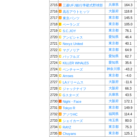
兵庫県
2715
164.3
三菱UFJ銀行準硬式野球部
大阪府
2716
118.8
高石アウトヒッツ
東京都
2717
145.5
東京パンツ
東京都
2718
105.0
ベーランズ
東京都
2719
76.1
S.C.JOY
愛知県
2720
46.4
アンビシャス
東京都
2721
40.1
Nexyz.United
東京都
2722
64.9
マグノリア
愛知県
2723
62.7
バッフルズ
愛知県
2724
35.6
KILLER WHALES
神奈川県
2724
-43.2
ベンチャーズ
東京都
2726
-4.0
Arrows
大阪府
2727
-11.6
LAドリームス
大阪府
2728
66.3
ジャックナイフ
兵庫県
2729
43.5
Gスターズ
大阪府
2730
172.1
Night・Face
東京都
2731
149.9
Tokyo R
福岡県
2732
114.4
アソウHC
埼玉県
2733
80.0
シェイカーズ
東京都
2734
75.3
RAYZ
東京都
2735
125.1
Chuyans