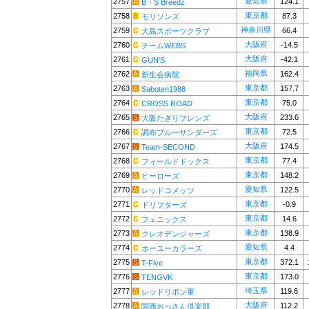
愛知県
2757
124.1
B・S Breedz
東京都
2758
87.3
モリソンズ
神奈川県
2759
66.4
大島スポーツクラブ
大阪府
2760
-14.5
チームWEBS
大阪府
2761
-42.1
GUN'S
福岡県
2762
162.4
新生会病院
東京都
2763
157.7
Saboten1988
東京都
2764
75.0
CROSS ROAD
大阪府
2765
233.6
大阪たぎりフレンズ
東京都
2766
72.5
調布ブルーサンダーズ
大阪府
2767
174.5
Team-SECOND
東京都
2768
77.4
フィールドドックス
東京都
2769
148.2
ヒーローズ
愛知県
2770
122.5
レッドコメッツ
東京都
2771
-0.9
ドリフターズ
東京都
2772
14.6
フェニックス
東京都
2773
138.9
クレオデンジャーズ
愛知県
2774
4.4
ホーユーカラーズ
東京都
2775
372.1
T-Five
東京都
2776
173.0
TENGVK
埼玉県
2777
119.6
レッドリボン軍
大阪府
2778
112.2
関西おっさん倶楽部