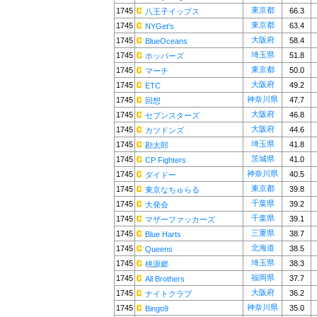
東京都
1745
66.3
八王子イップス
東京都
1745
63.4
NYGet's
大阪府
1745
58.4
BlueOceans
埼玉県
1745
51.8
ホッパーズ
東京都
1745
50.0
マーチ
大阪府
1745
49.2
ETC
神奈川県
1745
47.7
回想
大阪府
1745
46.8
セブンスターズ
大阪府
1745
44.6
カツドンズ
埼玉県
1745
41.8
勘太郎
茨城県
1745
41.0
CP Fighters
神奈川県
1745
40.5
ダイドー
東京都
1745
39.8
東京なちゅらる
千葉県
1745
39.2
大発会
千葉県
1745
39.1
マザーファッカーズ
三重県
1745
38.7
Blue Harts
北海道
1745
38.5
Queens
埼玉県
1745
38.3
桃源郷
福岡県
1745
37.7
All Brothers
大阪府
1745
36.2
ナイトクラブ
神奈川県
1745
35.0
Bingo9