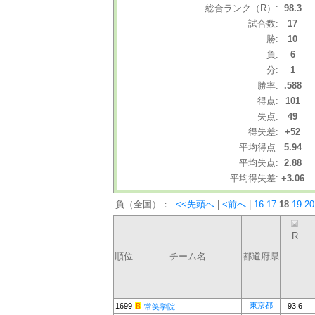
総合ランク（R）:
98.3
試合数:
17
勝:
10
負:
6
分:
1
勝率:
.588
得点:
101
失点:
49
得失差:
+52
平均得点:
5.94
平均失点:
2.88
平均得失差:
+3.06
負（全国）：
<<先頭へ
|
<前へ
|
16
17
18
19
20
R
順位
チーム名
都道府県
東京都
1699
93.6
常笑学院