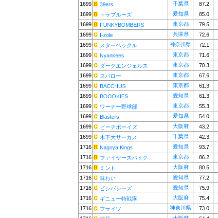
千葉県
1699
87.2
39ers
愛知県
1699
85.0
トラブルーズ
東京都
1699
79.5
FUNKYBOMBERS
兵庫県
1699
72.6
I-zole
神奈川県
1699
72.1
スターベックル
東京都
1699
71.6
Nyankees
東京都
1699
70.3
ダークエンジェルス
東京都
1699
67.6
スパロー
東京都
1699
61.3
BACCHUS
愛知県
1699
61.3
BOOOKIES
東京都
1699
55.3
ワーナー野球部
愛知県
1699
54.0
Blasters
大阪府
1699
43.2
ピーチボーイズ
千葉県
1699
42.3
木下大サーカス
愛知県
1716
93.7
Nagoya Kings
東京都
1716
86.2
ファイヤースパイク
大阪府
1716
80.5
ミント
愛知県
1716
77.2
味わい
愛知県
1716
75.9
ビシバシーズ
大阪府
1716
75.4
ギニュー特戦隊
神奈川県
1716
73.0
フライツ