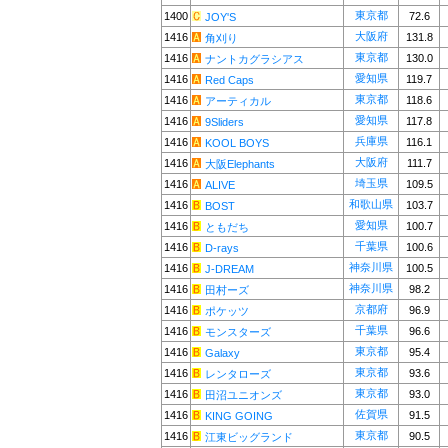
東京都
1400
72.6
JOY'S
大阪府
1416
131.8
角刈り
東京都
1416
130.0
ナントカグラシアス
愛知県
1416
119.7
Red Caps
東京都
1416
118.6
アーティカル
愛知県
1416
117.8
9Sliders
兵庫県
1416
116.1
KOOL BOYS
大阪府
1416
111.7
大阪Elephants
埼玉県
1416
109.5
ALIVE
和歌山県
1416
103.7
BOST
愛知県
1416
100.7
ともだち
千葉県
1416
100.6
D-rays
神奈川県
1416
100.5
J-DREAM
神奈川県
1416
98.2
田村ーズ
京都府
1416
96.9
ポケッツ
千葉県
1416
96.6
モンスターズ
東京都
1416
95.4
Galaxy
東京都
1416
93.6
レンタローズ
東京都
1416
93.0
田沼ユニオンズ
佐賀県
1416
91.5
KING GOING
東京都
1416
90.5
江東ビッグランド