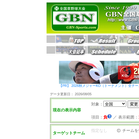
【PR】 2026秋メジャーKO（トーナメント）全チ
データ更新日： 2026/08/05
対象：
現在の表示内容
項目：
負
／
表示範囲：
指定なし
チームを
ターゲットチーム