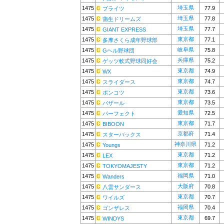
埼玉県
1475
77.9
ブライツ
埼玉県
1475
77.8
蒲生ドリームズ
埼玉県
1475
77.7
GIANT EXPRESS
東京都
1475
77.1
多摩さくら成年野球部
岐阜県
1475
75.8
Gヘル野球団
兵庫県
1475
75.2
ゲッツ軟式野球同好会
東京都
1475
74.9
WX
東京都
1475
74.7
スライダース
東京都
1475
73.6
ポンコツ
東京都
1475
73.5
バザール
愛知県
1475
72.5
パーフェクト
東京都
1475
71.7
BIBOON
京都府
1475
71.4
スターバックス
神奈川県
1475
71.2
Youngs
東京都
1475
71.2
LEX
東京都
1475
71.2
TOKYOMAJESTY
福岡県
1475
71.0
Wanders
大阪府
1475
70.8
八雲サンダース
東京都
1475
70.7
ワイルズ
福岡県
1475
70.4
ゴンザレス
東京都
1475
69.7
WINDYS