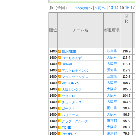
負（全国）：
<<先頭へ
|
<前へ
|
13
14
15
16
17
R
順位
チーム名
都道府県
岐阜県
1400
136.9
SUNRISE
大阪府
1400
116.4
べーちゃんず
大阪府
1400
116.1
SPARK
愛知県
1400
112.9
アストロナインズ
三重県
1400
110.8
マッドウィングス
大阪府
1400
108.7
VICTORY'S
大阪府
1400
105.0
大阪ジンクス
大阪府
1400
104.3
ウタマロ
大阪府
1400
103.8
チューターズ
岡山県
1400
98.4
ゴースト
大阪府
1400
96.5
ハリアーズ
東京都
1400
95.3
クラブ クルーズ
大阪府
1400
86.8
TONE
東京都
1400
79.8
PHOENIX