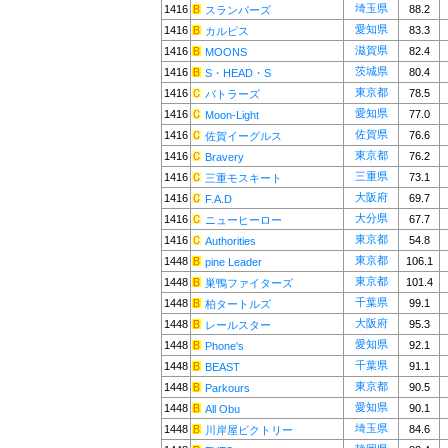
埼玉県
1416
88.2
スランパーズ
愛知県
1416
83.3
カルピス
滋賀県
1416
82.4
MOONS
茨城県
1416
80.4
S・HEAD・S
東京都
1416
78.5
バトラーズ
愛知県
1416
77.0
Moon-Light
佐賀県
1416
76.6
佐賀イーグルス
東京都
1416
76.2
Bravery
三重県
1416
73.1
三重モスキート
大阪府
1416
69.7
F.A.D
大分県
1416
67.7
ニューヒーロー
東京都
1416
54.8
Authorities
東京都
1448
106.1
pine Leader
東京都
1448
101.4
巣鴨ファイターズ
千葉県
1448
99.1
柏タートルズ
大阪府
1448
95.3
レールスター
愛知県
1448
92.1
Phone's
千葉県
1448
91.1
BEAST
東京都
1448
90.5
Parkours
愛知県
1448
90.1
All Obu
埼玉県
1448
84.6
川岸屋ビクトリー