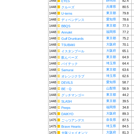
静岡県
1448
82.4
EYES
兵庫県
1448
80.5
クルーズ
東京都
1448
79.8
U-terns
愛知県
1448
78.6
ディペンデンス
東京都
1448
77.3
BBQS
福岡県
1448
77.2
Annulet
東京都
1448
75.2
Gulf Drunkards
大阪府
1448
70.1
TSUBAKI
大阪府
1448
65.1
イスタンブール
東京都
1448
64.9
飲んベーズ
埼玉県
1448
64.4
バイテック
東京都
1448
63.6
Samurai
埼玉県
1448
62.6
オレンジクラブ
愛知県
1448
58.7
DEVILS
山梨県
1448
56.9
BE・Q
東京都
1448
44.2
グッチマンゴー
東京都
1448
39.5
SLASH
福岡県
1448
34.8
Peeps
大阪府
1475
89.3
DAIKYO
奈良県
1475
87.5
ごっつアンデス
埼玉県
1475
84.5
Brave Hearts
大阪府
1475
81.3
大阪ジャイオンツ