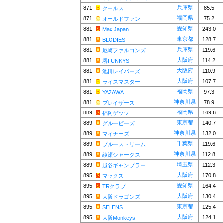
兵庫県
871
85.5
クールス
福岡県
871
75.2
オールドファン
愛知県
881
243.0
Mac Japan
東京都
881
128.7
BLODIES
兵庫県
881
119.6
尼崎ファルコンズ
大阪府
881
114.2
堺FUNKYS
大阪府
881
110.9
池田レイパーズ
大阪府
881
107.7
ライスマスター
福岡県
881
97.3
YAZAWA
神奈川県
881
78.9
ブレイザース
福岡県
889
169.6
福岡ゲッツ
東京都
889
140.7
グルービーズ
神奈川県
889
132.0
マイナーズ
千葉県
889
119.6
ブルーストリーム
神奈川県
889
112.8
綾瀬シャークス
埼玉県
889
112.3
越谷ギャンブラー
大阪府
895
170.8
マックス
愛知県
895
164.4
TRクラブ
大阪府
895
130.4
大阪ドラゴンズ
東京都
895
125.4
SELENS
大阪府
895
124.1
大阪Monkeys