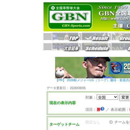
【PR】 2026秋メジャーLG（リーグ）優待・新規共
データ更新日： 2026/08/05
対象：
現在の表示内容
項目：
勝
／
表示範囲：
指定なし
チームを
ターゲットチーム