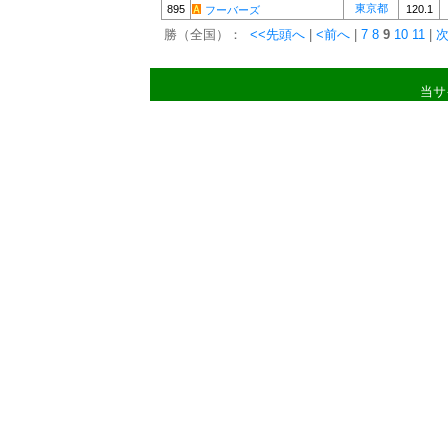
東京都
895
120.1
フーバーズ
勝（全国）：
<<先頭へ
|
<前へ
|
7
8
9
10
11
|
次
当サ