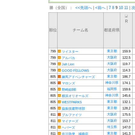
勝（全国）：
<<先頭へ
|
<前へ
|
7
8
9
10
11
|
次
R
順位
チーム名
都道府県
東京都
799
159.9
ツイスター
大阪府
799
122.5
アルパカ
大阪府
799
119.7
Jah Lion
大阪府
799
114.3
GOOD FELLOWS
東京都
805
186.7
練馬アドベンチャーズ
神奈川県
805
174.1
マロンズ
福岡県
805
159.6
野崎組BB
神奈川県
805
145.6
横浜オリオールズ
東京都
805
132.1
WESTPARKS
東京都
805
128.2
協振技建野球部
大阪府
811
175.5
ブルファイツ
大阪府
811
153.7
マイナーズ
埼玉県
811
147.0
ヘバーズ
東京都
811
141.3
佐川急便 城南店