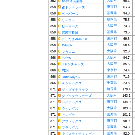
大阪府
852
66.1
AS野球倶楽部
東京都
858
117.4
都トラベラーズ
福岡県
858
94.8
ペッパーズ
福岡県
858
75.5
リンクス
大阪府
858
74.3
ピーキーズ
福岡県
858
73.5
宮若市役所
東京都
858
69.8
にこたまAMIGOS
大阪府
858
58.4
X-GUN
大阪府
858
32.0
マカロニ
大阪府
866
94.7
IKEYA
大阪府
866
85.5
Uヤンチャーズ
東京都
866
74.4
FDH
東京都
866
71.3
RunawaysA
千葉県
866
23.8
R.シャークス
埼玉県
871
170.4
ザ・ダイナマイツ
大阪府
871
143.1
ダブルクラッカーズ
東京都
871
134.0
ベイホークス
大阪府
871
103.0
ウィングス
愛知県
871
101.1
アンゴラ
東京都
871
98.9
アフレックス
福岡県
871
94.3
フラッグス
愛知県
871
92.0
中川スライディングス