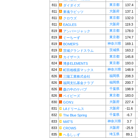
東京都
811
137.4
ダイダイズ
大阪府
811
137.1
東魂ラビッツ
東京都
811
132.0
クロウズ
大阪府
811
119.3
EAGLES
東京都
819
178.0
アンバージャック
東京都
819
174.7
ぐーちーず
神奈川県
819
169.1
BOMER'S
茨城県
819
163.2
茨城グランドスラム
東京都
819
145.8
カイザース
東京都
824
193.0
博多ELEMENTS
神奈川県
824
148.9
町田相模原マックス
福岡県
826
208.3
三陽工業株式会社
福岡県
826
200.7
福岡支払基金クラブ
千葉県
826
198.9
森の中のケバブ
東京都
826
183.0
ベイビーズ
大阪府
830
227.4
GON'z
大阪府
831
-11.6
LAドリームス
千葉県
832
-6.7
The Blue Spring
神奈川県
833
3.7
MAT'S
大阪府
833
-25.9
CROWS
埼玉県
835
89.1
へるしぃず