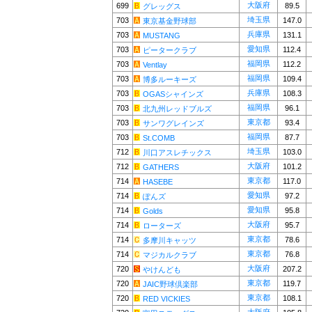
大阪府
699
89.5
グレッグス
埼玉県
703
147.0
東京基金野球部
兵庫県
703
131.1
MUSTANG
愛知県
703
112.4
ピータークラブ
福岡県
703
112.2
Ventlay
福岡県
703
109.4
博多ルーキーズ
兵庫県
703
108.3
OGASシャインズ
福岡県
703
96.1
北九州レッドブルズ
東京都
703
93.4
サンワグレインズ
福岡県
703
87.7
St.COMB
埼玉県
712
103.0
川口アスレチックス
大阪府
712
101.2
GATHERS
東京都
714
117.0
HASEBE
愛知県
714
97.2
ぽんズ
愛知県
714
95.8
Golds
大阪府
714
95.7
ローターズ
東京都
714
78.6
多摩川キャッツ
東京都
714
76.8
マジカルクラブ
大阪府
720
207.2
やけんども
東京都
720
119.7
JAIC野球倶楽部
東京都
720
108.1
RED VICKIES