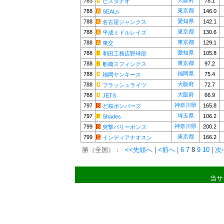
大阪府
783
78.1
ピスタチオ
東京都
788
146.0
SEALs
愛知県
788
142.1
名古屋ジャンクス
東京都
788
130.6
平成ミドルレイズ
東京都
788
129.1
東交
愛知県
788
105.8
和田工務店野球部
東京都
788
97.2
船橋スフィンクス
福岡県
788
75.4
福岡ヤンキース
大阪府
788
72.7
フラッシュライツ
大阪府
788
66.9
JETS
神奈川県
797
165.8
ど桜ボンバーズ
埼玉県
797
106.2
Shades
神奈川県
799
200.2
突撃バリーボンズ
東京都
799
166.2
インディアナオスン
勝（全国）：
<<先頭へ
|
<前へ
|
6
7
8
9
10
|
次
当サ