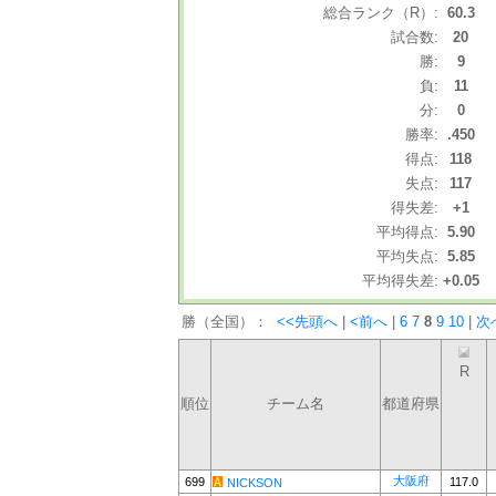
総合ランク（R）:
60.3
試合数:
20
勝:
9
負:
11
分:
0
勝率:
.450
得点:
118
失点:
117
得失差:
+1
平均得点:
5.90
平均失点:
5.85
平均得失差:
+0.05
勝（全国）：
<<先頭へ
|
<前へ
|
6
7
8
9
10
|
次
R
順位
チーム名
都道府県
大阪府
699
117.0
NICKSON