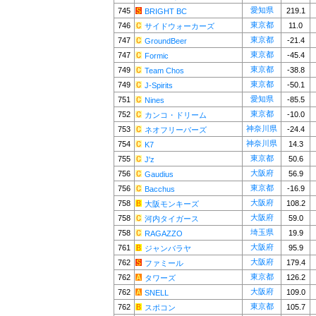
愛知県
745
219.1
BRIGHT BC
東京都
746
11.0
サイドウォーカーズ
東京都
747
-21.4
GroundBeer
東京都
747
-45.4
Formic
東京都
749
-38.8
Team Chos
東京都
749
-50.1
J-Spirits
愛知県
751
-85.5
Nines
東京都
752
-10.0
カンコ・ドリーム
神奈川県
753
-24.4
ネオフリーバーズ
神奈川県
754
14.3
K7
東京都
755
50.6
J'z
大阪府
756
56.9
Gaudius
東京都
756
-16.9
Bacchus
大阪府
758
108.2
大阪モンキーズ
大阪府
758
59.0
河内タイガース
埼玉県
758
19.9
RAGAZZO
大阪府
761
95.9
ジャンバラヤ
大阪府
762
179.4
ファミール
東京都
762
126.2
タワーズ
大阪府
762
109.0
SNELL
東京都
762
105.7
スポコン