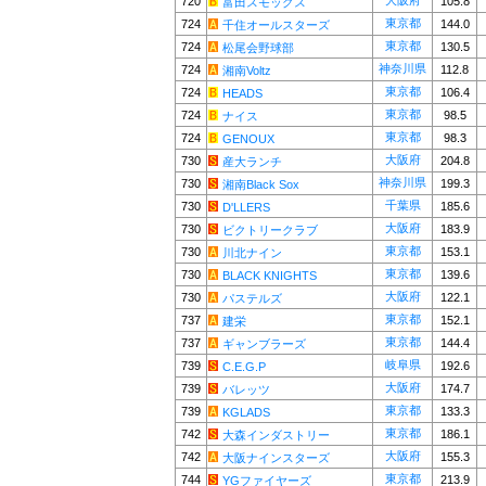
大阪府
720
105.8
富田スモッグス
東京都
724
144.0
千住オールスターズ
東京都
724
130.5
松尾会野球部
神奈川県
724
112.8
湘南Voltz
東京都
724
106.4
HEADS
東京都
724
98.5
ナイス
東京都
724
98.3
GENOUX
大阪府
730
204.8
産大ランチ
神奈川県
730
199.3
湘南Black Sox
千葉県
730
185.6
D'LLERS
大阪府
730
183.9
ビクトリークラブ
東京都
730
153.1
川北ナイン
東京都
730
139.6
BLACK KNIGHTS
大阪府
730
122.1
パステルズ
東京都
737
152.1
建栄
東京都
737
144.4
ギャンブラーズ
岐阜県
739
192.6
C.E.G.P
大阪府
739
174.7
バレッツ
東京都
739
133.3
KGLADS
東京都
742
186.1
大森インダストリー
大阪府
742
155.3
大阪ナインスターズ
東京都
744
213.9
YGファイヤーズ