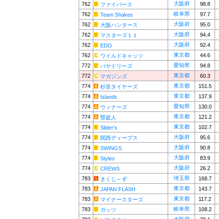
大阪府
762
98.8
ファイバース
岐阜県
762
97.7
Team Shakes
大阪府
762
95.0
大阪ハンタース
大阪府
762
94.4
マスターズ１１
大阪府
762
92.4
EDO
東京都
762
44.6
ワイルドキャッツ
愛知県
772
94.8
パヤドリーズ
東京都
772
60.3
マガジンズ
東京都
774
151.5
杉並タイヤーズ
東京都
774
137.9
Islands
愛知県
774
130.0
ウィナーズ
東京都
774
121.2
塁盗人
東京都
774
102.7
Slider's
大阪府
774
95.6
関西ディープス
大阪府
774
90.8
SWINGS
大阪府
774
83.9
Styles
大阪府
774
26.2
CREWS
埼玉県
783
168.7
きくじ～ず
東京都
783
143.7
JAPAN FLASH
東京都
783
117.2
マイナースターズ
岐阜県
783
108.2
ガッツ