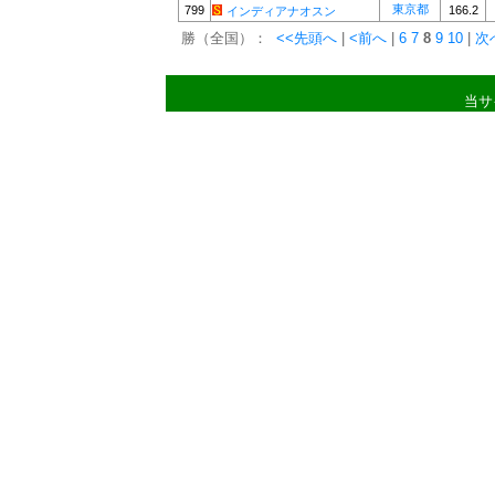
東京都
799
166.2
インディアナオスン
勝（全国）：
<<先頭へ
|
<前へ
|
6
7
8
9
10
|
次
当サ