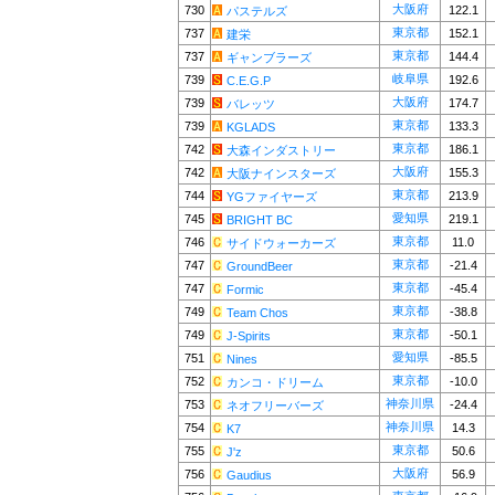
大阪府
730
122.1
パステルズ
東京都
737
152.1
建栄
東京都
737
144.4
ギャンブラーズ
岐阜県
739
192.6
C.E.G.P
大阪府
739
174.7
バレッツ
東京都
739
133.3
KGLADS
東京都
742
186.1
大森インダストリー
大阪府
742
155.3
大阪ナインスターズ
東京都
744
213.9
YGファイヤーズ
愛知県
745
219.1
BRIGHT BC
東京都
746
11.0
サイドウォーカーズ
東京都
747
-21.4
GroundBeer
東京都
747
-45.4
Formic
東京都
749
-38.8
Team Chos
東京都
749
-50.1
J-Spirits
愛知県
751
-85.5
Nines
東京都
752
-10.0
カンコ・ドリーム
神奈川県
753
-24.4
ネオフリーバーズ
神奈川県
754
14.3
K7
東京都
755
50.6
J'z
大阪府
756
56.9
Gaudius