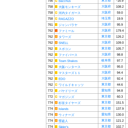
東京都
756
-16.9
Bacchus
大阪府
758
108.2
大阪モンキーズ
大阪府
758
59.0
河内タイガース
埼玉県
758
19.9
RAGAZZO
大阪府
761
95.9
ジャンバラヤ
大阪府
762
179.4
ファミール
東京都
762
126.2
タワーズ
大阪府
762
109.0
SNELL
東京都
762
105.7
スポコン
大阪府
762
98.8
ファイバース
岐阜県
762
97.7
Team Shakes
大阪府
762
95.0
大阪ハンタース
大阪府
762
94.4
マスターズ１１
大阪府
762
92.4
EDO
東京都
762
44.6
ワイルドキャッツ
愛知県
772
94.8
パヤドリーズ
東京都
772
60.3
マガジンズ
東京都
774
151.5
杉並タイヤーズ
東京都
774
137.9
Islands
愛知県
774
130.0
ウィナーズ
東京都
774
121.2
塁盗人
東京都
774
102.7
Slider's