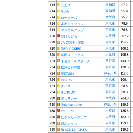
愛知県
714
97.2
ぽんズ
愛知県
714
95.8
Golds
大阪府
714
95.7
ローターズ
東京都
714
78.6
多摩川キャッツ
東京都
714
76.8
マジカルクラブ
大阪府
720
207.2
やけんども
東京都
720
119.7
JAIC野球倶楽部
東京都
720
108.1
RED VICKIES
大阪府
720
105.8
富田スモッグス
東京都
724
144.0
千住オールスターズ
東京都
724
130.5
松尾会野球部
神奈川県
724
112.8
湘南Voltz
東京都
724
106.4
HEADS
東京都
724
98.5
ナイス
東京都
724
98.3
GENOUX
大阪府
730
204.8
産大ランチ
神奈川県
730
199.3
湘南Black Sox
千葉県
730
185.6
D'LLERS
大阪府
730
183.9
ビクトリークラブ
東京都
730
153.1
川北ナイン
東京都
730
139.6
BLACK KNIGHTS