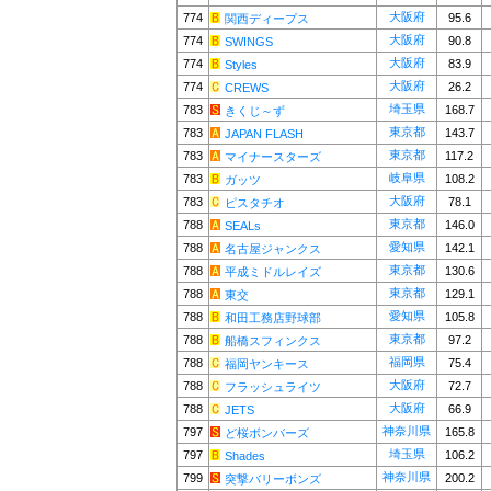
大阪府
774
95.6
関西ディープス
大阪府
774
90.8
SWINGS
大阪府
774
83.9
Styles
大阪府
774
26.2
CREWS
埼玉県
783
168.7
きくじ～ず
東京都
783
143.7
JAPAN FLASH
東京都
783
117.2
マイナースターズ
岐阜県
783
108.2
ガッツ
大阪府
783
78.1
ピスタチオ
東京都
788
146.0
SEALs
愛知県
788
142.1
名古屋ジャンクス
東京都
788
130.6
平成ミドルレイズ
東京都
788
129.1
東交
愛知県
788
105.8
和田工務店野球部
東京都
788
97.2
船橋スフィンクス
福岡県
788
75.4
福岡ヤンキース
大阪府
788
72.7
フラッシュライツ
大阪府
788
66.9
JETS
神奈川県
797
165.8
ど桜ボンバーズ
埼玉県
797
106.2
Shades
神奈川県
799
200.2
突撃バリーボンズ