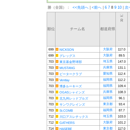
勝（全国）：
<<先頭へ
|
<前へ
|
6
7
8
9
10
|
次
R
順位
チーム名
都道府県
大阪府
699
117.0
NICKSON
大阪府
699
89.5
グレッグス
埼玉県
703
147.0
東京基金野球部
兵庫県
703
131.1
MUSTANG
愛知県
703
112.4
ピータークラブ
福岡県
703
112.2
Ventlay
福岡県
703
109.4
博多ルーキーズ
兵庫県
703
108.3
OGASシャインズ
福岡県
703
96.1
北九州レッドブルズ
東京都
703
93.4
サンワグレインズ
福岡県
703
87.7
St.COMB
埼玉県
712
103.0
川口アスレチックス
大阪府
712
101.2
GATHERS
東京都
714
117.0
HASEBE