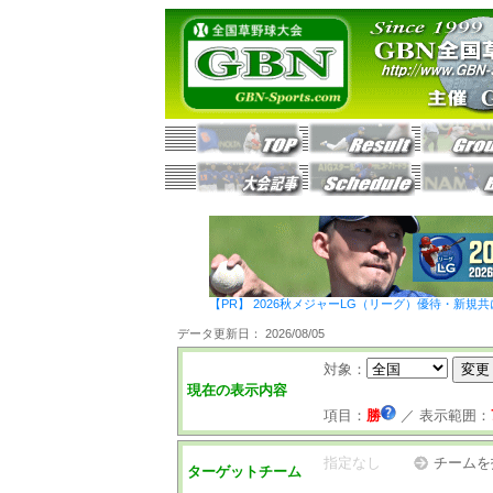
【PR】 2026秋メジャーLG（リーグ）優待・新規共
データ更新日： 2026/08/05
対象：
現在の表示内容
項目：
勝
／
表示範囲：
指定なし
チームを
ターゲットチーム