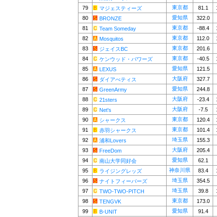
東京都
79
81.1
マジェスティーズ
愛知県
80
322.0
BRONZE
東京都
81
-88.4
Team Someday
東京都
82
112.0
Mosquitos
東京都
83
201.6
ジェイスBC
東京都
84
-40.5
ケンウッド・パワーズ
愛知県
85
121.5
LEXUS
大阪府
86
327.7
ダイアべティス
愛知県
87
244.8
GreenArmy
大阪府
88
-23.4
21sters
大阪府
89
-7.5
Net's
東京都
90
120.4
シャークス
東京都
91
101.4
赤羽シャークス
埼玉県
92
155.3
浦和Lovers
大阪府
93
205.4
FreeDom
愛知県
94
62.1
南山大学同好会
神奈川県
95
83.4
ライジングレッズ
埼玉県
96
354.5
ナイトフィーバーズ
埼玉県
97
39.8
TWO-TWO-PITCH
東京都
98
173.0
TENGVK
愛知県
99
91.4
B-UNIT