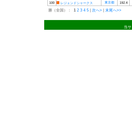
東京都
100
192.4
レジェンドシャークス
勝（全国）：
1
2
3
4
5
|
次へ>
|
末尾へ>>
当サ