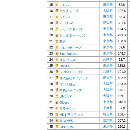
東京都
15
52.8
アロハ
大阪府
16
297.6
ヤンチャーズ
東京都
17
68.3
BLUES
愛知県
18
301.4
FELLOW
東京都
19
124.5
レッドスター09
東京都
20
229.3
ジョルターヘッズ
東京都
21
150.0
蒼天
東京都
22
69.6
プロパティーズ
東京都
23
248.7
Blue Impulse
兵庫県
24
62.7
オレゴンズ
東京都
25
139.6
HADES
兵庫県
26
191.0
SENSHU CLUB
愛知県
27
302.9
株式会社マイナット
大阪府
28
183.0
増田工務店
大阪府
29
175.1
中央シャインズ
大阪府
30
119.0
LINE UP
東京都
31
316.9
Gigers
千葉県
32
57.9
リラックス
埼玉県
33
156.4
MKトライアンフ
愛知県
34
357.2
JUWNES
東京都
35
120.3
GENERAL