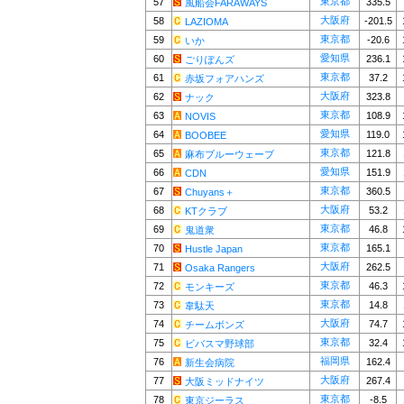
東京都
57
335.5
風船会FARAWAYS
大阪府
58
-201.5
LAZIOMA
東京都
59
-20.6
いか
愛知県
60
236.1
ごりぽんズ
東京都
61
37.2
赤坂フォアハンズ
大阪府
62
323.8
ナック
東京都
63
108.9
NOVIS
愛知県
64
119.0
BOOBEE
東京都
65
121.8
麻布ブルーウェーブ
愛知県
66
151.9
CDN
東京都
67
360.5
Chuyans＋
大阪府
68
53.2
KTクラブ
東京都
69
46.8
鬼道衆
東京都
70
165.1
Hustle Japan
大阪府
71
262.5
Osaka Rangers
東京都
72
46.3
モンキーズ
東京都
73
14.8
韋駄天
大阪府
74
74.7
チームボンズ
東京都
75
32.4
ビバスマ野球部
福岡県
76
162.4
新生会病院
大阪府
77
267.4
大阪ミッドナイツ
東京都
78
-8.5
東京ジーラス