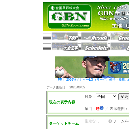
【PR】 2026秋メジャーLG（リーグ）優待・新規共
データ更新日： 2026/08/05
対象：
現在の表示内容
項目：
勝
／
表示範囲：
指定なし
チームを
ターゲットチーム