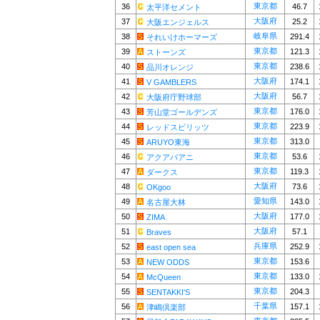
東京都
36
46.7
太平洋セメント
大阪府
37
25.2
大阪エンジェルス
岐阜県
38
291.4
それいけホーマーズ
東京都
39
121.3
ストーンズ
東京都
40
238.6
品川オレンジ
大阪府
41
174.1
V GAMBLERS
大阪府
42
56.7
大阪府庁野球部
東京都
43
176.0
芳山堂ゴールデンズ
東京都
44
223.9
レッドスピリッツ
東京都
45
313.0
ARUYO東海
東京都
46
53.6
アクアパアニ
東京都
47
119.3
ダークス
大阪府
48
73.6
OKgoo
愛知県
49
143.0
名古屋大林
大阪府
50
177.0
ZIMA
大阪府
51
57.1
Braves
兵庫県
52
252.9
east open sea
東京都
53
153.6
NEW ODDS
東京都
54
133.0
McQueen
東京都
55
204.3
SENTAKKI'S
千葉県
56
157.1
津嶋倶楽部