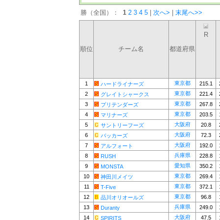
勝（全国）：
1
2
3
4
5
|
次へ>
|
末尾へ>>
R
順位
チーム名
都道府県
東京都
1
215.1
ハードライナーズ
東京都
2
221.4
グレイトシャークス
東京都
3
267.8
プリテンダーズ
東京都
4
203.5
マリナーズ
大阪府
5
20.8
サントリーフーズ
大阪府
6
72.3
バッカーズ
大阪府
7
192.0
アルフォート
兵庫県
8
228.8
RUSH
愛知県
9
350.2
MONSTA
東京都
10
269.4
神田川メイツ
東京都
11
372.1
T-Five
東京都
12
96.8
品川オリオールズ
兵庫県
13
249.0
Duranty
大阪府
14
47.5
SPIRITS