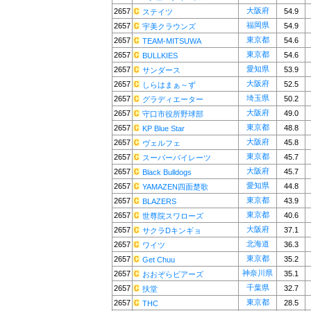
大阪府
2657
54.9
ステイツ
福岡県
2657
54.9
宇美クラウンズ
東京都
2657
54.6
TEAM-MITSUWA
東京都
2657
54.6
BULLKIES
愛知県
2657
53.9
サンダース
大阪府
2657
52.5
しらはまぁ～ず
埼玉県
2657
50.2
グラディエーター
大阪府
2657
49.0
守口市役所野球部
東京都
2657
48.8
KP Blue Star
大阪府
2657
45.8
ヴェルフェ
東京都
2657
45.7
スーパーパイレーツ
大阪府
2657
45.7
Black Bulldogs
愛知県
2657
44.8
YAMAZEN四面楚歌
東京都
2657
43.9
BLAZERS
東京都
2657
40.6
世尊院スワローズ
大阪府
2657
37.1
サクラDキンギョ
北海道
2657
36.3
ワイツ
東京都
2657
35.2
Get Chuu
神奈川県
2657
35.1
おおぞらビアーズ
千葉県
2657
32.7
扶堂
東京都
2657
28.5
THC