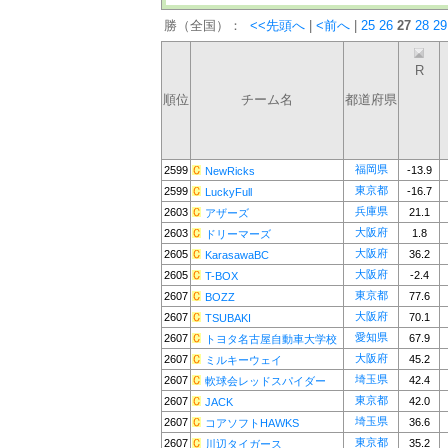
勝（全国）：
<<先頭へ
|
<前へ
|
25
26
27
28
29
R
順位
チーム名
都道府県
福岡県
2599
-13.9
NewRicks
東京都
2599
-16.7
LuckyFull
兵庫県
2603
21.1
アザーズ
大阪府
2603
1.8
ドリーマーズ
大阪府
2605
36.2
KarasawaBC
大阪府
2605
-2.4
T-BOX
東京都
2607
77.6
BOZZ
大阪府
2607
70.1
TSUBAKI
愛知県
2607
67.9
トヨタ名古屋自動車大学校
大阪府
2607
45.2
ミルキーウェイ
埼玉県
2607
42.4
軟球会レッドスパイダー
東京都
2607
42.0
JACK
埼玉県
2607
36.6
コアソフトHAWKS
東京都
2607
35.2
川辺タイガース