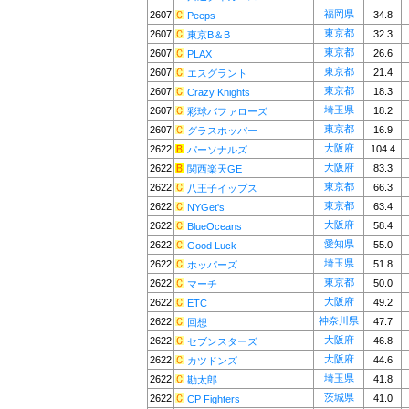
福岡県
2607
34.8
Peeps
東京都
2607
32.3
東京B＆B
東京都
2607
26.6
PLAX
東京都
2607
21.4
エスグラント
東京都
2607
18.3
Crazy Knights
埼玉県
2607
18.2
彩球バファローズ
東京都
2607
16.9
グラスホッパー
大阪府
2622
104.4
パーソナルズ
大阪府
2622
83.3
関西楽天GE
東京都
2622
66.3
八王子イップス
東京都
2622
63.4
NYGet's
大阪府
2622
58.4
BlueOceans
愛知県
2622
55.0
Good Luck
埼玉県
2622
51.8
ホッパーズ
東京都
2622
50.0
マーチ
大阪府
2622
49.2
ETC
神奈川県
2622
47.7
回想
大阪府
2622
46.8
セブンスターズ
大阪府
2622
44.6
カツドンズ
埼玉県
2622
41.8
勘太郎
茨城県
2622
41.0
CP Fighters