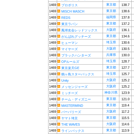
東京都
1469
138.7
プロポリス
東京都
1469
138.6
MISCH MASCH
福岡県
1469
137.8
REDS
東京都
1469
137.2
東京ラパン
大阪府
1469
136.1
鳳球友会レッドソックス
東京都
1469
134.6
がんばれグッチーズ
埼玉県
1469
130.6
ヒューマン
大阪府
1469
130.5
マイヤーズ
兵庫県
1469
130.0
ブラックハンターズ
埼玉県
1469
128.7
OPルールズ
東京都
1469
127.7
東京楽天GE
埼玉県
1469
125.7
鶴ヶ島スターバックス
大阪府
1469
125.2
Unity
大阪府
1469
125.2
メッセンジャーズ
神奈川県
1469
123.9
ミッチーズ
東京都
1469
121.0
チーム・ディズニー
東京都
1469
119.4
MASTERMIND
大阪府
1469
117.2
バーバリーズ
東京都
1469
115.5
ヤマト埼京
大阪府
1469
114.6
THE WAVES
東京都
1469
113.9
ラインバックス