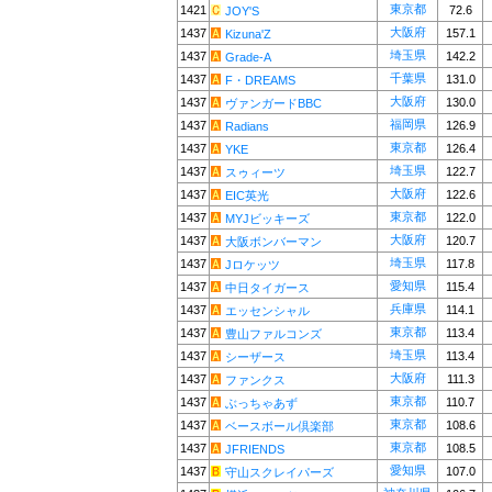
東京都
1421
72.6
JOY'S
大阪府
1437
157.1
Kizuna'Z
埼玉県
1437
142.2
Grade-A
千葉県
1437
131.0
F・DREAMS
大阪府
1437
130.0
ヴァンガードBBC
福岡県
1437
126.9
Radians
東京都
1437
126.4
YKE
埼玉県
1437
122.7
スゥィーツ
大阪府
1437
122.6
EIC英光
東京都
1437
122.0
MYJビッキーズ
大阪府
1437
120.7
大阪ボンバーマン
埼玉県
1437
117.8
Jロケッツ
愛知県
1437
115.4
中日タイガース
兵庫県
1437
114.1
エッセンシャル
東京都
1437
113.4
豊山ファルコンズ
埼玉県
1437
113.4
シーザース
大阪府
1437
111.3
ファンクス
東京都
1437
110.7
ぶっちゃあず
東京都
1437
108.6
ベースボール倶楽部
東京都
1437
108.5
JFRIENDS
愛知県
1437
107.0
守山スクレイパーズ