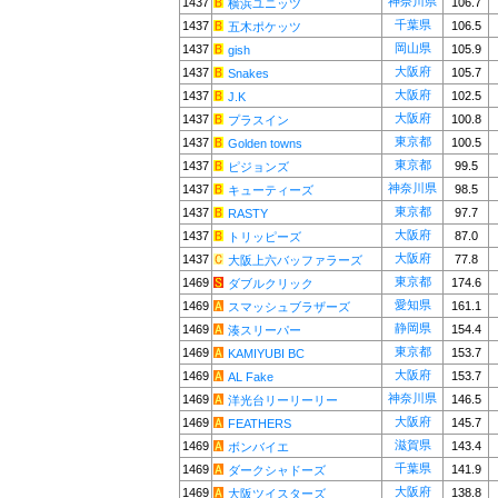
神奈川県
1437
106.7
横浜ユニッツ
千葉県
1437
106.5
五木ポケッツ
岡山県
1437
105.9
gish
大阪府
1437
105.7
Snakes
大阪府
1437
102.5
J.K
大阪府
1437
100.8
プラスイン
東京都
1437
100.5
Golden towns
東京都
1437
99.5
ピジョンズ
神奈川県
1437
98.5
キューティーズ
東京都
1437
97.7
RASTY
大阪府
1437
87.0
トリッピーズ
大阪府
1437
77.8
大阪上六バッファラーズ
東京都
1469
174.6
ダブルクリック
愛知県
1469
161.1
スマッシュブラザーズ
静岡県
1469
154.4
湊スリーパー
東京都
1469
153.7
KAMIYUBI BC
大阪府
1469
153.7
AL Fake
神奈川県
1469
146.5
洋光台リーリーリー
大阪府
1469
145.7
FEATHERS
滋賀県
1469
143.4
ボンバイエ
千葉県
1469
141.9
ダークシャドーズ
大阪府
1469
138.8
大阪ツイスターズ