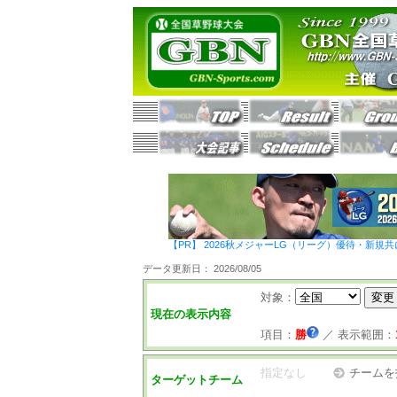
【PR】 2026秋メジャーLG（リーグ）優待・新規共
データ更新日： 2026/08/05
対象：
現在の表示内容
項目：
勝
／
表示範囲：
指定なし
チームを
ターゲットチーム