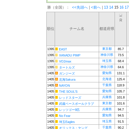
勝（全国）：
<<先頭へ
|
<前へ
|
13
14
15
16
17
R
順位
チーム名
都道府県
東京都
1395
85.7
EAST
神奈川県
1395
73.5
XANADU PIMP
埼玉県
1395
68.4
VO2max
神奈川県
1395
64.6
タートルズ
愛知県
1405
131.1
ガンジーズ
北海道
1405
125.4
北海Sakura
千葉県
1405
118.9
NAYON
愛知県
1405
105.7
THE SOUL'S
兵庫県
1405
101.8
レッドスターズ
東京都
1405
101.6
武蔵ベースボールクラブ
兵庫県
1405
94.7
レッツゴー9匹
愛知県
1405
94.5
No Fear
埼玉県
1405
91.5
埼玉Eagles
千葉県
1405
90.2
オリックス・ヤング