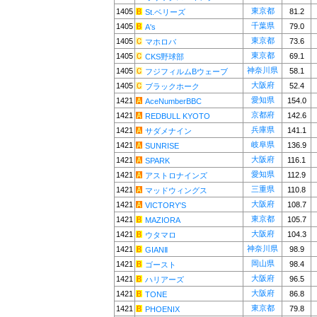
東京都
1405
81.2
St.ベリーズ
千葉県
1405
79.0
A's
東京都
1405
73.6
マホロバ
東京都
1405
69.1
CKS野球部
神奈川県
1405
58.1
フジフィルムBウェーブ
大阪府
1405
52.4
ブラックホーク
愛知県
1421
154.0
AceNumberBBC
京都府
1421
142.6
REDBULL KYOTO
兵庫県
1421
141.1
サダメナイン
岐阜県
1421
136.9
SUNRISE
大阪府
1421
116.1
SPARK
愛知県
1421
112.9
アストロナインズ
三重県
1421
110.8
マッドウィングス
大阪府
1421
108.7
VICTORY'S
東京都
1421
105.7
MAZIORA
大阪府
1421
104.3
ウタマロ
神奈川県
1421
98.9
GIANⅡ
岡山県
1421
98.4
ゴースト
大阪府
1421
96.5
ハリアーズ
大阪府
1421
86.8
TONE
東京都
1421
79.8
PHOENIX