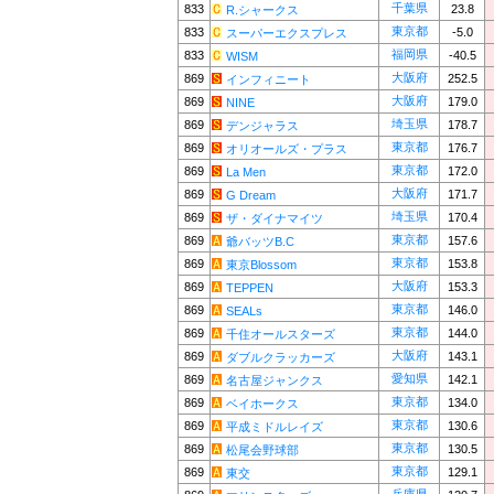
千葉県
833
23.8
R.シャークス
東京都
833
-5.0
スーパーエクスプレス
福岡県
833
-40.5
WISM
大阪府
869
252.5
インフィニート
大阪府
869
179.0
NINE
埼玉県
869
178.7
デンジャラス
東京都
869
176.7
オリオールズ・プラス
東京都
869
172.0
La Men
大阪府
869
171.7
G Dream
埼玉県
869
170.4
ザ・ダイナマイツ
東京都
869
157.6
爺バッツB.C
東京都
869
153.8
東京Blossom
大阪府
869
153.3
TEPPEN
東京都
869
146.0
SEALs
東京都
869
144.0
千住オールスターズ
大阪府
869
143.1
ダブルクラッカーズ
愛知県
869
142.1
名古屋ジャンクス
東京都
869
134.0
ベイホークス
東京都
869
130.6
平成ミドルレイズ
東京都
869
130.5
松尾会野球部
東京都
869
129.1
東交