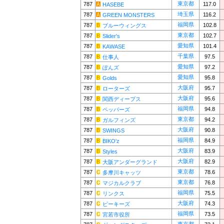
東京都
787
117.0
HASEBE
埼玉県
787
116.2
GREEN MONSTERS
福岡県
787
102.8
ブルーウィングス
東京都
787
102.7
Slider's
愛知県
787
101.4
KAWASE
千葉県
787
97.5
仕事人
愛知県
787
97.2
ぽんズ
愛知県
787
95.8
Golds
大阪府
787
95.7
ローターズ
大阪府
787
95.6
関西ディープス
福岡県
787
94.8
ペッパーズ
東京都
787
94.2
ガルフィンズ
大阪府
787
90.8
SWINGS
福岡県
787
84.9
BIKO'z
大阪府
787
83.9
Styles
大阪府
787
82.9
大阪アンダーグランド
東京都
787
78.6
多摩川キャッツ
東京都
787
76.8
マジカルクラブ
福岡県
787
75.5
リンクス
大阪府
787
74.3
ピーキーズ
福岡県
787
73.5
宮若市役所