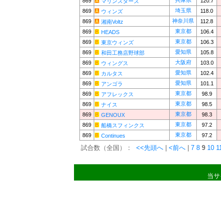
兵庫県
869
120.7
マリンスターズ
埼玉県
869
118.0
ウィンズ
神奈川県
869
112.8
湘南Voltz
東京都
869
106.4
HEADS
東京都
869
106.3
東京ウィンズ
愛知県
869
105.8
和田工務店野球部
大阪府
869
103.0
ウィングス
愛知県
869
102.4
カルタス
愛知県
869
101.1
アンゴラ
東京都
869
98.9
アフレックス
東京都
869
98.5
ナイス
東京都
869
98.3
GENOUX
東京都
869
97.2
船橋スフィンクス
東京都
869
97.2
Continues
試合数（全国）：
<<先頭へ
|
<前へ
|
7
8
9
10
1
当サ