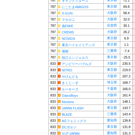
東京都
787
72.1
ギャングスターズ
東京都
787
69.8
にこたまAMIGOS
大阪府
787
58.4
X-GUN
大阪府
787
32.0
マカロニ
佐賀県
787
30.1
偽FAKE
大阪府
787
26.2
CREWS
東京都
787
6.9
NOSIGN
東京都
787
1.1
東京ベイエイリアンズ
三重県
787
-7.4
潮南
東京都
787
-25.5
狛江エンジェルス
大阪府
833
235.5
アンビリーバブルズ
東京都
833
219.0
NITRO
大阪府
833
207.2
やけんども
埼玉県
833
168.7
きくじ～ず
千葉県
833
166.0
ルーキーズ
大阪府
833
161.4
GlassBoys
大阪府
833
148.1
Kissions
東京都
833
143.7
JAPAN FLASH
三重県
833
143.4
BLAZE
愛知県
833
139.8
AGフェニックス
東京都
833
131.8
DCボルツ
愛知県
833
131.3
V.I.P JAPAN