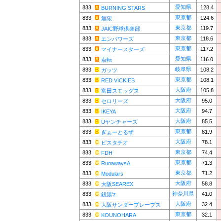
愛知県
833
128.4
BURNING STARS
東京都
833
124.6
無限
東京都
833
119.7
JAIC野球倶楽部
東京都
833
118.6
エンパワーズ
東京都
833
117.2
マイナースターズ
愛知県
833
116.0
点転
岐阜県
833
108.2
ガッツ
東京都
833
108.1
RED VICKIES
大阪府
833
105.8
富田スモッグス
大阪府
833
95.0
セロリーズ
大阪府
833
94.7
IKEYA
大阪府
833
85.5
Uヤンチャーズ
東京都
833
81.9
ぎぁーとるず
大阪府
833
78.1
ピスタチオ
東京都
833
74.4
FDH
東京都
833
71.3
RunawaysA
東京都
833
71.2
Modulars
大阪府
833
58.8
大阪SEAREX
神奈川県
833
41.0
銭湯'z
大阪府
833
32.4
大阪サンダーブレーブス
東京都
833
32.1
KOUNOHARA