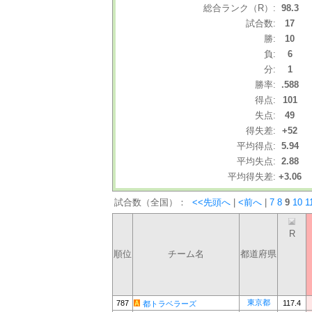
総合ランク（R）:
98.3
試合数:
17
勝:
10
負:
6
分:
1
勝率:
.588
得点:
101
失点:
49
得失差:
+52
平均得点:
5.94
平均失点:
2.88
平均得失差:
+3.06
試合数（全国）：
<<先頭へ
|
<前へ
|
7
8
9
10
1
R
順位
チーム名
都道府県
東京都
787
117.4
都トラベラーズ