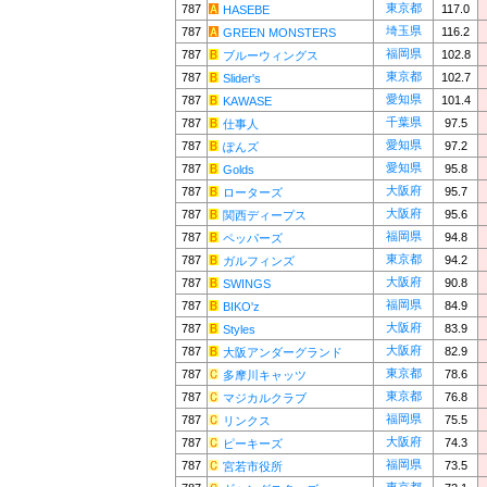
東京都
787
117.0
HASEBE
埼玉県
787
116.2
GREEN MONSTERS
福岡県
787
102.8
ブルーウィングス
東京都
787
102.7
Slider's
愛知県
787
101.4
KAWASE
千葉県
787
97.5
仕事人
愛知県
787
97.2
ぽんズ
愛知県
787
95.8
Golds
大阪府
787
95.7
ローターズ
大阪府
787
95.6
関西ディープス
福岡県
787
94.8
ペッパーズ
東京都
787
94.2
ガルフィンズ
大阪府
787
90.8
SWINGS
福岡県
787
84.9
BIKO'z
大阪府
787
83.9
Styles
大阪府
787
82.9
大阪アンダーグランド
東京都
787
78.6
多摩川キャッツ
東京都
787
76.8
マジカルクラブ
福岡県
787
75.5
リンクス
大阪府
787
74.3
ピーキーズ
福岡県
787
73.5
宮若市役所