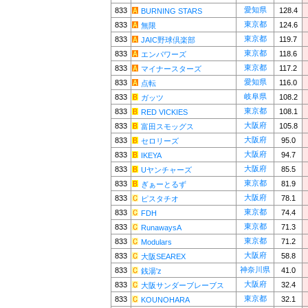
愛知県
833
128.4
BURNING STARS
東京都
833
124.6
無限
東京都
833
119.7
JAIC野球倶楽部
東京都
833
118.6
エンパワーズ
東京都
833
117.2
マイナースターズ
愛知県
833
116.0
点転
岐阜県
833
108.2
ガッツ
東京都
833
108.1
RED VICKIES
大阪府
833
105.8
富田スモッグス
大阪府
833
95.0
セロリーズ
大阪府
833
94.7
IKEYA
大阪府
833
85.5
Uヤンチャーズ
東京都
833
81.9
ぎぁーとるず
大阪府
833
78.1
ピスタチオ
東京都
833
74.4
FDH
東京都
833
71.3
RunawaysA
東京都
833
71.2
Modulars
大阪府
833
58.8
大阪SEAREX
神奈川県
833
41.0
銭湯'z
大阪府
833
32.4
大阪サンダーブレーブス
東京都
833
32.1
KOUNOHARA