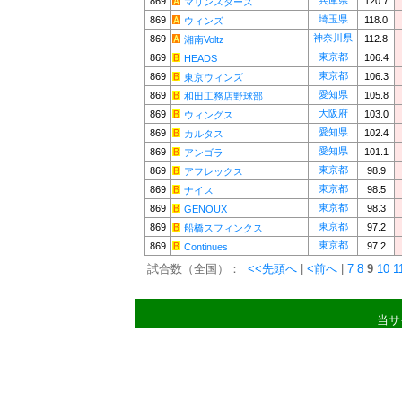
兵庫県
869
120.7
マリンスターズ
埼玉県
869
118.0
ウィンズ
神奈川県
869
112.8
湘南Voltz
東京都
869
106.4
HEADS
東京都
869
106.3
東京ウィンズ
愛知県
869
105.8
和田工務店野球部
大阪府
869
103.0
ウィングス
愛知県
869
102.4
カルタス
愛知県
869
101.1
アンゴラ
東京都
869
98.9
アフレックス
東京都
869
98.5
ナイス
東京都
869
98.3
GENOUX
東京都
869
97.2
船橋スフィンクス
東京都
869
97.2
Continues
試合数（全国）：
<<先頭へ
|
<前へ
|
7
8
9
10
1
当サ