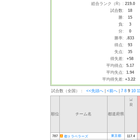
総合ランク（R）:
219.0
試合数:
18
勝:
15
負:
3
分:
0
勝率:
.833
得点:
93
失点:
35
得失差:
+58
平均得点:
5.17
平均失点:
1.94
平均得失差:
+3.22
試合数（全国）：
<<先頭へ
|
<前へ
|
7
8
9
10
1
R
順位
チーム名
都道府県
東京都
787
117.4
都トラベラーズ