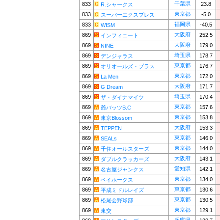
千葉県
833
23.8
R.シャークス
東京都
833
-5.0
スーパーエクスプレス
福岡県
833
-40.5
WISM
大阪府
869
252.5
インフィニート
大阪府
869
179.0
NINE
埼玉県
869
178.7
デンジャラス
東京都
869
176.7
オリオールズ・プラス
東京都
869
172.0
La Men
大阪府
869
171.7
G Dream
埼玉県
869
170.4
ザ・ダイナマイツ
東京都
869
157.6
爺バッツB.C
東京都
869
153.8
東京Blossom
大阪府
869
153.3
TEPPEN
東京都
869
146.0
SEALs
東京都
869
144.0
千住オールスターズ
大阪府
869
143.1
ダブルクラッカーズ
愛知県
869
142.1
名古屋ジャンクス
東京都
869
134.0
ベイホークス
東京都
869
130.6
平成ミドルレイズ
東京都
869
130.5
松尾会野球部
東京都
869
129.1
東交