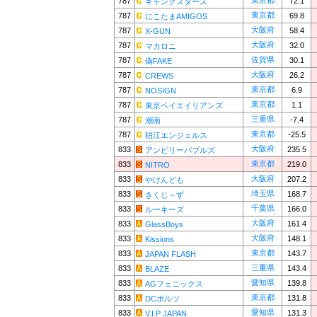
東京都
787
72.1
ギャングスターズ
東京都
787
69.8
にこたまAMIGOS
大阪府
787
58.4
X-GUN
大阪府
787
32.0
マカロニ
佐賀県
787
30.1
偽FAKE
大阪府
787
26.2
CREWS
東京都
787
6.9
NOSIGN
東京都
787
1.1
東京ベイエイリアンズ
三重県
787
-7.4
潮南
東京都
787
-25.5
狛江エンジェルス
大阪府
833
235.5
アンビリーバブルズ
東京都
833
219.0
NITRO
大阪府
833
207.2
やけんども
埼玉県
833
168.7
きくじ～ず
千葉県
833
166.0
ルーキーズ
大阪府
833
161.4
GlassBoys
大阪府
833
148.1
Kissions
東京都
833
143.7
JAPAN FLASH
三重県
833
143.4
BLAZE
愛知県
833
139.8
AGフェニックス
東京都
833
131.8
DCボルツ
愛知県
833
131.3
V.I.P JAPAN