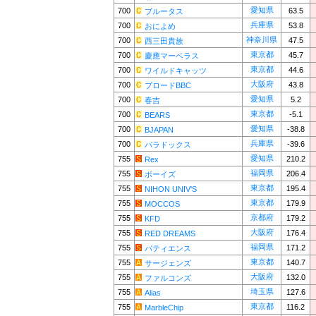
愛知県
700
63.5
ブルータス
兵庫県
700
53.8
おによめ
神奈川県
700
47.5
西三田貴族
東京都
700
45.7
慶應マーベラス
東京都
700
44.6
ワイルドキャッツ
大阪府
700
43.8
ブロードBBC
愛知県
700
5.2
春吉
東京都
700
-5.1
BEARS
愛知県
700
-38.8
BJAPAN
兵庫県
700
-39.6
パラドックス
愛知県
755
210.2
Rex
福岡県
755
206.4
ボーイズ
東京都
755
195.4
NIHON UNIV'S
東京都
755
179.9
MOCCOS
京都府
755
179.2
KFD
大阪府
755
176.4
RED DREAMS
福岡県
755
171.2
パティエンス
東京都
755
140.7
サージェンズ
大阪府
755
132.0
ファルコンズ
埼玉県
755
127.6
Alias
東京都
755
116.2
MarbleChip