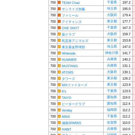
千葉県
700
197.2
TEAM Chad
埼玉県
700
195.0
サンライズ加藤
大阪府
700
179.4
ファミール
東京都
700
177.7
アイチャンズ
千葉県
700
167.3
ONE SHOT
大阪府
700
159.7
葵クラブ
東京都
700
153.8
民芸座アニマルズ
埼玉県
700
147.0
東京基金野球部
神奈川県
700
141.7
Whitetails
兵庫県
700
140.2
HUMMER
兵庫県
700
131.1
MUSTANG
大阪府
700
130.1
ATOMS
東京都
700
126.2
タワーズ
東京都
700
123.9
MIXファイターズ
千葉県
700
123.5
K's
愛知県
700
119.0
TAIYO
愛知県
700
112.4
ピータークラブ
福岡県
700
112.2
Ventlay
千葉県
700
112.2
MINS
佐賀県
700
110.0
城南SPARKS
兵庫県
700
110.0
HABIT