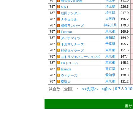
埼玉県
787
232.0
智栄美v天使達
埼玉県
787
226.5
S.N.F
埼玉県
787
217.0
成田デンタル
大阪府
787
196.2
ナチュラル
神奈川県
787
179.3
相模ランバーズ
東京都
787
169.9
Febrise
愛知県
787
164.9
ダイナマイツ
千葉県
787
155.7
千葉マリナーズ
東京都
787
151.5
杉並タイヤーズ
東京都
787
147.4
ユトリジェネレーションズ
東京都
787
145.1
EXドリーム
東京都
787
137.9
Islands
愛知県
787
130.0
ウィナーズ
東京都
787
121.2
塁盗人
試合数（全国）：
<<先頭へ
|
<前へ
|
6
7
8
9
10
当サ