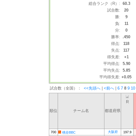
総合ランク（R）:
60.3
試合数:
20
勝:
9
負:
11
分:
0
勝率:
.450
得点:
118
失点:
117
得失差:
+1
平均得点:
5.90
平均失点:
5.85
平均得失差:
+0.05
試合数（全国）：
<<先頭へ
|
<前へ
|
6
7
8
9
10
R
順位
チーム名
都道府県
大阪府
700
197.9
桃谷BBC