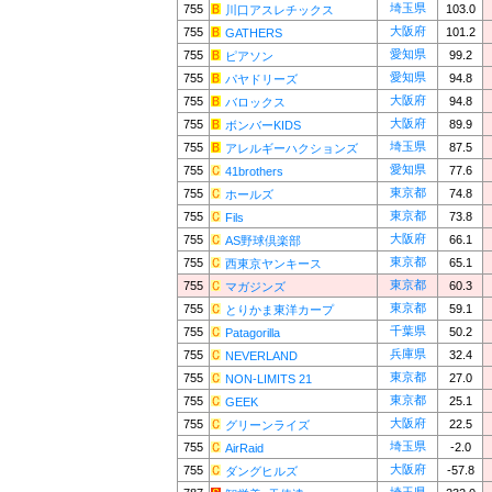
埼玉県
755
103.0
川口アスレチックス
大阪府
755
101.2
GATHERS
愛知県
755
99.2
ピアソン
愛知県
755
94.8
パヤドリーズ
大阪府
755
94.8
バロックス
大阪府
755
89.9
ボンバーKIDS
埼玉県
755
87.5
アレルギーハクションズ
愛知県
755
77.6
41brothers
東京都
755
74.8
ホールズ
東京都
755
73.8
Fils
大阪府
755
66.1
AS野球倶楽部
東京都
755
65.1
西東京ヤンキース
東京都
755
60.3
マガジンズ
東京都
755
59.1
とりかま東洋カープ
千葉県
755
50.2
Patagorilla
兵庫県
755
32.4
NEVERLAND
東京都
755
27.0
NON-LIMITS 21
東京都
755
25.1
GEEK
大阪府
755
22.5
グリーンライズ
埼玉県
755
-2.0
AirRaid
大阪府
755
-57.8
ダングヒルズ