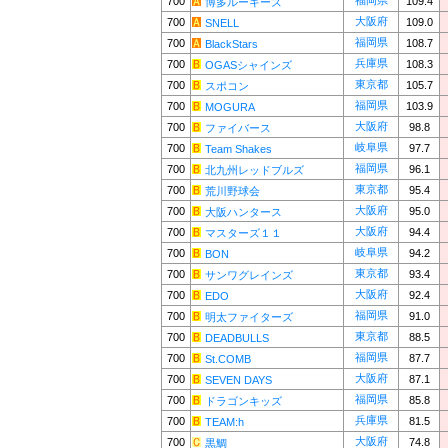
福岡県
700
109.4
博多ルーキーズ
大阪府
700
109.0
SNELL
福岡県
700
108.7
BlackStars
兵庫県
700
108.3
OGASシャインズ
東京都
700
105.7
スポコン
福岡県
700
103.9
MOGURA
大阪府
700
98.8
ファイバース
岐阜県
700
97.7
Team Shakes
福岡県
700
96.1
北九州レッドブルズ
東京都
700
95.4
荒川野球会
大阪府
700
95.0
大阪ハンタース
大阪府
700
94.4
マスターズ１１
岐阜県
700
94.2
BON
東京都
700
93.4
サンワグレインズ
大阪府
700
92.4
EDO
福岡県
700
91.0
明太ファイターズ
東京都
700
88.5
DEADBULLS
福岡県
700
87.7
St.COMB
大阪府
700
87.1
SEVEN DAYS
福岡県
700
85.8
ドラゴンキッズ
兵庫県
700
81.5
TEAM:h
大阪府
700
74.8
黒鯛