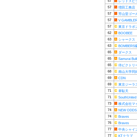
57
レッドスピ
57
増田工務店
57
芳山堂ゴー
57
V GAMBLE
57
東京ドラポ
62
BOOBEE
63
シャークス
63
BOMBER
65
ダークス
65
Samurai Bul
65
侍ビクトリ
68
南山大学同
69
CDN
69
東京ジーラ
71
韋駄天
71
SouthUnited
73
株式会社マ
74
NEW ODDS
74
Braves
76
Braves
77
中央シャイ
77
KTクラブ