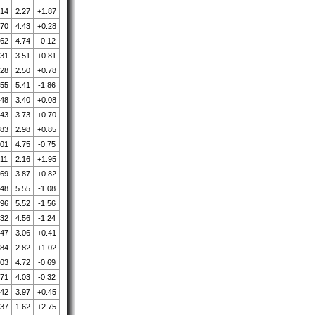
.14
2.27
+1.87
.70
4.43
+0.28
.62
4.74
-0.12
.31
3.51
+0.81
.28
2.50
+0.78
.55
5.41
-1.86
.48
3.40
+0.08
.43
3.73
+0.70
.83
2.98
+0.85
.01
4.75
-0.75
.11
2.16
+1.95
.69
3.87
+0.82
.48
5.55
-1.08
.96
5.52
-1.56
.32
4.56
-1.24
.47
3.06
+0.41
.84
2.82
+1.02
.03
4.72
-0.69
.71
4.03
-0.32
.42
3.97
+0.45
.37
1.62
+2.75