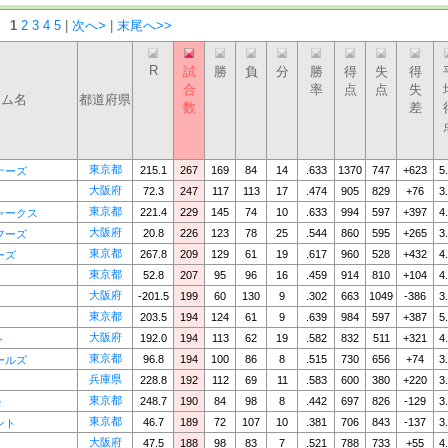
：
1
2
3
4
5
|
次へ>
|
末尾へ>>
R
試
勝
負
分
勝
得
失
得
合
率
点
点
失
ーム名
都道府県
数
差
東京都
215.1
267
169
84
14
.633
1370
747
+623
5
ナーズ
大阪府
72.3
247
117
113
17
.474
905
829
+76
3
東京都
221.4
229
145
74
10
.633
994
597
+397
4
ャークス
大阪府
20.8
226
123
78
25
.544
860
595
+265
3
フーズ
東京都
267.8
209
129
61
19
.617
960
528
+432
4
ーズ
東京都
52.8
207
95
96
16
.459
914
810
+104
4
大阪府
-201.5
199
60
130
9
.302
663
1049
-386
3
東京都
203.5
194
124
61
9
.639
984
597
+387
5
大阪府
192.0
194
113
62
19
.582
832
511
+321
4
ト
東京都
96.8
194
100
86
8
.515
730
656
+74
3
ールズ
兵庫県
228.8
192
112
69
11
.583
600
380
+220
3
東京都
248.7
190
84
98
8
.442
697
826
-129
3
e
東京都
46.7
189
72
107
10
.381
706
843
-137
3
ント
大阪府
47.5
188
98
83
7
.521
788
733
+55
4