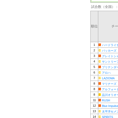
試合数（全国）
順位
チ
1
ハードライ
2
バッカーズ
3
グレイトシ
4
サントリー
5
プリテンダ
6
アロハ
7
LAZIOMA
8
マリナーズ
8
アルフォー
8
品川オリオ
11
RUSH
12
Blue Impuls
13
太平洋セメ
14
SPIRITS