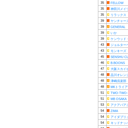
35
FELLOW
35
神田川メイ
35
リラックス
39
ヤンチャー
39
GENERAL
39
いか
39
ケンウッド
43
ジョルター
43
モンキーズ
45
SENSHU C
46
B.BOONS
47
大阪スカイ
48
品川オレン
48
津嶋倶楽部
48
MKトライ
51
TWO-TWO-
51
MB OSAKA
53
アクアパア
54
ZIMA
54
アイダブリ
54
キッドナッ