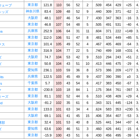
東京都
121.8
110
56
52
2
.509
454
429
+25
4
ウェーブ
神奈川県
83.4
109
48
52
9
.440
309
371
-62
2
レッズ
大阪府
48.1
107
46
54
7
.430
347
363
-16
3
東京都
46.8
107
54
48
5
.505
491
531
-40
4
兵庫県
252.9
106
64
31
11
.604
371
222
+149
3
ea
東京都
112.0
106
51
47
8
.481
534
449
+85
5
東京都
101.4
105
49
52
4
.467
405
469
-64
3
クス
東京都
316.9
104
77
22
5
.740
499
168
+331
4
大阪府
74.7
104
53
42
9
.510
294
243
+51
2
ズ
東京都
50.8
104
43
51
10
.413
446
475
-29
4
ズ
愛知県
236.1
103
59
36
8
.573
386
209
+177
3
兵庫県
122.5
103
45
49
9
.437
390
390
±0
3
its
千葉県
5.7
103
43
54
6
.417
383
450
-67
3
rs
東京都
-230.8
103
18
84
1
.175
364
761
-397
3
ク
東京都
81.1
102
52
44
6
.510
438
409
+29
4
ィーズ
大阪府
-81.2
102
35
61
6
.343
321
445
-124
3
ed
東京都
133.0
101
63
34
4
.624
583
353
+230
5
大阪府
69.1
101
41
45
15
.406
354
407
-53
3
東京都
32.4
101
53
40
8
.525
441
344
+97
4
球部
愛知県
63.6
100
46
51
3
.460
426
441
-15
4
ズ
東京都
-15.9
100
43
51
6
.430
456
495
-39
4