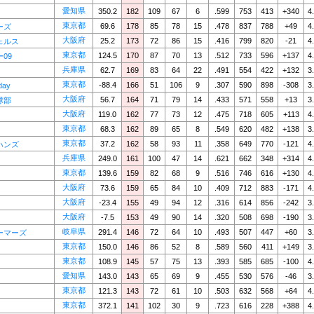
愛知県
350.2
182
109
67
6
.599
753
413
+340
4
東京都
69.6
178
85
78
15
.478
837
788
+49
4
ーズ
大阪府
25.2
173
72
86
15
.416
799
820
-21
4
ェルス
東京都
124.5
170
87
70
13
.512
733
596
+137
4
09
兵庫県
62.7
169
83
64
22
.491
554
422
+132
3
東京都
-88.4
166
51
106
9
.307
590
898
-308
3
day
大阪府
56.7
164
71
79
14
.433
571
558
+13
3
球部
大阪府
119.0
162
77
73
12
.475
718
605
+113
4
東京都
68.3
162
89
65
8
.549
620
482
+138
3
東京都
37.2
162
58
93
11
.358
649
770
-121
4
ハンズ
兵庫県
249.0
161
100
47
14
.621
662
348
+314
4
東京都
139.6
159
82
68
9
.516
746
616
+130
4
大阪府
73.6
159
65
84
10
.409
712
883
-171
4
大阪府
-23.4
155
49
94
12
.316
614
856
-242
3
大阪府
-7.5
153
49
90
14
.320
508
698
-190
3
岐阜県
291.4
146
72
64
10
.493
507
447
+60
3
ーマーズ
東京都
150.0
146
86
52
8
.589
560
411
+149
3
東京都
108.9
145
57
75
13
.393
585
685
-100
4
愛知県
143.0
143
65
69
9
.455
530
576
-46
3
東京都
121.3
143
72
61
10
.503
632
568
+64
4
東京都
372.1
141
102
30
9
.723
616
228
+388
4