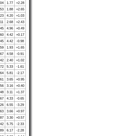
.04
1.77
+2.28
.53
1.88
+2.65
.23
4.20
+1.03
.11
2.68
+2.43
.45
4.96
+0.49
.60
4.42
+0.17
.45
4.42
-0.98
.59
1.93
+1.65
.67
4.58
-0.91
.42
2.40
+1.02
.72
5.33
-1.61
.64
5.81
-2.17
.61
3.65
+0.95
.56
3.16
+0.40
.48
3.11
+1.37
.67
4.33
-0.65
.26
6.55
-3.29
.63
3.66
+0.97
.87
3.30
+0.57
.42
5.75
-2.33
.89
6.17
-2.28