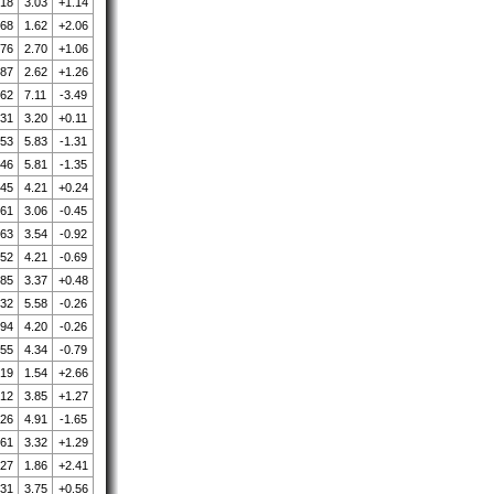
.18
3.03
+1.14
.68
1.62
+2.06
.76
2.70
+1.06
.87
2.62
+1.26
.62
7.11
-3.49
.31
3.20
+0.11
.53
5.83
-1.31
.46
5.81
-1.35
.45
4.21
+0.24
.61
3.06
-0.45
.63
3.54
-0.92
.52
4.21
-0.69
.85
3.37
+0.48
.32
5.58
-0.26
.94
4.20
-0.26
.55
4.34
-0.79
.19
1.54
+2.66
.12
3.85
+1.27
.26
4.91
-1.65
.61
3.32
+1.29
.27
1.86
+2.41
.31
3.75
+0.56