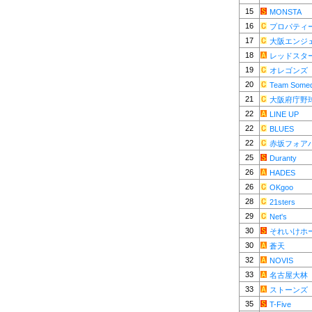
15
MONSTA
16
プロパティ
17
大阪エンジ
18
レッドスター
19
オレゴンズ
20
Team Some
21
大阪府庁野
22
LINE UP
22
BLUES
22
赤坂フォア
25
Duranty
26
HADES
26
OKgoo
28
21sters
29
Net's
30
それいけホ
30
蒼天
32
NOVIS
33
名古屋大林
33
ストーンズ
35
T-Five