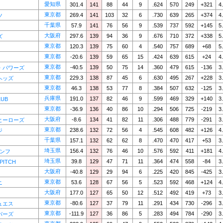
愛知県
301.4
141
88
44
9
.624
570
249
+321
4
東京都
269.4
141
103
32
6
.730
639
265
+374
4
ツ
千葉県
57.9
141
76
56
9
.539
737
592
+145
5
大阪府
297.6
139
94
36
9
.676
710
372
+338
5
ズ
東京都
120.3
139
75
60
4
.540
757
689
+68
5
東京都
-20.6
139
59
65
15
.424
639
615
+24
4
東京都
-40.5
139
50
75
14
.360
479
615
-136
3
・パワーズ
東京都
229.3
138
87
45
6
.630
495
267
+228
3
ヘッズ
東京都
46.3
138
53
77
8
.384
507
632
-125
3
兵庫県
191.0
137
82
46
9
.599
469
329
+140
3
LUB
東京都
-36.9
136
40
86
10
.294
506
725
-219
3
大阪府
-8.6
134
41
82
11
.306
488
779
-291
3
ヒーローズ
東京都
238.6
132
72
56
4
.545
608
482
+126
4
ジ
千葉県
157.1
132
62
62
8
.470
470
417
+53
3
埼玉県
156.4
132
76
46
10
.576
592
411
+181
4
アンフ
埼玉県
39.8
129
47
71
11
.364
474
558
-84
3
PITCH
大阪府
-40.8
129
29
94
6
.225
420
845
-425
3
東京都
53.6
128
67
56
5
.523
592
468
+124
4
ニ
大阪府
177.0
127
65
50
12
.512
492
419
+73
3
東京都
-80.6
127
37
79
11
.291
434
730
-296
3
ュエス
東京都
-111.9
127
36
86
5
.283
494
784
-290
3
パーズ