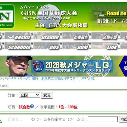
26秋メジャーLG（リーグ）優待・新規共に出場受付中です！（8/17〆切）
8/05
対象：
項目：
試合数
／
表示範囲：
1位
－
100位
指定なし
チームを指定する（チームID：
ム