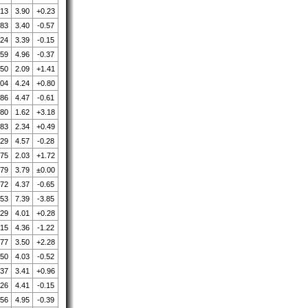
.13
3.90
+0.23
.83
3.40
-0.57
.24
3.39
-0.15
.59
4.96
-0.37
.50
2.09
+1.41
.04
4.24
+0.80
.86
4.47
-0.61
.80
1.62
+3.18
.83
2.34
+0.49
.29
4.57
-0.28
.75
2.03
+1.72
.79
3.79
±0.00
.72
4.37
-0.65
.53
7.39
-3.85
.29
4.01
+0.28
.15
4.36
-1.22
.77
3.50
+2.28
.50
4.03
-0.52
.37
3.41
+0.96
.26
4.41
-0.15
.56
4.95
-0.39