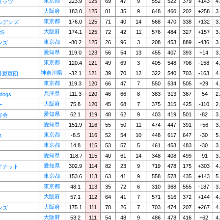
東京都
223.9
125
69
47
9
.552
522
379
+143
4
リッツ
大阪府
183.0
125
81
35
9
.648
460
202
+258
3
東京都
176.0
125
71
40
14
.568
470
338
+132
3
ルデンズ
大阪府
174.1
125
72
42
11
.576
484
327
+157
3
RS
東京都
-80.2
125
26
96
3
.208
453
889
-436
3
ンズ
愛知県
119.0
123
56
54
13
.455
407
393
+14
3
東京都
120.4
121
49
69
3
.405
548
706
-158
4
神奈川県
-32.1
121
39
70
12
.322
540
703
-163
4
S爆裂軍団
東京都
119.3
120
66
47
7
.550
534
505
+29
4
兵庫県
111.3
120
46
66
8
.383
313
367
-54
2
ldogs
大阪府
75.8
120
45
68
7
.375
315
425
-110
2
ー
愛知県
62.1
119
48
62
9
.403
419
501
-82
3
好会
愛知県
151.9
116
55
50
11
.474
447
391
+56
3
東京都
-8.5
116
52
54
10
.448
617
647
-30
5
ス
東京都
14.8
115
53
57
5
.461
453
483
-30
3
愛知県
-118.7
115
40
61
14
.348
408
499
-91
3
愛知県
302.9
114
82
23
9
.719
478
175
+303
4
イナット
東京都
153.6
113
63
41
9
.558
578
435
+143
5
東京都
48.1
113
35
72
6
.310
368
555
-187
3
大阪府
57.1
112
64
41
7
.571
516
372
+144
4
大阪府
175.1
111
78
26
7
.703
474
207
+267
4
ンズ
大阪府
53.2
111
54
48
9
.486
478
416
+62
4