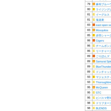
79
麻布ブルー
80
ライジング
81
イーグルス
81
鬼道衆
83
east open s
83
Mosquitos
85
赤羽シャー
86
Gigers
86
チームボン
86
リーチャー
89
ごりぽんズ
89
Samurai Spir
89
BlueThunde
89
ドンチャッ
93
マジェステ
93
Thoroughbr
95
McQueen
95
STC
95
ビバスマ野
98
ドリフター
98
BLENDS