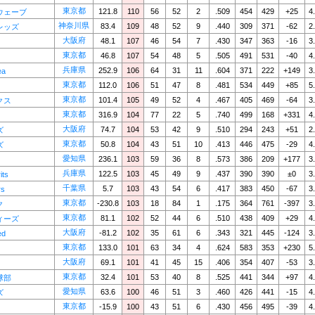
東京都
121.8
110
56
52
2
.509
454
429
+25
4
ウェーブ
神奈川県
83.4
109
48
52
9
.440
309
371
-62
2
レッズ
大阪府
48.1
107
46
54
7
.430
347
363
-16
3
東京都
46.8
107
54
48
5
.505
491
531
-40
4
兵庫県
252.9
106
64
31
11
.604
371
222
+149
3
ea
東京都
112.0
106
51
47
8
.481
534
449
+85
5
東京都
101.4
105
49
52
4
.467
405
469
-64
3
クス
東京都
316.9
104
77
22
5
.740
499
168
+331
4
大阪府
74.7
104
53
42
9
.510
294
243
+51
2
ズ
東京都
50.8
104
43
51
10
.413
446
475
-29
4
ズ
愛知県
236.1
103
59
36
8
.573
386
209
+177
3
兵庫県
122.5
103
45
49
9
.437
390
390
±0
3
its
千葉県
5.7
103
43
54
6
.417
383
450
-67
3
rs
東京都
-230.8
103
18
84
1
.175
364
761
-397
3
ク
東京都
81.1
102
52
44
6
.510
438
409
+29
4
ィーズ
大阪府
-81.2
102
35
61
6
.343
321
445
-124
3
ed
東京都
133.0
101
63
34
4
.624
583
353
+230
5
大阪府
69.1
101
41
45
15
.406
354
407
-53
3
東京都
32.4
101
53
40
8
.525
441
344
+97
4
球部
愛知県
63.6
100
46
51
3
.460
426
441
-15
4
ズ
東京都
-15.9
100
43
51
6
.430
456
495
-39
4