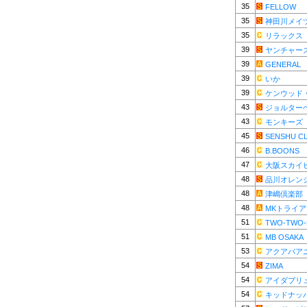
35
FELLOW
35
神田川メイ
35
リラックス
39
ヤンチャー
39
GENERAL
39
いか
39
ケンウッド
43
ジョルター
43
モンキーズ
45
SENSHU C
46
B.BOONS
47
大阪スカイ
48
品川オレン
48
津嶋倶楽部
48
MKトライ
51
TWO-TWO-
51
MB OSAKA
53
アクアパア
54
ZIMA
54
アイダブリ
54
キッドナッ