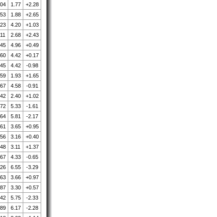
.04
1.77
+2.28
.53
1.88
+2.65
.23
4.20
+1.03
.11
2.68
+2.43
.45
4.96
+0.49
.60
4.42
+0.17
.45
4.42
-0.98
.59
1.93
+1.65
.67
4.58
-0.91
.42
2.40
+1.02
.72
5.33
-1.61
.64
5.81
-2.17
.61
3.65
+0.95
.56
3.16
+0.40
.48
3.11
+1.37
.67
4.33
-0.65
.26
6.55
-3.29
.63
3.66
+0.97
.87
3.30
+0.57
.42
5.75
-2.33
.89
6.17
-2.28