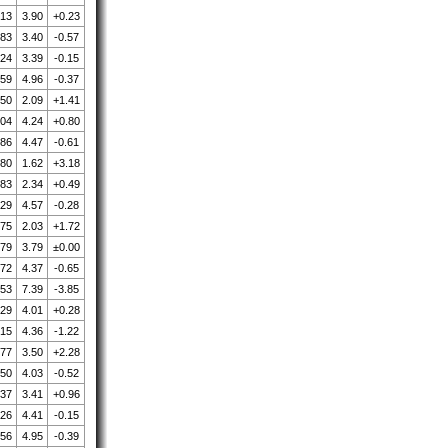
.13
3.90
+0.23
.83
3.40
-0.57
.24
3.39
-0.15
.59
4.96
-0.37
.50
2.09
+1.41
.04
4.24
+0.80
.86
4.47
-0.61
.80
1.62
+3.18
.83
2.34
+0.49
.29
4.57
-0.28
.75
2.03
+1.72
.79
3.79
±0.00
.72
4.37
-0.65
.53
7.39
-3.85
.29
4.01
+0.28
.15
4.36
-1.22
.77
3.50
+2.28
.50
4.03
-0.52
.37
3.41
+0.96
.26
4.41
-0.15
.56
4.95
-0.39