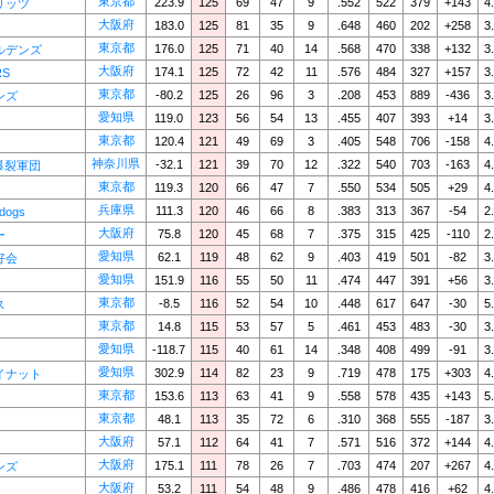
東京都
223.9
125
69
47
9
.552
522
379
+143
4
リッツ
大阪府
183.0
125
81
35
9
.648
460
202
+258
3
東京都
176.0
125
71
40
14
.568
470
338
+132
3
ルデンズ
大阪府
174.1
125
72
42
11
.576
484
327
+157
3
RS
東京都
-80.2
125
26
96
3
.208
453
889
-436
3
ンズ
愛知県
119.0
123
56
54
13
.455
407
393
+14
3
東京都
120.4
121
49
69
3
.405
548
706
-158
4
神奈川県
-32.1
121
39
70
12
.322
540
703
-163
4
S爆裂軍団
東京都
119.3
120
66
47
7
.550
534
505
+29
4
兵庫県
111.3
120
46
66
8
.383
313
367
-54
2
ldogs
大阪府
75.8
120
45
68
7
.375
315
425
-110
2
ー
愛知県
62.1
119
48
62
9
.403
419
501
-82
3
好会
愛知県
151.9
116
55
50
11
.474
447
391
+56
3
東京都
-8.5
116
52
54
10
.448
617
647
-30
5
ス
東京都
14.8
115
53
57
5
.461
453
483
-30
3
愛知県
-118.7
115
40
61
14
.348
408
499
-91
3
愛知県
302.9
114
82
23
9
.719
478
175
+303
4
イナット
東京都
153.6
113
63
41
9
.558
578
435
+143
5
東京都
48.1
113
35
72
6
.310
368
555
-187
3
大阪府
57.1
112
64
41
7
.571
516
372
+144
4
大阪府
175.1
111
78
26
7
.703
474
207
+267
4
ンズ
大阪府
53.2
111
54
48
9
.486
478
416
+62
4