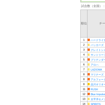
試合数（全国）
順位
チ
1
ハードライ
2
バッカーズ
3
グレイトシ
4
サントリー
5
プリテンダ
6
アロハ
7
LAZIOMA
8
マリナーズ
8
アルフォー
8
品川オリオ
11
RUSH
12
Blue Impuls
13
太平洋セメ
14
SPIRITS