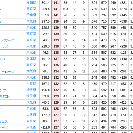
愛知県
301.4
141
88
44
9
.624
570
249
+321
4
東京都
269.4
141
103
32
6
.730
639
265
+374
4
ツ
千葉県
57.9
141
76
56
9
.539
737
592
+145
5
大阪府
297.6
139
94
36
9
.676
710
372
+338
5
ズ
東京都
120.3
139
75
60
4
.540
757
689
+68
5
東京都
-20.6
139
59
65
15
.424
639
615
+24
4
東京都
-40.5
139
50
75
14
.360
479
615
-136
3
・パワーズ
東京都
229.3
138
87
45
6
.630
495
267
+228
3
ヘッズ
東京都
46.3
138
53
77
8
.384
507
632
-125
3
兵庫県
191.0
137
82
46
9
.599
469
329
+140
3
LUB
東京都
-36.9
136
40
86
10
.294
506
725
-219
3
大阪府
-8.6
134
41
82
11
.306
488
779
-291
3
ヒーローズ
東京都
238.6
132
72
56
4
.545
608
482
+126
4
ジ
千葉県
157.1
132
62
62
8
.470
470
417
+53
3
埼玉県
156.4
132
76
46
10
.576
592
411
+181
4
アンフ
埼玉県
39.8
129
47
71
11
.364
474
558
-84
3
PITCH
大阪府
-40.8
129
29
94
6
.225
420
845
-425
3
東京都
53.6
128
67
56
5
.523
592
468
+124
4
ニ
大阪府
177.0
127
65
50
12
.512
492
419
+73
3
東京都
-80.6
127
37
79
11
.291
434
730
-296
3
ュエス
東京都
-111.9
127
36
86
5
.283
494
784
-290
3
パーズ