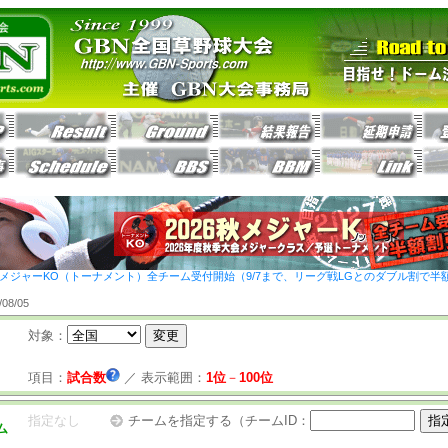
26秋メジャーKO（トーナメント）全チーム受付開始（9/7まで、リーグ戦LGとのダブル割で半
8/05
対象：
項目：
試合数
／
表示範囲：
1位
－
100位
指定なし
チームを指定する（チームID：
ム