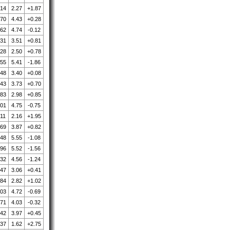
.14
2.27
+1.87
.70
4.43
+0.28
.62
4.74
-0.12
.31
3.51
+0.81
.28
2.50
+0.78
.55
5.41
-1.86
.48
3.40
+0.08
.43
3.73
+0.70
.83
2.98
+0.85
.01
4.75
-0.75
.11
2.16
+1.95
.69
3.87
+0.82
.48
5.55
-1.08
.96
5.52
-1.56
.32
4.56
-1.24
.47
3.06
+0.41
.84
2.82
+1.02
.03
4.72
-0.69
.71
4.03
-0.32
.42
3.97
+0.45
.37
1.62
+2.75