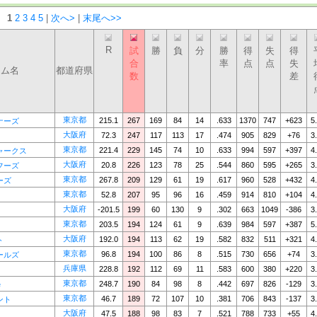
：
1
2
3
4
5
|
次へ>
|
末尾へ>>
R
試
勝
負
分
勝
得
失
得
合
率
点
点
失
ーム名
都道府県
数
差
東京都
215.1
267
169
84
14
.633
1370
747
+623
5
ナーズ
大阪府
72.3
247
117
113
17
.474
905
829
+76
3
東京都
221.4
229
145
74
10
.633
994
597
+397
4
ャークス
大阪府
20.8
226
123
78
25
.544
860
595
+265
3
フーズ
東京都
267.8
209
129
61
19
.617
960
528
+432
4
ーズ
東京都
52.8
207
95
96
16
.459
914
810
+104
4
大阪府
-201.5
199
60
130
9
.302
663
1049
-386
3
東京都
203.5
194
124
61
9
.639
984
597
+387
5
大阪府
192.0
194
113
62
19
.582
832
511
+321
4
ト
東京都
96.8
194
100
86
8
.515
730
656
+74
3
ールズ
兵庫県
228.8
192
112
69
11
.583
600
380
+220
3
東京都
248.7
190
84
98
8
.442
697
826
-129
3
e
東京都
46.7
189
72
107
10
.381
706
843
-137
3
ント
大阪府
47.5
188
98
83
7
.521
788
733
+55
4