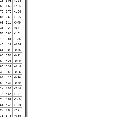
.18
3.03
+1.14
.68
1.62
+2.06
.76
2.70
+1.06
.87
2.62
+1.26
.62
7.11
-3.49
.31
3.20
+0.11
.53
5.83
-1.31
.46
5.81
-1.35
.45
4.21
+0.24
.61
3.06
-0.45
.63
3.54
-0.92
.52
4.21
-0.69
.85
3.37
+0.48
.32
5.58
-0.26
.94
4.20
-0.26
.55
4.34
-0.79
.19
1.54
+2.66
.12
3.85
+1.27
.26
4.91
-1.65
.61
3.32
+1.29
.27
1.86
+2.41
.31
3.75
+0.56