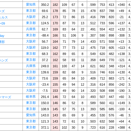
愛知県
350.2
182
109
67
6
.599
753
413
+340
4
東京都
69.6
178
85
78
15
.478
837
788
+49
4
ーズ
大阪府
25.2
173
72
86
15
.416
799
820
-21
4
ェルス
東京都
124.5
170
87
70
13
.512
733
596
+137
4
09
兵庫県
62.7
169
83
64
22
.491
554
422
+132
3
東京都
-88.4
166
51
106
9
.307
590
898
-308
3
day
大阪府
56.7
164
71
79
14
.433
571
558
+13
3
球部
大阪府
119.0
162
77
73
12
.475
718
605
+113
4
東京都
68.3
162
89
65
8
.549
620
482
+138
3
東京都
37.2
162
58
93
11
.358
649
770
-121
4
ハンズ
兵庫県
249.0
161
100
47
14
.621
662
348
+314
4
東京都
139.6
159
82
68
9
.516
746
616
+130
4
大阪府
73.6
159
65
84
10
.409
712
883
-171
4
大阪府
-23.4
155
49
94
12
.316
614
856
-242
3
大阪府
-7.5
153
49
90
14
.320
508
698
-190
3
岐阜県
291.4
146
72
64
10
.493
507
447
+60
3
ーマーズ
東京都
150.0
146
86
52
8
.589
560
411
+149
3
東京都
108.9
145
57
75
13
.393
585
685
-100
4
愛知県
143.0
143
65
69
9
.455
530
576
-46
3
東京都
121.3
143
72
61
10
.503
632
568
+64
4
東京都
372.1
141
102
30
9
.723
616
228
+388
4