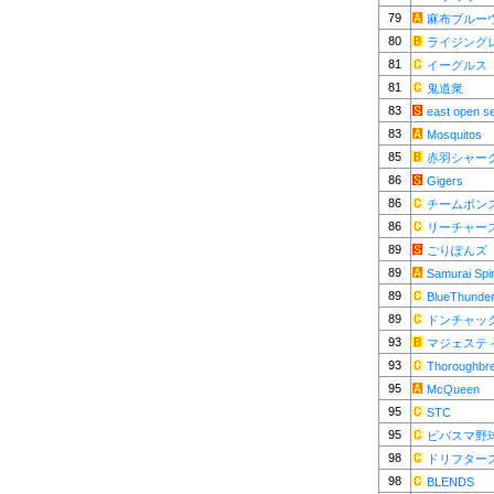
79
麻布ブルー
80
ライジング
81
イーグルス
81
鬼道衆
83
east open s
83
Mosquitos
85
赤羽シャー
86
Gigers
86
チームボン
86
リーチャー
89
ごりぽんズ
89
Samurai Spir
89
BlueThunde
89
ドンチャッ
93
マジェステ
93
Thoroughbr
95
McQueen
95
STC
95
ビバスマ野
98
ドリフター
98
BLENDS