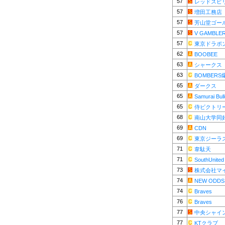
57
レッドスピ
57
増田工務店
57
芳山堂ゴー
57
V GAMBLE
57
東京ドラポ
62
BOOBEE
63
シャークス
63
BOMBER
65
ダークス
65
Samurai Bul
65
侍ビクトリ
68
南山大学同
69
CDN
69
東京ジーラ
71
韋駄天
71
SouthUnited
73
株式会社マ
74
NEW ODDS
74
Braves
76
Braves
77
中央シャイ
77
KTクラブ