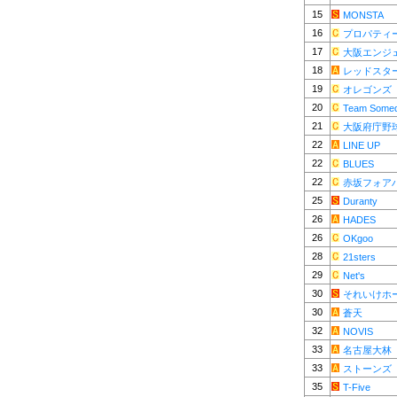
15
MONSTA
16
プロパティ
17
大阪エンジ
18
レッドスター
19
オレゴンズ
20
Team Some
21
大阪府庁野
22
LINE UP
22
BLUES
22
赤坂フォア
25
Duranty
26
HADES
26
OKgoo
28
21sters
29
Net's
30
それいけホ
30
蒼天
32
NOVIS
33
名古屋大林
33
ストーンズ
35
T-Five