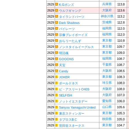
兵庫県
2629
113.8
K.Gポンズ
大阪府
2629
113.6
ウルフギャング
神奈川県
2629
113.2
タイランドバーツ
茨城県
2629
112.8
Dark Shadows
福岡県
2629
112.0
パイレーツ
福岡県
2629
112.0
宗像プレイボーイズ
東京都
2629
110.8
おらうーたんず
東京都
2629
109.7
ノンスタイルイーグルス
東京都
2629
109.0
明治魂
福岡県
2629
108.7
GOOONS
千葉県
2629
108.7
天宝
大阪府
2629
108.6
Candy
東京都
2629
108.3
JOKER
埼玉県
2629
108.0
ボールドネス
大阪府
2629
108.0
ビ・アスリートO40S
大阪府
2629
107.0
SELFISH
愛知県
2629
106.0
ノットイエスタデー
山口県
2629
105.6
Sanyou Yamaguchi United
東京都
2629
105.3
東京スティンガー
秋田県
2629
105.0
タブロスB.C
東京都
2629
104.7
世田谷スネークス