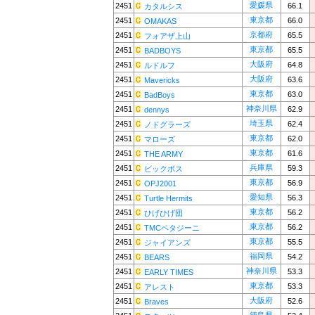
愛媛県
2451
66.1
カタルシス
東京都
2451
66.0
OMAKAS
京都府
2451
65.5
フォアザ上山
東京都
2451
65.5
BADBOYS
大阪府
2451
64.8
ルドルフ
大阪府
2451
63.6
Mavericks
東京都
2451
63.0
BadBoys
神奈川県
2451
62.9
dennys
埼玉県
2451
62.4
ノドグラーズ
東京都
2451
62.0
マローズ
東京都
2451
61.6
THE ARMY
兵庫県
2451
59.3
ビックボス
東京都
2451
56.9
OPJ2001
愛知県
2451
56.3
Turtle Hermits
東京都
2451
56.2
ひげひげ団
東京都
2451
56.2
TMCペタジーニ
東京都
2451
55.5
ジャイアンズ
福岡県
2451
54.2
BEARS
神奈川県
2451
53.3
EARLY TIMES
東京都
2451
53.3
アレスト
大阪府
2451
52.6
Braves