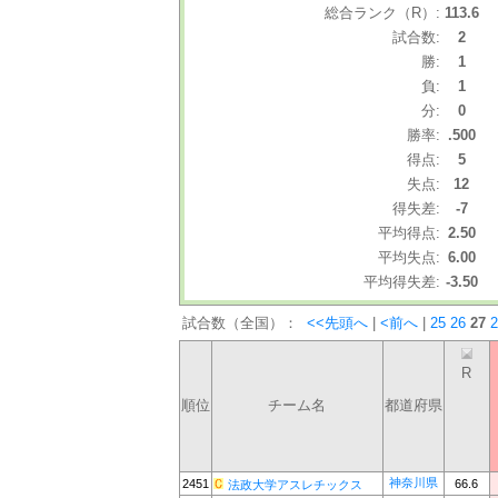
総合ランク（R）:
113.6
試合数:
2
勝:
1
負:
1
分:
0
勝率:
.500
得点:
5
失点:
12
得失差:
-7
平均得点:
2.50
平均失点:
6.00
平均得失差:
-3.50
試合数（全国）：
<<先頭へ
|
<前へ
|
25
26
27
2
R
順位
チーム名
都道府県
神奈川県
2451
66.6
法政大学アスレチックス