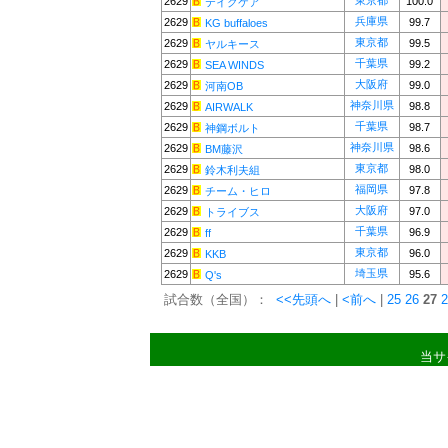
東京都
2629
100.0
テイクケア
兵庫県
2629
99.7
KG buffaloes
東京都
2629
99.5
ヤルキース
千葉県
2629
99.2
SEA WINDS
大阪府
2629
99.0
河南OB
神奈川県
2629
98.8
AIRWALK
千葉県
2629
98.7
神鋼ボルト
神奈川県
2629
98.6
BM藤沢
東京都
2629
98.0
鈴木利夫組
福岡県
2629
97.8
チーム・ヒロ
大阪府
2629
97.0
トライブス
千葉県
2629
96.9
ff
東京都
2629
96.0
KKB
埼玉県
2629
95.6
Q's
試合数（全国）：
<<先頭へ
|
<前へ
|
25
26
27
2
当サ