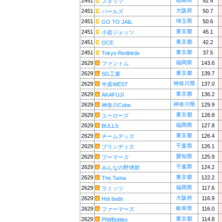
徳島県
2451
52.4
スタッツ
大阪府
2451
50.7
パールズ
埼玉県
2451
50.6
GO TO JAIL
東京都
2451
45.1
小岩ジェッツ
東京都
2451
42.2
OCE
東京都
2451
37.5
Tokyo Redbirds
福岡県
2629
143.6
ファントム
東京都
2629
139.7
SG工業
神奈川県
2629
137.0
中原WEST
東京都
2629
136.2
AKAFUJI
神奈川県
2629
129.9
神奈川Cube
東京都
2629
128.8
ユーローズ
福岡県
2629
127.8
BULLS
東京都
2629
126.4
チームデッズ
千葉県
2629
126.1
ブリンディス
愛知県
2629
125.9
ブーマーズ
千葉県
2629
124.2
みんなの野球部
東京都
2629
122.2
The.Tama
福岡県
2629
117.6
ラミッツ
大阪府
2629
116.9
Hot buds
岐阜県
2629
116.0
ファーマーズ
東京都
2629
114.8
PIWBottles