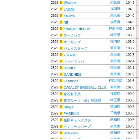
大阪府
2629
104.3
櫻sunnz
福岡県
2629
104.3
JA筑紫
東京都
2629
104.0
KAJIYA
大阪府
2629
104.0
NII
神奈川県
2629
103.8
EBARA FRIENDS
埼玉県
2629
103.3
スータンズ
福岡県
2629
103.2
オニセンズ
東京都
2629
103.2
ジェイスターズ
東京都
2629
102.7
7STARS
東京都
2629
102.4
ドゥビドゥバ
東京都
2629
102.1
BIKKIES
東京都
2629
101.9
GANDHIES
神奈川県
2629
101.6
Jasmines
東京都
2629
101.0
CABALET BASEBALL CLUB
佐賀県
2629
100.9
森石材工業
埼玉県
2629
100.8
東京リース（株）野球部
茨城県
2629
100.6
Rboys
千葉県
2629
100.6
PHOENIX
愛知県
2629
100.6
植田ギャングスタ
東京都
2629
100.3
モンキースパーズ
愛知県
2629
100.2
Red Zone