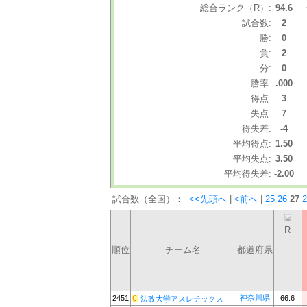
総合ランク（R）:
94.6
試合数:
2
勝:
0
負:
2
分:
0
勝率:
.000
得点:
3
失点:
7
得失差:
-4
平均得点:
1.50
平均失点:
3.50
平均得失差:
-2.00
試合数（全国）：
<<先頭へ
|
<前へ
|
25
26
27
2
R
順位
チーム名
都道府県
神奈川県
2451
66.6
法政大学アスレチックス