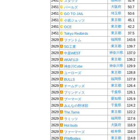
徳島県
2451
52.4
スタッツ
大阪府
2451
50.7
パールズ
埼玉県
2451
50.6
GO TO JAIL
東京都
2451
45.1
小岩ジェッツ
東京都
2451
42.2
OCE
東京都
2451
37.5
Tokyo Redbirds
福岡県
2629
143.6
ファントム
東京都
2629
139.7
SG工業
神奈川県
2629
137.0
中原WEST
東京都
2629
136.2
AKAFUJI
神奈川県
2629
129.9
神奈川Cube
東京都
2629
128.8
ユーローズ
福岡県
2629
127.8
BULLS
東京都
2629
126.4
チームデッズ
千葉県
2629
126.1
ブリンディス
愛知県
2629
125.9
ブーマーズ
千葉県
2629
124.2
みんなの野球部
東京都
2629
122.2
The.Tama
福岡県
2629
117.6
ラミッツ
大阪府
2629
116.9
Hot buds
岐阜県
2629
116.0
ファーマーズ
東京都
2629
114.8
PIWBottles