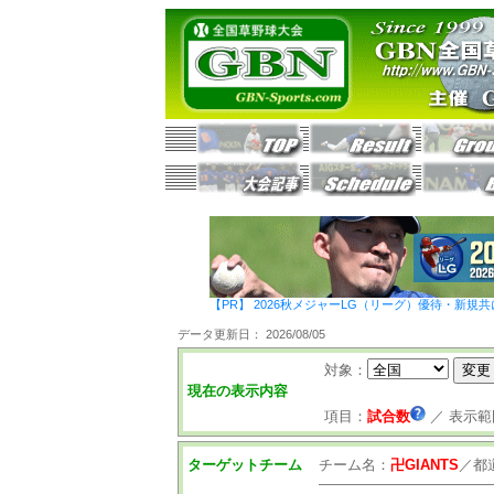
【PR】 2026秋メジャーLG（リーグ）優待・新規共
データ更新日： 2026/08/05
対象：
現在の表示内容
項目：
試合数
／
表示範
ターゲットチーム
チーム名：
卍GIANTS
／
都