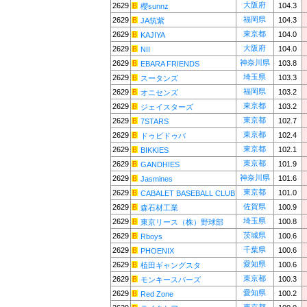
大阪府
2629
104.3
櫻sunnz
福岡県
2629
104.3
JA筑紫
東京都
2629
104.0
KAJIYA
大阪府
2629
104.0
NII
神奈川県
2629
103.8
EBARA FRIENDS
埼玉県
2629
103.3
スータンズ
福岡県
2629
103.2
オニセンズ
東京都
2629
103.2
ジェイスターズ
東京都
2629
102.7
7STARS
東京都
2629
102.4
ドゥビドゥバ
東京都
2629
102.1
BIKKIES
東京都
2629
101.9
GANDHIES
神奈川県
2629
101.6
Jasmines
東京都
2629
101.0
CABALET BASEBALL CLUB
佐賀県
2629
100.9
森石材工業
埼玉県
2629
100.8
東京リース（株）野球部
茨城県
2629
100.6
Rboys
千葉県
2629
100.6
PHOENIX
愛知県
2629
100.6
植田ギャングスタ
東京都
2629
100.3
モンキースパーズ
愛知県
2629
100.2
Red Zone