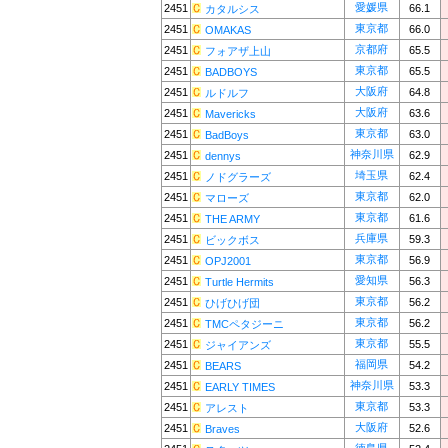
愛媛県
2451
66.1
カタルシス
東京都
2451
66.0
OMAKAS
京都府
2451
65.5
フォアザ上山
東京都
2451
65.5
BADBOYS
大阪府
2451
64.8
ルドルフ
大阪府
2451
63.6
Mavericks
東京都
2451
63.0
BadBoys
神奈川県
2451
62.9
dennys
埼玉県
2451
62.4
ノドグラーズ
東京都
2451
62.0
マローズ
東京都
2451
61.6
THE ARMY
兵庫県
2451
59.3
ビックボス
東京都
2451
56.9
OPJ2001
愛知県
2451
56.3
Turtle Hermits
東京都
2451
56.2
ひげひげ団
東京都
2451
56.2
TMCペタジーニ
東京都
2451
55.5
ジャイアンズ
福岡県
2451
54.2
BEARS
神奈川県
2451
53.3
EARLY TIMES
東京都
2451
53.3
アレスト
大阪府
2451
52.6
Braves