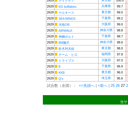
東京都
2629
100.0
テイクケア
兵庫県
2629
99.7
KG buffaloes
東京都
2629
99.5
ヤルキース
千葉県
2629
99.2
SEA WINDS
大阪府
2629
99.0
河南OB
神奈川県
2629
98.8
AIRWALK
千葉県
2629
98.7
神鋼ボルト
神奈川県
2629
98.6
BM藤沢
東京都
2629
98.0
鈴木利夫組
福岡県
2629
97.8
チーム・ヒロ
大阪府
2629
97.0
トライブス
千葉県
2629
96.9
ff
東京都
2629
96.0
KKB
埼玉県
2629
95.6
Q's
試合数（全国）：
<<先頭へ
|
<前へ
|
25
26
27
2
当サ