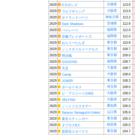
兵庫県
2629
113.8
K.Gポンズ
大阪府
2629
113.6
ウルフギャング
神奈川県
2629
113.2
タイランドバーツ
茨城県
2629
112.8
Dark Shadows
福岡県
2629
112.0
パイレーツ
福岡県
2629
112.0
宗像プレイボーイズ
東京都
2629
110.8
おらうーたんず
東京都
2629
109.7
ノンスタイルイーグルス
東京都
2629
109.0
明治魂
福岡県
2629
108.7
GOOONS
千葉県
2629
108.7
天宝
大阪府
2629
108.6
Candy
東京都
2629
108.3
JOKER
埼玉県
2629
108.0
ボールドネス
大阪府
2629
108.0
ビ・アスリートO40S
大阪府
2629
107.0
SELFISH
愛知県
2629
106.0
ノットイエスタデー
山口県
2629
105.6
Sanyou Yamaguchi United
東京都
2629
105.3
東京スティンガー
秋田県
2629
105.0
タブロスB.C
東京都
2629
104.7
世田谷スネークス