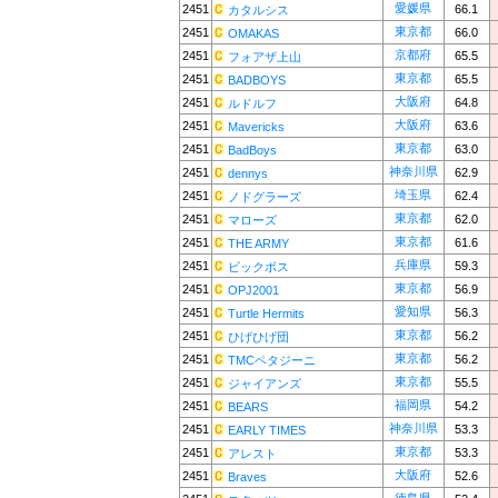
愛媛県
2451
66.1
カタルシス
東京都
2451
66.0
OMAKAS
京都府
2451
65.5
フォアザ上山
東京都
2451
65.5
BADBOYS
大阪府
2451
64.8
ルドルフ
大阪府
2451
63.6
Mavericks
東京都
2451
63.0
BadBoys
神奈川県
2451
62.9
dennys
埼玉県
2451
62.4
ノドグラーズ
東京都
2451
62.0
マローズ
東京都
2451
61.6
THE ARMY
兵庫県
2451
59.3
ビックボス
東京都
2451
56.9
OPJ2001
愛知県
2451
56.3
Turtle Hermits
東京都
2451
56.2
ひげひげ団
東京都
2451
56.2
TMCペタジーニ
東京都
2451
55.5
ジャイアンズ
福岡県
2451
54.2
BEARS
神奈川県
2451
53.3
EARLY TIMES
東京都
2451
53.3
アレスト
大阪府
2451
52.6
Braves