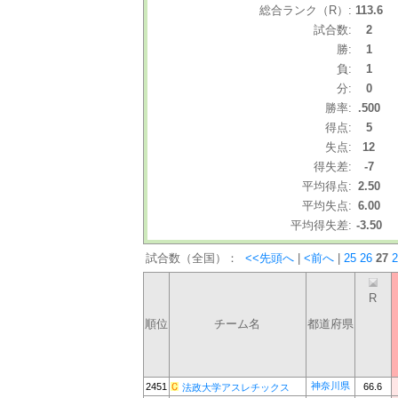
総合ランク（R）:
113.6
試合数:
2
勝:
1
負:
1
分:
0
勝率:
.500
得点:
5
失点:
12
得失差:
-7
平均得点:
2.50
平均失点:
6.00
平均得失差:
-3.50
試合数（全国）：
<<先頭へ
|
<前へ
|
25
26
27
2
R
順位
チーム名
都道府県
神奈川県
2451
66.6
法政大学アスレチックス