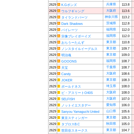
兵庫県
2629
113.8
K.Gポンズ
大阪府
2629
113.6
ウルフギャング
神奈川県
2629
113.2
タイランドバーツ
茨城県
2629
112.8
Dark Shadows
福岡県
2629
112.0
パイレーツ
福岡県
2629
112.0
宗像プレイボーイズ
東京都
2629
110.8
おらうーたんず
東京都
2629
109.7
ノンスタイルイーグルス
東京都
2629
109.0
明治魂
福岡県
2629
108.7
GOOONS
千葉県
2629
108.7
天宝
大阪府
2629
108.6
Candy
東京都
2629
108.3
JOKER
埼玉県
2629
108.0
ボールドネス
大阪府
2629
108.0
ビ・アスリートO40S
大阪府
2629
107.0
SELFISH
愛知県
2629
106.0
ノットイエスタデー
山口県
2629
105.6
Sanyou Yamaguchi United
東京都
2629
105.3
東京スティンガー
秋田県
2629
105.0
タブロスB.C
東京都
2629
104.7
世田谷スネークス