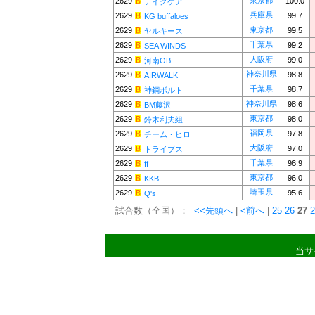
東京都
2629
100.0
テイクケア
兵庫県
2629
99.7
KG buffaloes
東京都
2629
99.5
ヤルキース
千葉県
2629
99.2
SEA WINDS
大阪府
2629
99.0
河南OB
神奈川県
2629
98.8
AIRWALK
千葉県
2629
98.7
神鋼ボルト
神奈川県
2629
98.6
BM藤沢
東京都
2629
98.0
鈴木利夫組
福岡県
2629
97.8
チーム・ヒロ
大阪府
2629
97.0
トライブス
千葉県
2629
96.9
ff
東京都
2629
96.0
KKB
埼玉県
2629
95.6
Q's
試合数（全国）：
<<先頭へ
|
<前へ
|
25
26
27
2
当サ