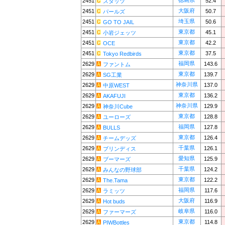
徳島県
2451
52.4
スタッツ
大阪府
2451
50.7
パールズ
埼玉県
2451
50.6
GO TO JAIL
東京都
2451
45.1
小岩ジェッツ
東京都
2451
42.2
OCE
東京都
2451
37.5
Tokyo Redbirds
福岡県
2629
143.6
ファントム
東京都
2629
139.7
SG工業
神奈川県
2629
137.0
中原WEST
東京都
2629
136.2
AKAFUJI
神奈川県
2629
129.9
神奈川Cube
東京都
2629
128.8
ユーローズ
福岡県
2629
127.8
BULLS
東京都
2629
126.4
チームデッズ
千葉県
2629
126.1
ブリンディス
愛知県
2629
125.9
ブーマーズ
千葉県
2629
124.2
みんなの野球部
東京都
2629
122.2
The.Tama
福岡県
2629
117.6
ラミッツ
大阪府
2629
116.9
Hot buds
岐阜県
2629
116.0
ファーマーズ
東京都
2629
114.8
PIWBottles