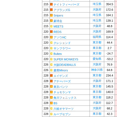
埼玉県
215
354.5
ナイトフィーバーズ
大阪府
215
172.6
アプランズG
埼玉県
215
164.1
Snipers
埼玉県
215
139.1
豪球会
大阪府
215
48.8
MEETS
大阪府
220
169.9
REDS
福岡県
220
114.4
アソウHC
東京都
220
44.4
クレシェンド
東京都
220
2.7
サンフラワー
東京都
220
-24.7
Bullets
愛知県
220
-53.2
SUPER MONKEYS
大阪府
226
76.9
大阪DEADBALLS
神奈川県
226
64.8
慶應Minors
東京都
228
234.4
エイゲンズ
大阪府
228
171.1
アチーバーズ
東京都
228
145.5
東京パンツ
東京都
228
140.0
チョモランマ
東京都
228
118.2
角川フェニックス
大阪府
228
112.7
BS
大阪府
228
68.2
六稜オヤマーツ
東京都
228
42.3
ループセブン