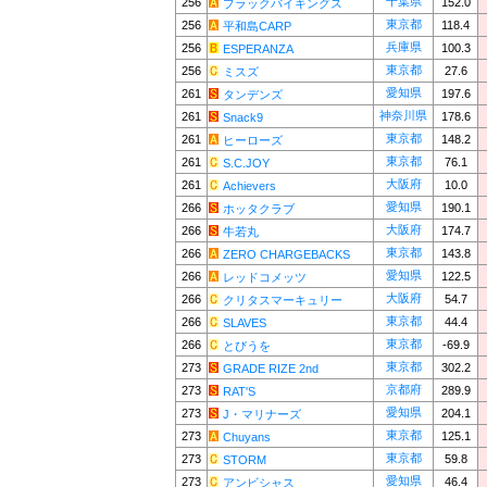
千葉県
256
152.0
ブラックバイキングス
東京都
256
118.4
平和島CARP
兵庫県
256
100.3
ESPERANZA
東京都
256
27.6
ミスズ
愛知県
261
197.6
タンデンズ
神奈川県
261
178.6
Snack9
東京都
261
148.2
ヒーローズ
東京都
261
76.1
S.C.JOY
大阪府
261
10.0
Achievers
愛知県
266
190.1
ホッタクラブ
大阪府
266
174.7
牛若丸
東京都
266
143.8
ZERO CHARGEBACKS
愛知県
266
122.5
レッドコメッツ
大阪府
266
54.7
クリタスマーキュリー
東京都
266
44.4
SLAVES
東京都
266
-69.9
とびうを
東京都
273
302.2
GRADE RIZE 2nd
京都府
273
289.9
RAT'S
愛知県
273
204.1
J・マリナーズ
東京都
273
125.1
Chuyans
東京都
273
59.8
STORM
愛知県
273
46.4
アンビシャス