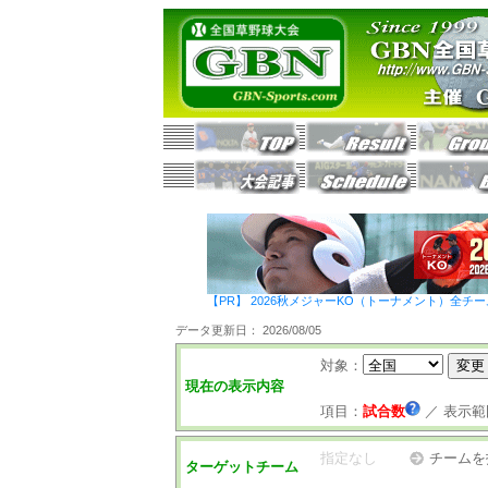
【PR】 2026秋メジャーKO（トーナメント）全チ
データ更新日： 2026/08/05
対象：
現在の表示内容
項目：
試合数
／
表示範
指定なし
チームを
ターゲットチーム