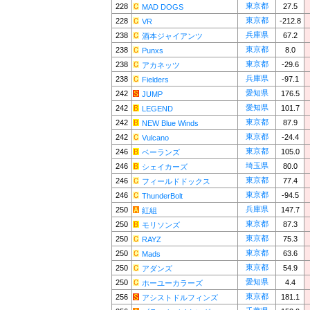
東京都
228
27.5
MAD DOGS
東京都
228
-212.8
VR
兵庫県
238
67.2
酒本ジャイアンツ
東京都
238
8.0
Punxs
東京都
238
-29.6
アカネッツ
兵庫県
238
-97.1
Fielders
愛知県
242
176.5
JUMP
愛知県
242
101.7
LEGEND
東京都
242
87.9
NEW Blue Winds
東京都
242
-24.4
Vulcano
東京都
246
105.0
ベーランズ
埼玉県
246
80.0
シェイカーズ
東京都
246
77.4
フィールドドックス
東京都
246
-94.5
ThunderBolt
兵庫県
250
147.7
紅組
東京都
250
87.3
モリソンズ
東京都
250
75.3
RAYZ
東京都
250
63.6
Mads
東京都
250
54.9
アダンズ
愛知県
250
4.4
ホーユーカラーズ
東京都
256
181.1
アシストドルフィンズ