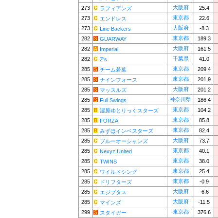
大阪府
273
25.4
ラフィアンズ
東京都
273
22.6
エンドレス
大阪府
273
-8.3
Line Backers
東京都
282
189.3
GUARWAY
大阪府
282
161.5
Imperial
千葉県
282
41.0
Z's
東京都
285
209.4
チーム若葉
東京都
285
201.9
ナインフォース
大阪府
285
201.2
マッスルズ
神奈川県
285
186.4
Full Swings
東京都
285
104.2
湿原ゆとりっくスターズ
東京都
285
85.8
FORZA
東京都
285
82.4
みずほインベスターズ
大阪府
285
73.7
ブルーオーシャンズ
東京都
285
40.1
Nexyz.United
東京都
285
38.0
TWINS
東京都
285
25.4
ワイルドシング
東京都
285
-0.9
ドリフターズ
大阪府
285
-6.6
エジプタス
大阪府
285
-11.5
マインズ
東京都
299
376.6
スタイガー