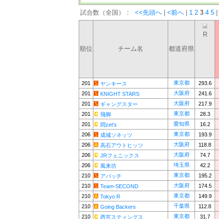
試合数（全国）：
<<先頭へ
|
<前へ
|
1
2
3
4
5
|
R
順位
チーム名
都道府県
東京都
201
293.6
ヤンキース
大阪府
201
241.6
KNIGHT STARS
大阪府
201
217.9
ギャングスター
東京都
201
28.3
飛脚
愛知県
201
16.2
悶zet's
東京都
206
193.9
成城ソネッツ
大阪府
206
118.8
高石アウトヒッツ
大阪府
206
74.7
JRフェニックス
埼玉県
206
42.2
風来坊
東京都
210
195.2
アパッチ
大阪府
210
174.5
Team-SECOND
東京都
210
149.9
Tokyo R
千葉県
210
112.8
Going Backers
東京都
210
31.7
西宮スティングス