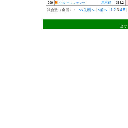
東京都
299
358.2
ZEALエレファンツ
試合数（全国）：
<<先頭へ
|
<前へ
|
1
2
3
4
5
|
当サ