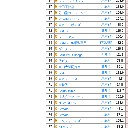
東京都
57
223.9
レッドスピリッツ
大阪府
57
183.0
増田工務店
東京都
57
176.0
芳山堂ゴールデンズ
大阪府
57
174.1
V GAMBLERS
東京都
57
-80.2
東京ドラポンズ
愛知県
62
119.0
BOOBEE
東京都
63
120.4
シャークス
神奈川県
63
-32.1
BOMBERS爆裂軍団
東京都
65
119.3
ダークス
兵庫県
65
111.3
Samurai Bulldogs
大阪府
65
75.8
侍ビクトリー
愛知県
68
62.1
南山大学同好会
愛知県
69
151.9
CDN
東京都
69
-8.5
東京ジーラス
東京都
71
14.8
韋駄天
愛知県
71
-118.7
SouthUnited
愛知県
73
302.9
株式会社マイナット
東京都
74
153.6
NEW ODDS
東京都
74
48.1
Braves
大阪府
76
57.1
Braves
大阪府
77
175.1
中央シャインズ
大阪府
77
53.2
KTクラブ