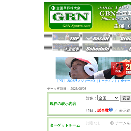
【PR】 2026秋メジャーKO（トーナメント）全チ
データ更新日： 2026/08/05
対象：
現在の表示内容
項目：
試合数
／
表示範
指定なし
チームを
ターゲットチーム