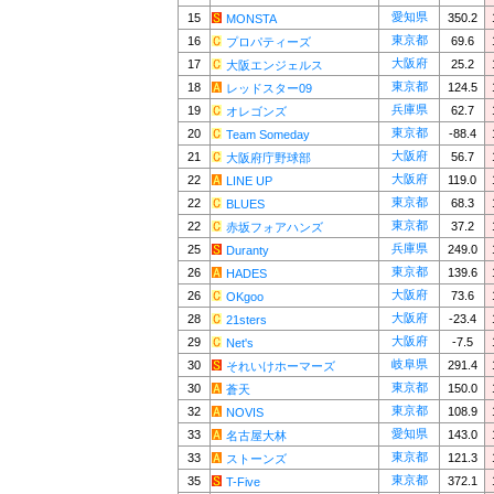
愛知県
15
350.2
MONSTA
東京都
16
69.6
プロパティーズ
大阪府
17
25.2
大阪エンジェルス
東京都
18
124.5
レッドスター09
兵庫県
19
62.7
オレゴンズ
東京都
20
-88.4
Team Someday
大阪府
21
56.7
大阪府庁野球部
大阪府
22
119.0
LINE UP
東京都
22
68.3
BLUES
東京都
22
37.2
赤坂フォアハンズ
兵庫県
25
249.0
Duranty
東京都
26
139.6
HADES
大阪府
26
73.6
OKgoo
大阪府
28
-23.4
21sters
大阪府
29
-7.5
Net's
岐阜県
30
291.4
それいけホーマーズ
東京都
30
150.0
蒼天
東京都
32
108.9
NOVIS
愛知県
33
143.0
名古屋大林
東京都
33
121.3
ストーンズ
東京都
35
372.1
T-Five