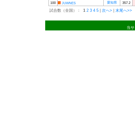
愛知県
100
357.2
JUWNES
試合数（全国）：
1
2
3
4
5
|
次へ>
|
末尾へ>>
当サ