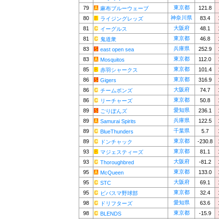
東京都
79
121.8
麻布ブルーウェーブ
神奈川県
80
83.4
ライジングレッズ
大阪府
81
48.1
イーグルス
東京都
81
46.8
鬼道衆
兵庫県
83
252.9
east open sea
東京都
83
112.0
Mosquitos
東京都
85
101.4
赤羽シャークス
東京都
86
316.9
Gigers
大阪府
86
74.7
チームボンズ
東京都
86
50.8
リーチャーズ
愛知県
89
236.1
ごりぽんズ
兵庫県
89
122.5
Samurai Spirits
千葉県
89
5.7
BlueThunders
東京都
89
-230.8
ドンチャック
東京都
93
81.1
マジェスティーズ
大阪府
93
-81.2
Thoroughbred
東京都
95
133.0
McQueen
大阪府
95
69.1
STC
東京都
95
32.4
ビバスマ野球部
愛知県
98
63.6
ドリフターズ
東京都
98
-15.9
BLENDS