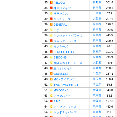
愛知県
35
301.4
FELLOW
東京都
35
269.4
神田川メイツ
千葉県
35
57.9
リラックス
大阪府
39
297.6
ヤンチャーズ
東京都
39
120.3
GENERAL
東京都
39
-20.6
いか
東京都
39
-40.5
ケンウッド・パワーズ
東京都
43
229.3
ジョルターヘッズ
東京都
43
46.3
モンキーズ
兵庫県
45
191.0
SENSHU CLUB
東京都
46
-36.9
B.BOONS
大阪府
47
-8.6
大阪スカイヒーローズ
東京都
48
238.6
品川オレンジ
千葉県
48
157.1
津嶋倶楽部
埼玉県
48
156.4
MKトライアンフ
埼玉県
51
39.8
TWO-TWO-PITCH
大阪府
51
-40.8
MB OSAKA
東京都
53
53.6
アクアパアニ
大阪府
54
177.0
ZIMA
東京都
54
-80.6
アイダブリュエス
東京都
54
-111.9
キッドナッパーズ