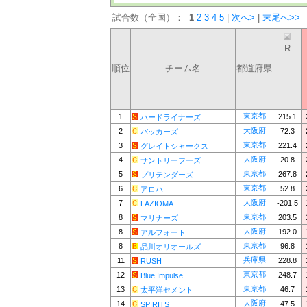
試合数（全国）：
1
2
3
4
5
|
次へ>
|
末尾へ>>
R
順位
チーム名
都道府県
東京都
1
215.1
ハードライナーズ
大阪府
2
72.3
バッカーズ
東京都
3
221.4
グレイトシャークス
大阪府
4
20.8
サントリーフーズ
東京都
5
267.8
プリテンダーズ
東京都
6
52.8
アロハ
大阪府
7
-201.5
LAZIOMA
東京都
8
203.5
マリナーズ
大阪府
8
192.0
アルフォート
東京都
8
96.8
品川オリオールズ
兵庫県
11
228.8
RUSH
東京都
12
248.7
Blue Impulse
東京都
13
46.7
太平洋セメント
大阪府
14
47.5
SPIRITS