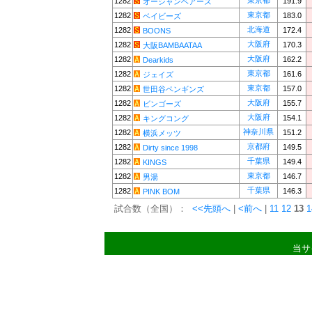
東京都
1282
191.9
オーシャンベアーズ
東京都
1282
183.0
ベイビーズ
北海道
1282
172.4
BOONS
大阪府
1282
170.3
大阪BAMBAATAA
大阪府
1282
162.2
Dearkids
東京都
1282
161.6
ジェイズ
東京都
1282
157.0
世田谷ペンギンズ
大阪府
1282
155.7
ビンゴーズ
大阪府
1282
154.1
キングコング
神奈川県
1282
151.2
横浜メッツ
京都府
1282
149.5
Dirty since 1998
千葉県
1282
149.4
KINGS
東京都
1282
146.7
男湯
千葉県
1282
146.3
PINK BOM
試合数（全国）：
<<先頭へ
|
<前へ
|
11
12
13
1
当サ