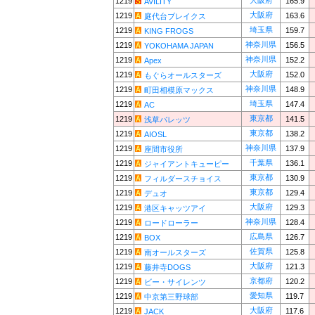
大阪府
1219
165.9
AVILITY
大阪府
1219
163.6
庭代台ブレイクス
埼玉県
1219
159.7
KING FROGS
神奈川県
1219
156.5
YOKOHAMA JAPAN
神奈川県
1219
152.2
Apex
大阪府
1219
152.0
もぐらオールスターズ
神奈川県
1219
148.9
町田相模原マックス
埼玉県
1219
147.4
AC
東京都
1219
141.5
浅草バレッツ
東京都
1219
138.2
AIOSL
神奈川県
1219
137.9
座間市役所
千葉県
1219
136.1
ジャイアントキューピー
東京都
1219
130.9
フィルダースチョイス
東京都
1219
129.4
デュオ
大阪府
1219
129.3
港区キャッツアイ
神奈川県
1219
128.4
ロードローラー
広島県
1219
126.7
BOX
佐賀県
1219
125.8
南オールスターズ
大阪府
1219
121.3
藤井寺DOGS
京都府
1219
120.2
ビー・サイレンツ
愛知県
1219
119.7
中京第三野球部
大阪府
1219
117.6
JACK