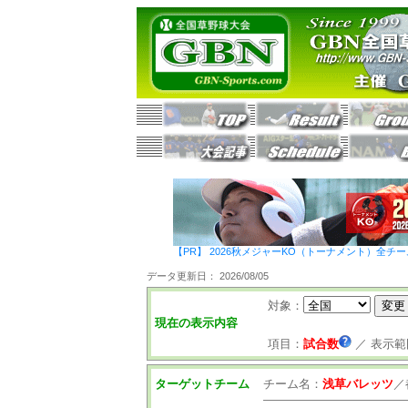
【PR】 2026秋メジャーKO（トーナメント）全チ
データ更新日： 2026/08/05
対象：
現在の表示内容
項目：
試合数
／
表示範
ターゲットチーム
チーム名：
浅草バレッツ
／