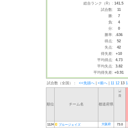
総合ランク（R）:
141.5
試合数:
11
勝:
7
負:
4
分:
0
勝率:
.636
得点:
52
失点:
42
得失差:
+10
平均得点:
4.73
平均失点:
3.82
平均得失差:
+0.91
試合数（全国）：
<<先頭へ
|
<前へ
|
11
12
13
1
R
順位
チーム名
都道府県
大阪府
1124
73.0
ブルージェイズ