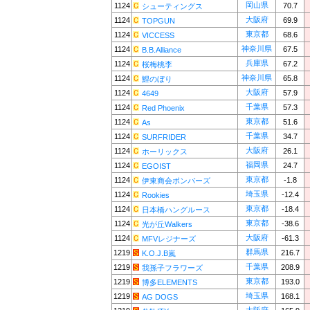
岡山県
1124
70.7
シューティングス
大阪府
1124
69.9
TOPGUN
東京都
1124
68.6
VICCESS
神奈川県
1124
67.5
B.B.Alliance
兵庫県
1124
67.2
桜梅桃李
神奈川県
1124
65.8
鯉のぼり
大阪府
1124
57.9
4649
千葉県
1124
57.3
Red Phoenix
東京都
1124
51.6
As
千葉県
1124
34.7
SURFRIDER
大阪府
1124
26.1
ホーリックス
福岡県
1124
24.7
EGOIST
東京都
1124
-1.8
伊東商会ボンバーズ
埼玉県
1124
-12.4
Rookies
東京都
1124
-18.4
日本橋ハングルース
東京都
1124
-38.6
光が丘Walkers
大阪府
1124
-61.3
MFVレジナーズ
群馬県
1219
216.7
K.O.J.B嵐
千葉県
1219
208.9
我孫子フラワーズ
東京都
1219
193.0
博多ELEMENTS
埼玉県
1219
168.1
AG DOGS