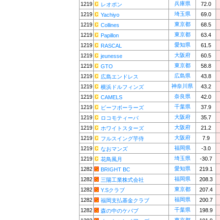
兵庫県
1219
72.0
レオポン
埼玉県
1219
69.0
Yachiyo
東京都
1219
68.5
Collines
東京都
1219
63.4
Papillon
愛知県
1219
61.5
RASCAL
大阪府
1219
60.5
jeunesse
東京都
1219
58.8
GTO
広島県
1219
43.8
広島エンドレス
神奈川県
1219
43.2
横浜ドルフィンズ
奈良県
1219
42.0
CAMELS
千葉県
1219
37.9
ビーフボーラーズ
大阪府
1219
35.7
ロコモティーバ
大阪府
1219
21.2
ホワイトスターズ
大阪府
1219
7.9
フルスイング芋侍
福岡県
1219
-3.0
なおマンズ
埼玉県
1219
-30.7
花鳥風月
愛知県
1282
219.1
BRIGHT BC
福岡県
1282
208.3
三陽工業株式会社
東京都
1282
207.4
Y.Sクラブ
福岡県
1282
200.7
福岡支払基金クラブ
千葉県
1282
198.9
森の中のケバブ