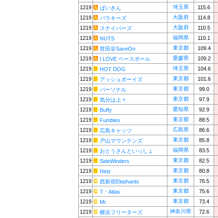
埼玉県
1219
115.6
ばいきん
大阪府
1219
114.8
パラキーズ
大阪府
1219
110.5
スナイパーズ
福岡県
1219
110.1
NUTS
東京都
1219
109.4
世田谷SaveOn
愛媛県
1219
109.2
I LOVE ベースボール
埼玉県
1219
104.6
HOT DOG
東京都
1219
101.6
アッシュボーイズ
東京都
1219
99.0
パーソナル
東京都
1219
97.9
気分は上々
愛知県
1219
92.9
Buffy
東京都
1219
88.5
Fumbles
広島県
1219
86.6
広島キャッツ
東京都
1219
85.8
戸山マウンテンズ
福岡県
1219
83.5
おとうさんといっしょ
東京都
1219
82.5
SideWinders
東京都
1219
80.8
Hetz
東京都
1219
76.5
西新宿Elephants
東京都
1219
75.6
T・Atlas
東京都
1219
73.4
Mr.
神奈川県
1219
72.6
横浜フリーターズ