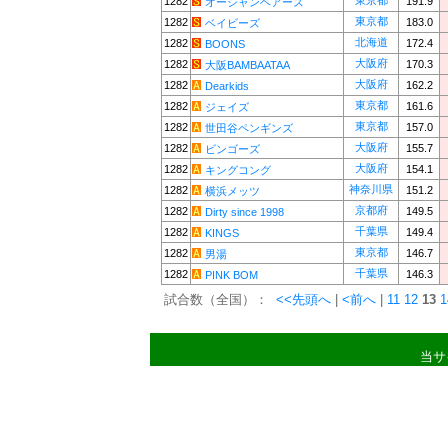
東京都
1282
191.9
オーシャンベアーズ
東京都
1282
183.0
ベイビーズ
北海道
1282
172.4
BOONS
大阪府
1282
170.3
大阪BAMBAATAA
大阪府
1282
162.2
Dearkids
東京都
1282
161.6
ジェイズ
東京都
1282
157.0
世田谷ペンギンズ
大阪府
1282
155.7
ビンゴーズ
大阪府
1282
154.1
キングコング
神奈川県
1282
151.2
横浜メッツ
京都府
1282
149.5
Dirty since 1998
千葉県
1282
149.4
KINGS
東京都
1282
146.7
男湯
千葉県
1282
146.3
PINK BOM
試合数（全国）：
<<先頭へ
|
<前へ
|
11
12
13
1
当サ