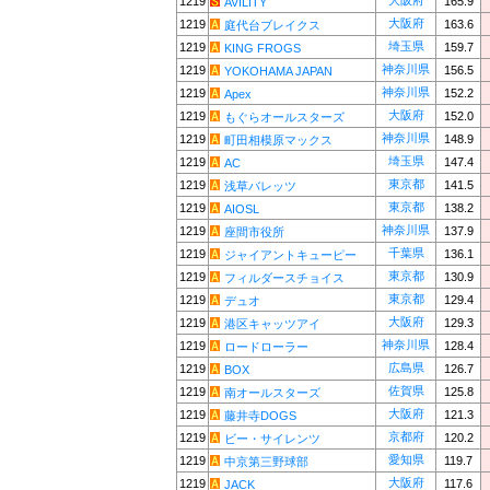
大阪府
1219
165.9
AVILITY
大阪府
1219
163.6
庭代台ブレイクス
埼玉県
1219
159.7
KING FROGS
神奈川県
1219
156.5
YOKOHAMA JAPAN
神奈川県
1219
152.2
Apex
大阪府
1219
152.0
もぐらオールスターズ
神奈川県
1219
148.9
町田相模原マックス
埼玉県
1219
147.4
AC
東京都
1219
141.5
浅草バレッツ
東京都
1219
138.2
AIOSL
神奈川県
1219
137.9
座間市役所
千葉県
1219
136.1
ジャイアントキューピー
東京都
1219
130.9
フィルダースチョイス
東京都
1219
129.4
デュオ
大阪府
1219
129.3
港区キャッツアイ
神奈川県
1219
128.4
ロードローラー
広島県
1219
126.7
BOX
佐賀県
1219
125.8
南オールスターズ
大阪府
1219
121.3
藤井寺DOGS
京都府
1219
120.2
ビー・サイレンツ
愛知県
1219
119.7
中京第三野球部
大阪府
1219
117.6
JACK