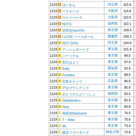
埼玉県
1219
115.6
ばいきん
大阪府
1219
114.8
パラキーズ
大阪府
1219
110.5
スナイパーズ
福岡県
1219
110.1
NUTS
東京都
1219
109.4
世田谷SaveOn
愛媛県
1219
109.2
I LOVE ベースボール
埼玉県
1219
104.6
HOT DOG
東京都
1219
101.6
アッシュボーイズ
東京都
1219
99.0
パーソナル
東京都
1219
97.9
気分は上々
愛知県
1219
92.9
Buffy
東京都
1219
88.5
Fumbles
広島県
1219
86.6
広島キャッツ
東京都
1219
85.8
戸山マウンテンズ
福岡県
1219
83.5
おとうさんといっしょ
東京都
1219
82.5
SideWinders
東京都
1219
80.8
Hetz
東京都
1219
76.5
西新宿Elephants
東京都
1219
75.6
T・Atlas
東京都
1219
73.4
Mr.
神奈川県
1219
72.6
横浜フリーターズ