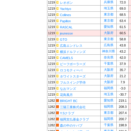
兵庫県
1219
72.0
レオポン
埼玉県
1219
69.0
Yachiyo
東京都
1219
68.5
Collines
東京都
1219
63.4
Papillon
愛知県
1219
61.5
RASCAL
大阪府
1219
60.5
jeunesse
東京都
1219
58.8
GTO
広島県
1219
43.8
広島エンドレス
神奈川県
1219
43.2
横浜ドルフィンズ
奈良県
1219
42.0
CAMELS
千葉県
1219
37.9
ビーフボーラーズ
大阪府
1219
35.7
ロコモティーバ
大阪府
1219
21.2
ホワイトスターズ
大阪府
1219
7.9
フルスイング芋侍
福岡県
1219
-3.0
なおマンズ
埼玉県
1219
-30.7
花鳥風月
愛知県
1282
219.1
BRIGHT BC
福岡県
1282
208.3
三陽工業株式会社
東京都
1282
207.4
Y.Sクラブ
福岡県
1282
200.7
福岡支払基金クラブ
千葉県
1282
198.9
森の中のケバブ