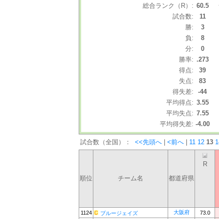
総合ランク（R）:
60.5
試合数:
11
勝:
3
負:
8
分:
0
勝率:
.273
得点:
39
失点:
83
得失差:
-44
平均得点:
3.55
平均失点:
7.55
平均得失差:
-4.00
試合数（全国）：
<<先頭へ
|
<前へ
|
11
12
13
1
R
順位
チーム名
都道府県
大阪府
1124
73.0
ブルージェイズ