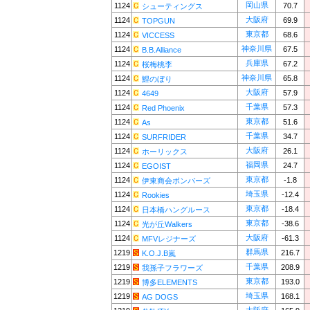
岡山県
1124
70.7
シューティングス
大阪府
1124
69.9
TOPGUN
東京都
1124
68.6
VICCESS
神奈川県
1124
67.5
B.B.Alliance
兵庫県
1124
67.2
桜梅桃李
神奈川県
1124
65.8
鯉のぼり
大阪府
1124
57.9
4649
千葉県
1124
57.3
Red Phoenix
東京都
1124
51.6
As
千葉県
1124
34.7
SURFRIDER
大阪府
1124
26.1
ホーリックス
福岡県
1124
24.7
EGOIST
東京都
1124
-1.8
伊東商会ボンバーズ
埼玉県
1124
-12.4
Rookies
東京都
1124
-18.4
日本橋ハングルース
東京都
1124
-38.6
光が丘Walkers
大阪府
1124
-61.3
MFVレジナーズ
群馬県
1219
216.7
K.O.J.B嵐
千葉県
1219
208.9
我孫子フラワーズ
東京都
1219
193.0
博多ELEMENTS
埼玉県
1219
168.1
AG DOGS