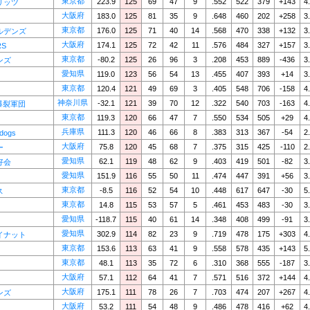
東京都
223.9
125
69
47
9
.552
522
379
+143
4
リッツ
大阪府
183.0
125
81
35
9
.648
460
202
+258
3
東京都
176.0
125
71
40
14
.568
470
338
+132
3
ルデンズ
大阪府
174.1
125
72
42
11
.576
484
327
+157
3
RS
東京都
-80.2
125
26
96
3
.208
453
889
-436
3
ンズ
愛知県
119.0
123
56
54
13
.455
407
393
+14
3
東京都
120.4
121
49
69
3
.405
548
706
-158
4
神奈川県
-32.1
121
39
70
12
.322
540
703
-163
4
S爆裂軍団
東京都
119.3
120
66
47
7
.550
534
505
+29
4
兵庫県
111.3
120
46
66
8
.383
313
367
-54
2
ldogs
大阪府
75.8
120
45
68
7
.375
315
425
-110
2
ー
愛知県
62.1
119
48
62
9
.403
419
501
-82
3
好会
愛知県
151.9
116
55
50
11
.474
447
391
+56
3
東京都
-8.5
116
52
54
10
.448
617
647
-30
5
ス
東京都
14.8
115
53
57
5
.461
453
483
-30
3
愛知県
-118.7
115
40
61
14
.348
408
499
-91
3
愛知県
302.9
114
82
23
9
.719
478
175
+303
4
イナット
東京都
153.6
113
63
41
9
.558
578
435
+143
5
東京都
48.1
113
35
72
6
.310
368
555
-187
3
大阪府
57.1
112
64
41
7
.571
516
372
+144
4
大阪府
175.1
111
78
26
7
.703
474
207
+267
4
ンズ
大阪府
53.2
111
54
48
9
.486
478
416
+62
4