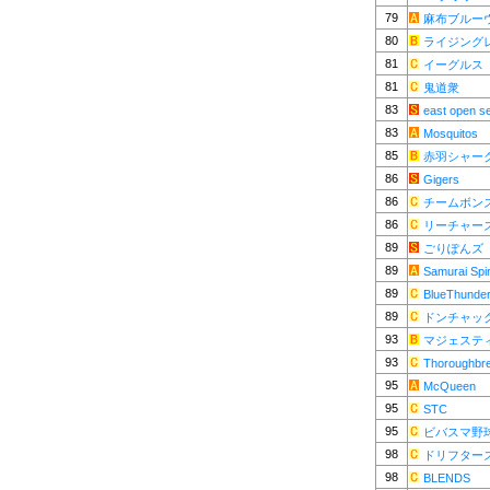
79
麻布ブルー
80
ライジング
81
イーグルス
81
鬼道衆
83
east open s
83
Mosquitos
85
赤羽シャー
86
Gigers
86
チームボン
86
リーチャー
89
ごりぽんズ
89
Samurai Spir
89
BlueThunde
89
ドンチャッ
93
マジェステ
93
Thoroughbr
95
McQueen
95
STC
95
ビバスマ野
98
ドリフター
98
BLENDS