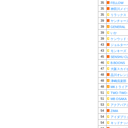
35
FELLOW
35
神田川メイ
35
リラックス
39
ヤンチャー
39
GENERAL
39
いか
39
ケンウッド
43
ジョルター
43
モンキーズ
45
SENSHU C
46
B.BOONS
47
大阪スカイ
48
品川オレン
48
津嶋倶楽部
48
MKトライ
51
TWO-TWO-
51
MB OSAKA
53
アクアパア
54
ZIMA
54
アイダブリ
54
キッドナッ