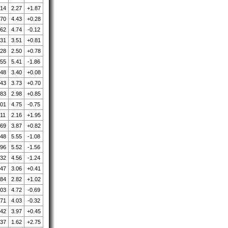
.14
2.27
+1.87
.70
4.43
+0.28
.62
4.74
-0.12
.31
3.51
+0.81
.28
2.50
+0.78
.55
5.41
-1.86
.48
3.40
+0.08
.43
3.73
+0.70
.83
2.98
+0.85
.01
4.75
-0.75
.11
2.16
+1.95
.69
3.87
+0.82
.48
5.55
-1.08
.96
5.52
-1.56
.32
4.56
-1.24
.47
3.06
+0.41
.84
2.82
+1.02
.03
4.72
-0.69
.71
4.03
-0.32
.42
3.97
+0.45
.37
1.62
+2.75