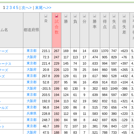
：
1
2
3
4
5
|
次へ>
|
末尾へ>>
R
試
勝
負
分
勝
得
失
得
合
率
点
点
失
ーム名
都道府県
数
差
東京都
215.1
267
169
84
14
.633
1370
747
+623
5
ナーズ
大阪府
72.3
247
117
113
17
.474
905
829
+76
3
東京都
221.4
229
145
74
10
.633
994
597
+397
4
ャークス
大阪府
20.8
226
123
78
25
.544
860
595
+265
3
フーズ
東京都
267.8
209
129
61
19
.617
960
528
+432
4
ーズ
東京都
52.8
207
95
96
16
.459
914
810
+104
4
大阪府
-201.5
199
60
130
9
.302
663
1049
-386
3
東京都
203.5
194
124
61
9
.639
984
597
+387
5
大阪府
192.0
194
113
62
19
.582
832
511
+321
4
ト
東京都
96.8
194
100
86
8
.515
730
656
+74
3
ールズ
兵庫県
228.8
192
112
69
11
.583
600
380
+220
3
東京都
248.7
190
84
98
8
.442
697
826
-129
3
e
東京都
46.7
189
72
107
10
.381
706
843
-137
3
ント
大阪府
47.5
188
98
83
7
.521
788
733
+55
4