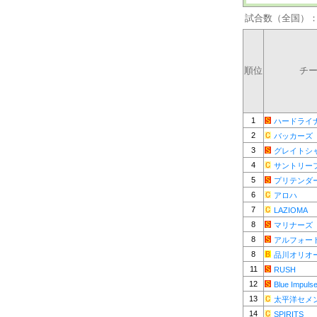
試合数（全国）
順位
チ
1
ハードライ
2
バッカーズ
3
グレイトシ
4
サントリー
5
プリテンダ
6
アロハ
7
LAZIOMA
8
マリナーズ
8
アルフォー
8
品川オリオ
11
RUSH
12
Blue Impuls
13
太平洋セメ
14
SPIRITS