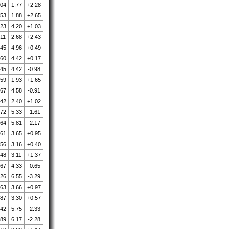
.04
1.77
+2.28
.53
1.88
+2.65
.23
4.20
+1.03
.11
2.68
+2.43
.45
4.96
+0.49
.60
4.42
+0.17
.45
4.42
-0.98
.59
1.93
+1.65
.67
4.58
-0.91
.42
2.40
+1.02
.72
5.33
-1.61
.64
5.81
-2.17
.61
3.65
+0.95
.56
3.16
+0.40
.48
3.11
+1.37
.67
4.33
-0.65
.26
6.55
-3.29
.63
3.66
+0.97
.87
3.30
+0.57
.42
5.75
-2.33
.89
6.17
-2.28