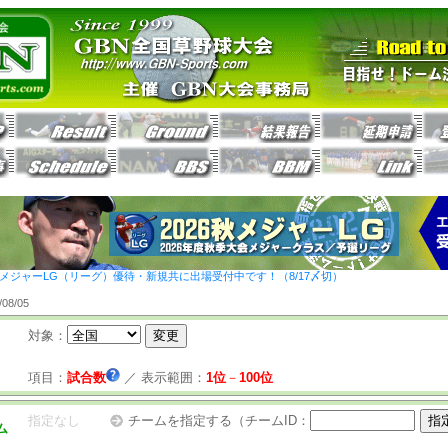
26秋メジャーLG（リーグ）優待・新規共に出場受付中です！（8/17〆切）
8/05
対象：
項目：
試合数
／
表示範囲：
1位
－
100位
指定なし
チームを指定する（チームID：
ム