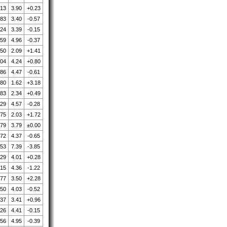
.13
3.90
+0.23
.83
3.40
-0.57
.24
3.39
-0.15
.59
4.96
-0.37
.50
2.09
+1.41
.04
4.24
+0.80
.86
4.47
-0.61
.80
1.62
+3.18
.83
2.34
+0.49
.29
4.57
-0.28
.75
2.03
+1.72
.79
3.79
±0.00
.72
4.37
-0.65
.53
7.39
-3.85
.29
4.01
+0.28
.15
4.36
-1.22
.77
3.50
+2.28
.50
4.03
-0.52
.37
3.41
+0.96
.26
4.41
-0.15
.56
4.95
-0.39