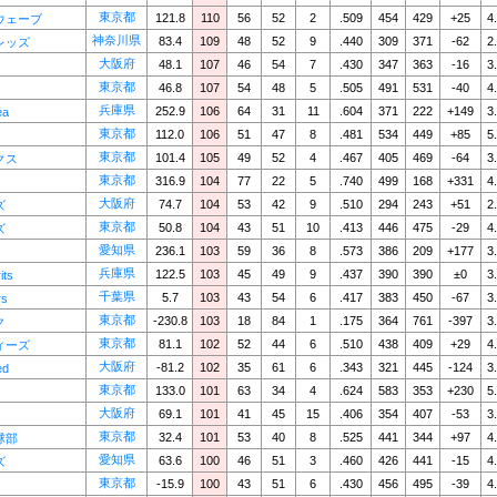
東京都
121.8
110
56
52
2
.509
454
429
+25
4
ウェーブ
神奈川県
83.4
109
48
52
9
.440
309
371
-62
2
レッズ
大阪府
48.1
107
46
54
7
.430
347
363
-16
3
東京都
46.8
107
54
48
5
.505
491
531
-40
4
兵庫県
252.9
106
64
31
11
.604
371
222
+149
3
ea
東京都
112.0
106
51
47
8
.481
534
449
+85
5
東京都
101.4
105
49
52
4
.467
405
469
-64
3
クス
東京都
316.9
104
77
22
5
.740
499
168
+331
4
大阪府
74.7
104
53
42
9
.510
294
243
+51
2
ズ
東京都
50.8
104
43
51
10
.413
446
475
-29
4
ズ
愛知県
236.1
103
59
36
8
.573
386
209
+177
3
兵庫県
122.5
103
45
49
9
.437
390
390
±0
3
its
千葉県
5.7
103
43
54
6
.417
383
450
-67
3
rs
東京都
-230.8
103
18
84
1
.175
364
761
-397
3
ク
東京都
81.1
102
52
44
6
.510
438
409
+29
4
ィーズ
大阪府
-81.2
102
35
61
6
.343
321
445
-124
3
ed
東京都
133.0
101
63
34
4
.624
583
353
+230
5
大阪府
69.1
101
41
45
15
.406
354
407
-53
3
東京都
32.4
101
53
40
8
.525
441
344
+97
4
球部
愛知県
63.6
100
46
51
3
.460
426
441
-15
4
ズ
東京都
-15.9
100
43
51
6
.430
456
495
-39
4