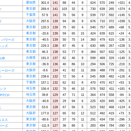
愛知県
301.4
141
88
44
9
.624
570
249
+321
4
東京都
269.4
141
103
32
6
.730
639
265
+374
4
ツ
千葉県
57.9
141
76
56
9
.539
737
592
+145
5
大阪府
297.6
139
94
36
9
.676
710
372
+338
5
ズ
東京都
120.3
139
75
60
4
.540
757
689
+68
5
東京都
-20.6
139
59
65
15
.424
639
615
+24
4
東京都
-40.5
139
50
75
14
.360
479
615
-136
3
・パワーズ
東京都
229.3
138
87
45
6
.630
495
267
+228
3
ヘッズ
東京都
46.3
138
53
77
8
.384
507
632
-125
3
兵庫県
191.0
137
82
46
9
.599
469
329
+140
3
LUB
東京都
-36.9
136
40
86
10
.294
506
725
-219
3
大阪府
-8.6
134
41
82
11
.306
488
779
-291
3
ヒーローズ
東京都
238.6
132
72
56
4
.545
608
482
+126
4
ジ
千葉県
157.1
132
62
62
8
.470
470
417
+53
3
埼玉県
156.4
132
76
46
10
.576
592
411
+181
4
アンフ
埼玉県
39.8
129
47
71
11
.364
474
558
-84
3
PITCH
大阪府
-40.8
129
29
94
6
.225
420
845
-425
3
東京都
53.6
128
67
56
5
.523
592
468
+124
4
ニ
大阪府
177.0
127
65
50
12
.512
492
419
+73
3
東京都
-80.6
127
37
79
11
.291
434
730
-296
3
ュエス
東京都
-111.9
127
36
86
5
.283
494
784
-290
3
パーズ