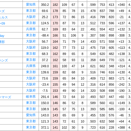
愛知県
350.2
182
109
67
6
.599
753
413
+340
4
東京都
69.6
178
85
78
15
.478
837
788
+49
4
ーズ
大阪府
25.2
173
72
86
15
.416
799
820
-21
4
ェルス
東京都
124.5
170
87
70
13
.512
733
596
+137
4
09
兵庫県
62.7
169
83
64
22
.491
554
422
+132
3
東京都
-88.4
166
51
106
9
.307
590
898
-308
3
day
大阪府
56.7
164
71
79
14
.433
571
558
+13
3
球部
大阪府
119.0
162
77
73
12
.475
718
605
+113
4
東京都
68.3
162
89
65
8
.549
620
482
+138
3
東京都
37.2
162
58
93
11
.358
649
770
-121
4
ハンズ
兵庫県
249.0
161
100
47
14
.621
662
348
+314
4
東京都
139.6
159
82
68
9
.516
746
616
+130
4
大阪府
73.6
159
65
84
10
.409
712
883
-171
4
大阪府
-23.4
155
49
94
12
.316
614
856
-242
3
大阪府
-7.5
153
49
90
14
.320
508
698
-190
3
岐阜県
291.4
146
72
64
10
.493
507
447
+60
3
ーマーズ
東京都
150.0
146
86
52
8
.589
560
411
+149
3
東京都
108.9
145
57
75
13
.393
585
685
-100
4
愛知県
143.0
143
65
69
9
.455
530
576
-46
3
東京都
121.3
143
72
61
10
.503
632
568
+64
4
東京都
372.1
141
102
30
9
.723
616
228
+388
4