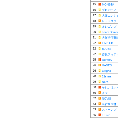
15
MONSTA
16
プロパティ
17
大阪エンジ
18
レッドスター
19
オレゴンズ
20
Team Some
21
大阪府庁野
22
LINE UP
22
BLUES
22
赤坂フォア
25
Duranty
26
HADES
26
OKgoo
28
21sters
29
Net's
30
それいけホ
30
蒼天
32
NOVIS
33
名古屋大林
33
ストーンズ
35
T-Five