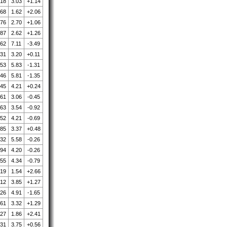
.18
3.03
+1.14
.68
1.62
+2.06
.76
2.70
+1.06
.87
2.62
+1.26
.62
7.11
-3.49
.31
3.20
+0.11
.53
5.83
-1.31
.46
5.81
-1.35
.45
4.21
+0.24
.61
3.06
-0.45
.63
3.54
-0.92
.52
4.21
-0.69
.85
3.37
+0.48
.32
5.58
-0.26
.94
4.20
-0.26
.55
4.34
-0.79
.19
1.54
+2.66
.12
3.85
+1.27
.26
4.91
-1.65
.61
3.32
+1.29
.27
1.86
+2.41
.31
3.75
+0.56