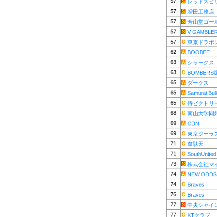
57
レッドスピ
57
増田工務店
57
芳山堂ゴー
57
V GAMBLE
57
東京ドラポ
62
BOOBEE
63
シャークス
63
BOMBER
65
ダークス
65
Samurai Bul
65
侍ビクトリ
68
南山大学同
69
CDN
69
東京ジーラ
71
韋駄天
71
SouthUnited
73
株式会社マ
74
NEW ODDS
74
Braves
76
Braves
77
中央シャイ
77
KTクラブ