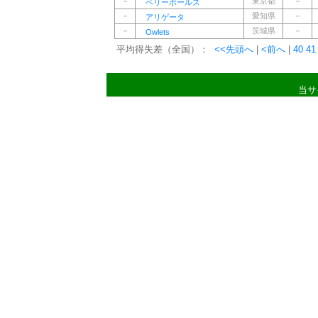
－
東京都
－
ペリーボールズ
－
愛知県
－
アリゲータ
－
茨城県
－
Owlets
平均得失差（全国）：
<<先頭へ
|
<前へ
|
40
41
当サ