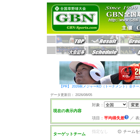
【PR】 2026秋メジャーKO（トーナメント）全チ
データ更新日： 2026/08/05
対象：
現在の表示内容
項目：
平均得失差
／
表
指定なし
チームを
ターゲットチーム