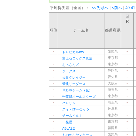
平均得失差（全国）：
<<先頭へ
|
<前へ
|
40
41
R
順位
チーム名
都道府県
－
愛知県
－
トロピカルBW
－
東京都
－
富士ゼロックス東京
－
東京都
－
おっさんズ
－
静岡県
－
タークス
－
愛知県
－
天白クレイジー
－
大阪府
－
菅北リーダース
－
埼玉県
－
草野球チーム（仮）
－
東京都
－
千葉県オールスターズ
－
埼玉県
－
パロリン
－
岐阜県
－
ズィ・ぴーなっつ
－
東京都
－
チームイルミ
－
東京都
－
一発屋
－
福岡県
－
ABLAZE
－
愛知県
－
もののふヤンキース