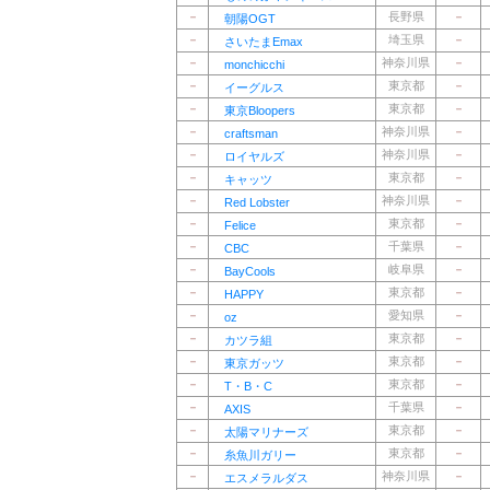
－
長野県
－
朝陽OGT
－
埼玉県
－
さいたまEmax
－
神奈川県
－
monchicchi
－
東京都
－
イーグルス
－
東京都
－
東京Bloopers
－
神奈川県
－
craftsman
－
神奈川県
－
ロイヤルズ
－
東京都
－
キャッツ
－
神奈川県
－
Red Lobster
－
東京都
－
Felice
－
千葉県
－
CBC
－
岐阜県
－
BayCools
－
東京都
－
HAPPY
－
愛知県
－
oz
－
東京都
－
カツラ組
－
東京都
－
東京ガッツ
－
東京都
－
T・B・C
－
千葉県
－
AXIS
－
東京都
－
太陽マリナーズ
－
東京都
－
糸魚川ガリー
－
神奈川県
－
エスメラルダス