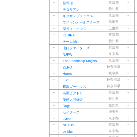
－
東京都
－
娑馬僧
－
愛知県
－
チロリアン
－
東京都
－
キタサンブラックBC
－
群馬県
－
マメキンオールスターズ
－
三重県
－
深谷ユニオンズ
－
東京都
－
KUJIRA
－
愛知県
－
チーム城山
－
東京都
－
滝口ファイターズ
－
東京都
－
NJPW
－
東京都
－
The Friendship Knights
－
神奈川県
－
ZERO
－
岐阜県
－
Heros
－
神奈川県
－
JSC
－
神奈川県
－
横浜ゴーヘッズ
－
東京都
－
清瀬ビクトリー
－
愛知県
－
愛産大同好会
－
愛知県
－
Dogs
－
埼玉県
－
セイターズ
－
東京都
－
slave
－
東京都
－
NEXUS
－
東京都
－
be bbc