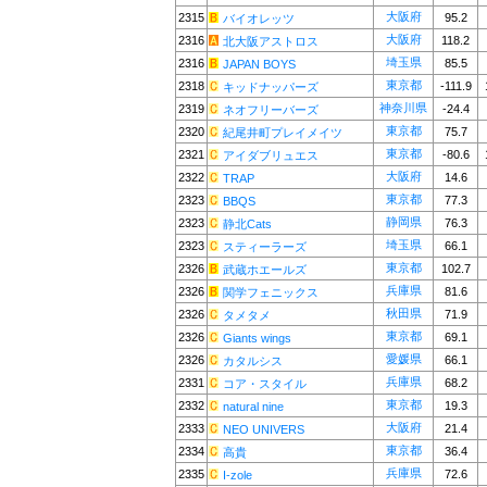
大阪府
2315
95.2
バイオレッツ
大阪府
2316
118.2
北大阪アストロス
埼玉県
2316
85.5
JAPAN BOYS
東京都
2318
-111.9
キッドナッパーズ
神奈川県
2319
-24.4
ネオフリーバーズ
東京都
2320
75.7
紀尾井町プレイメイツ
東京都
2321
-80.6
アイダブリュエス
大阪府
2322
14.6
TRAP
東京都
2323
77.3
BBQS
静岡県
2323
76.3
静北Cats
埼玉県
2323
66.1
スティーラーズ
東京都
2326
102.7
武蔵ホエールズ
兵庫県
2326
81.6
関学フェニックス
秋田県
2326
71.9
タメタメ
東京都
2326
69.1
Giants wings
愛媛県
2326
66.1
カタルシス
兵庫県
2331
68.2
コア・スタイル
東京都
2332
19.3
natural nine
大阪府
2333
21.4
NEO UNIVERS
東京都
2334
36.4
高貴
兵庫県
2335
72.6
I-zole