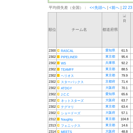
平均得失差（全国）：
<<先頭へ
|
<前へ
|
22
23
R
順位
チーム名
都道府県
愛知県
2300
61.5
RASCAL
東京都
2302
95.4
PIPELINER
兵庫県
2302
92.2
WS
東京都
2302
88.5
TEAMFF
東京都
2302
79.9
ヘリオス
京都府
2302
71.4
スターバックス
大阪府
2302
70.1
ATDGY
愛知県
2302
65.6
J.C.C
大阪府
2302
63.7
ネットスターズ
東京都
2302
63.4
テグマリ
大阪府
2302
57.1
ショードーズ
東京都
2312
104.8
Naughty
東京都
2313
14.6
フェニックス
大阪府
2314
48.8
MEETS