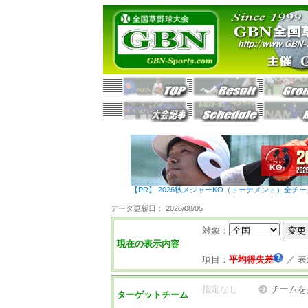
【PR】 2026秋メジャーKO（トーナメント）全チ
データ更新日： 2026/08/05
対象：
現在の表示内容
項目：
平均得失差
／
表
指定なし
チームを
ターゲットチーム