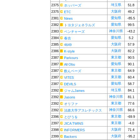
埼玉県
2375
51.8
ホッパーズ
大阪府
2375
49.2
ETC
愛知県
2381
-85.5
Nines
愛知県
2382
99.5
トヨタジェネラルズ
神奈川県
2383
-43.2
ベンチャーズ
愛知県
2384
5.2
春吉
大阪府
2385
57.9
4649
大阪府
2386
82.2
K-style
東京都
2387
90.5
Parkours
愛知県
2387
90.1
All Obu
東京都
2387
64.9
飲んベーズ
東京都
2387
60.4
VITES
愛知県
2387
58.7
DEVILS
埼玉県
2392
84.1
ジャムJames
神奈川県
2392
81.1
Jasons
東京都
2392
77.6
オリファ
神奈川県
2392
66.6
法政大学アスレチックス
東京都
2396
-69.9
とびうを
東京都
2397
-4.0
JICA TWINS
大阪府
2398
71.4
INFORMERS
大阪府
2399
-95.2
Backers