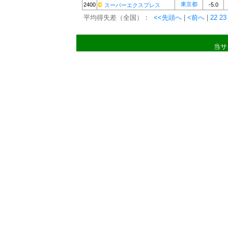
東京都
2400
-5.0
スーパーエクスプレス
平均得失差（全国）：
<<先頭へ
|
<前へ
|
22
23
当サ