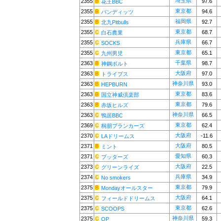
埼玉県
2355
97.6
花王BBC
東京都
2355
94.6
バンディッツ
福岡県
2355
92.7
北九Pitbulls
東京都
2355
68.7
白石農業
兵庫県
2355
66.7
SOCKS
東京都
2355
65.1
九州男児
千葉県
2363
98.7
神鋼ボルト
大阪府
2363
97.0
トライブス
神奈川県
2363
93.0
HEPBURN
東京都
2363
83.6
国立神威倶楽部
東京都
2363
79.6
赤坂ヒルズ
神奈川県
2363
66.5
鴨居BBC
東京都
2369
62.4
桐朋ブランカーズ
大阪府
2370
-11.6
LAドリームス
大阪府
2371
80.5
ミント
愛知県
2371
60.3
ブッターズ
大阪府
2373
22.5
グリーンライズ
兵庫県
2374
34.9
No smokers
東京都
2375
79.9
Mondayオールスター
大阪府
2375
64.1
フィールドドリームス
東京都
2375
62.6
SCOOPS
神奈川県
2375
59.3
QP