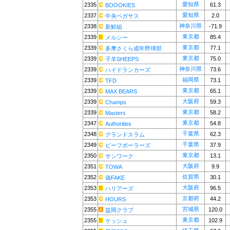
愛知県
2335
61.3
BOOOKIES
愛知県
2337
2.0
中央ペガサス
神奈川県
2338
-71.9
新鮮組
東京都
2339
85.4
メルシー
東京都
2339
77.1
多摩さくら成年野球部
東京都
2339
75.0
子羊SHEEPS
神奈川県
2339
73.6
ハイドランカーズ
福岡県
2339
73.1
TFD
東京都
2339
65.1
MAX BEARS
大阪府
2339
59.3
Champs
東京都
2339
58.2
Masters
東京都
2347
54.8
Authorities
千葉県
2348
62.3
グランドスラム
千葉県
2349
37.9
ビーフボーラーズ
東京都
2350
13.1
サンワーク
大阪府
2351
9.9
TOWA
佐賀県
2352
30.1
偽FAKE
大阪府
2353
96.5
ハリアーズ
京都府
2353
44.2
HOURS
宮城県
2355
120.0
益岡クラブ
東京都
2355
102.9
ケッシュ