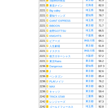
東京都
2221
91.5
Squeeze軍団
北海道
2221
82.0
東党ナイン
埼玉県
2221
78.8
Big valley
愛知県
2221
78.7
愛知ウィンズ
埼玉県
2221
77.7
GIANT EXPRESS
東京都
2221
71.7
BIBOON
埼玉県
2221
66.5
前野GOTTSU
千葉県
2221
66.4
KNIGHTS
神奈川県
2221
64.1
ビアーズ
東京都
2221
61.8
人生劇場
神奈川県
2221
59.6
ドステス
大阪府
2221
57.2
枚方ガネーシャス
東京都
2221
56.2
東京Rains
愛知県
2236
107.3
Dangerous
東京都
2236
92.6
J
東京都
2236
85.4
ペンタゴン
東京都
2236
76.2
PLAYメイツ
東京都
2236
66.3
MAX
東京都
2236
59.4
キャッツ
三重県
2242
98.3
TRICK STAR
東京都
2242
97.3
レンジャーズ
埼玉県
2242
92.8
ゴールドフォーカス