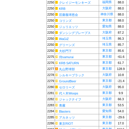
福岡県
2250
88.0
クレイジーモンキーズ
大阪府
2250
88.0
KRB
神奈川県
2250
88.0
荏薔薇球悠会
東京都
2250
88.0
コリンズ
愛知県
2250
88.0
ジュリエッツ
大阪府
2250
87.2
ダンシングブレーブス
埼玉県
2250
86.3
WaGiZ
埼玉県
2250
85.7
グリーンズ
東京都
2250
85.6
大杉門下
東京都
2275
-61.6
侍samurai
東京都
2276
61.7
KRB SATURN
東京都
2277
128.9
丸山野球部
大阪府
2278
10.8
シルキーブラック
東京都
2279
-21.4
GroundBeer
大阪府
2280
95.0
セロリーズ
東京都
2281
9.9
代々木Woops
大阪府
2282
66.3
ジャックナイフ
東京都
2283
53.5
青霧
愛知県
2284
54.0
Blasters
東京都
2285
-29.6
アカネッツ
東京都
2286
17.0
東京RIOT