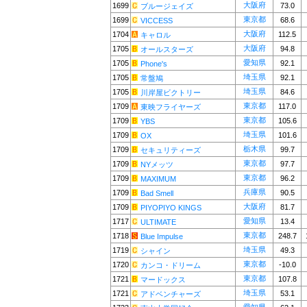
大阪府
1699
73.0
ブルージェイズ
東京都
1699
68.6
VICCESS
大阪府
1704
112.5
キャロル
大阪府
1705
94.8
オールスターズ
愛知県
1705
92.1
Phone's
埼玉県
1705
92.1
常盤鳩
埼玉県
1705
84.6
川岸屋ビクトリー
東京都
1709
117.0
東映フライヤーズ
東京都
1709
105.6
YBS
埼玉県
1709
101.6
OX
栃木県
1709
99.7
セキュリティーズ
東京都
1709
97.7
NYメッツ
東京都
1709
96.2
MAXIMUM
兵庫県
1709
90.5
Bad Smell
大阪府
1709
81.7
PIYOPIYO KINGS
愛知県
1717
13.4
ULTIMATE
東京都
1718
248.7
Blue Impulse
埼玉県
1719
49.3
シャイン
東京都
1720
-10.0
カンコ・ドリーム
東京都
1721
107.8
マードックス
埼玉県
1721
53.1
アドベンチャーズ