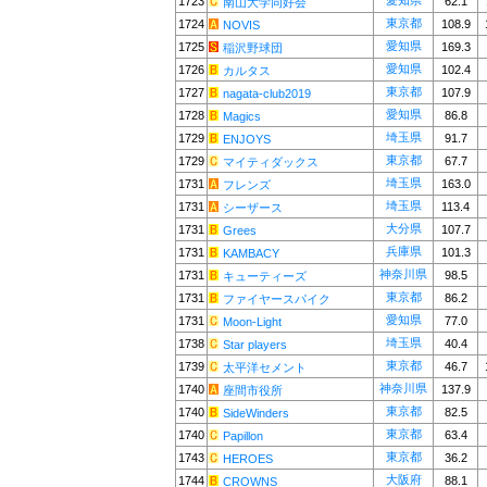
愛知県
1723
62.1
南山大学同好会
東京都
1724
108.9
NOVIS
愛知県
1725
169.3
稲沢野球団
愛知県
1726
102.4
カルタス
東京都
1727
107.9
nagata-club2019
愛知県
1728
86.8
Magics
埼玉県
1729
91.7
ENJOYS
東京都
1729
67.7
マイティダックス
埼玉県
1731
163.0
フレンズ
埼玉県
1731
113.4
シーザース
大分県
1731
107.7
Grees
兵庫県
1731
101.3
KAMBACY
神奈川県
1731
98.5
キューティーズ
東京都
1731
86.2
ファイヤースパイク
愛知県
1731
77.0
Moon-Light
埼玉県
1738
40.4
Star players
東京都
1739
46.7
太平洋セメント
神奈川県
1740
137.9
座間市役所
東京都
1740
82.5
SideWinders
東京都
1740
63.4
Papillon
東京都
1743
36.2
HEROES
大阪府
1744
88.1
CROWNS