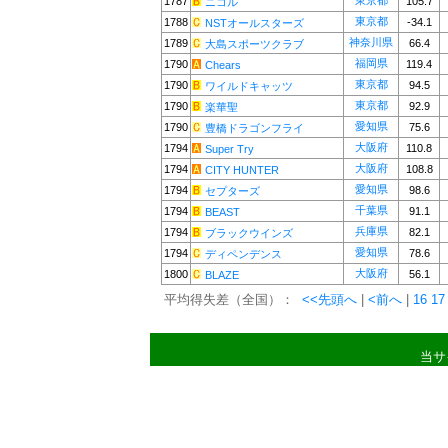
東京都
1787
105.7
ニコル
東京都
1788
-34.1
NSTオールスターズ
神奈川県
1789
66.4
大島スポーツクラブ
福岡県
1790
119.4
Chears
東京都
1790
94.5
ワイルドキャッツ
東京都
1790
92.9
楽華聖
愛知県
1790
75.6
豊橋ドラゴンフライ
大阪府
1794
110.8
Super Try
大阪府
1794
108.8
CITY HUNTER
愛知県
1794
98.6
セプターズ
千葉県
1794
91.1
BEAST
兵庫県
1794
82.1
ブラックウインズ
愛知県
1794
78.6
ディペンデンス
大阪府
1800
56.1
BLAZE
平均得失差（全国）：
<<先頭へ
|
<前へ
|
16
17
当サ