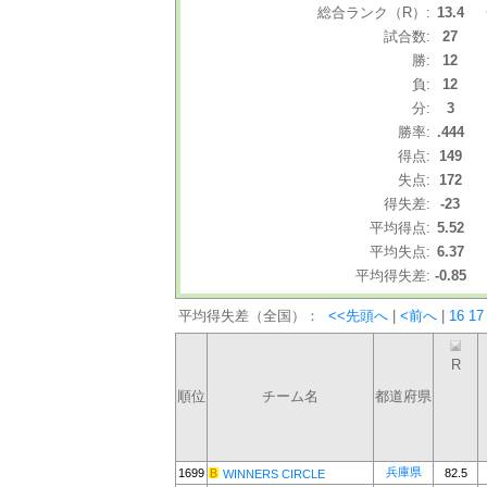
総合ランク（R）:
13.4
試合数:
27
勝:
12
負:
12
分:
3
勝率:
.444
得点:
149
失点:
172
得失差:
-23
平均得点:
5.52
平均失点:
6.37
平均得失差:
-0.85
平均得失差（全国）：
<<先頭へ
|
<前へ
|
16
17
R
順位
チーム名
都道府県
兵庫県
1699
82.5
WINNERS CIRCLE