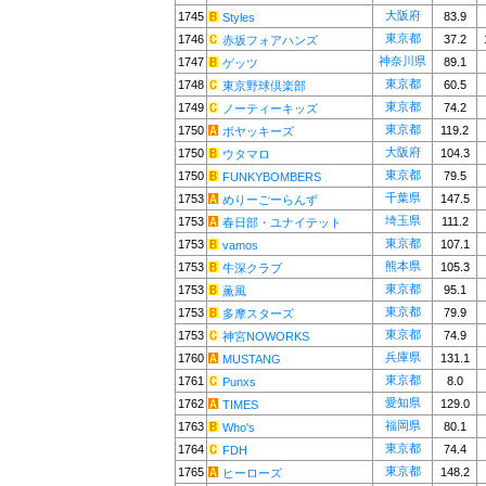
大阪府
1745
83.9
Styles
東京都
1746
37.2
赤坂フォアハンズ
神奈川県
1747
89.1
ゲッツ
東京都
1748
60.5
東京野球倶楽部
東京都
1749
74.2
ノーティーキッズ
東京都
1750
119.2
ボヤッキーズ
大阪府
1750
104.3
ウタマロ
東京都
1750
79.5
FUNKYBOMBERS
千葉県
1753
147.5
めりーごーらんず
埼玉県
1753
111.2
春日部・ユナイテット
東京都
1753
107.1
vamos
熊本県
1753
105.3
牛深クラブ
東京都
1753
95.1
薫風
東京都
1753
79.9
多摩スターズ
東京都
1753
74.9
神宮NOWORKS
兵庫県
1760
131.1
MUSTANG
東京都
1761
8.0
Punxs
愛知県
1762
129.0
TIMES
福岡県
1763
80.1
Who's
東京都
1764
74.4
FDH
東京都
1765
148.2
ヒーローズ