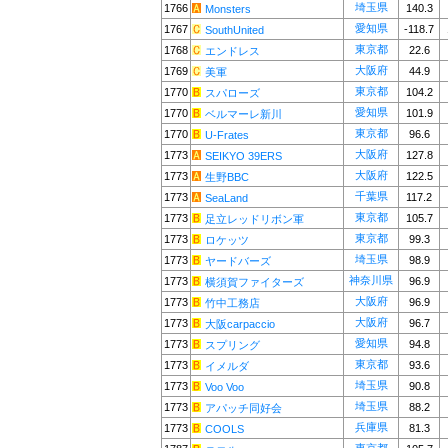
埼玉県
1766
140.3
Monsters
愛知県
1767
-118.7
SouthUnited
東京都
1768
22.6
エンドレス
大阪府
1769
44.9
美軍
東京都
1770
104.2
スパローズ
愛知県
1770
101.9
ベルマーレ新川
東京都
1770
96.6
U-Frates
大阪府
1773
127.8
SEIKYO 39ERS
大阪府
1773
122.5
生野BBC
千葉県
1773
117.2
SeaLand
東京都
1773
105.7
足立レッドリボン軍
東京都
1773
99.3
ロケッツ
埼玉県
1773
98.9
ヤードバーズ
神奈川県
1773
96.9
横須賀ファイターズ
大阪府
1773
96.9
竹中工務店
大阪府
1773
96.7
大阪carpaccio
愛知県
1773
94.8
スプリング
東京都
1773
93.6
イメルダ
埼玉県
1773
90.8
Voo Voo
埼玉県
1773
88.2
アパッチ同好会
兵庫県
1773
81.3
COOLS