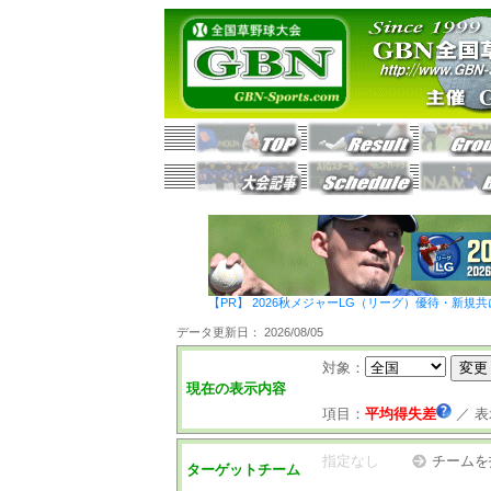
【PR】 2026秋メジャーLG（リーグ）優待・新規共
データ更新日： 2026/08/05
対象：
現在の表示内容
項目：
平均得失差
／
表
指定なし
チームを
ターゲットチーム