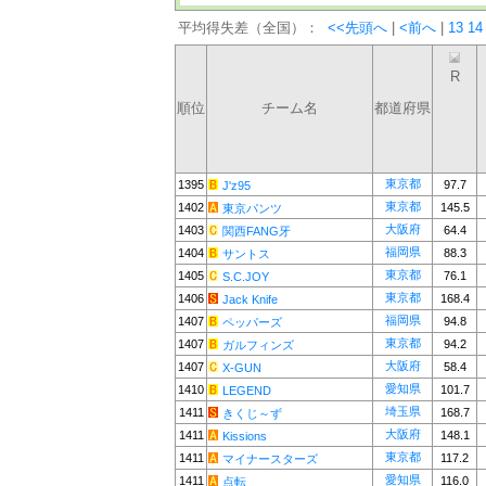
平均得失差（全国）：
<<先頭へ
|
<前へ
|
13
14
R
順位
チーム名
都道府県
東京都
1395
97.7
J'z95
東京都
1402
145.5
東京パンツ
大阪府
1403
64.4
関西FANG牙
福岡県
1404
88.3
サントス
東京都
1405
76.1
S.C.JOY
東京都
1406
168.4
Jack Knife
福岡県
1407
94.8
ペッパーズ
東京都
1407
94.2
ガルフィンズ
大阪府
1407
58.4
X-GUN
愛知県
1410
101.7
LEGEND
埼玉県
1411
168.7
きくじ～ず
大阪府
1411
148.1
Kissions
東京都
1411
117.2
マイナースターズ
愛知県
1411
116.0
点転