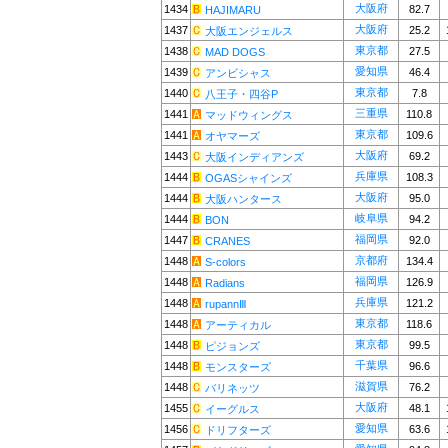
大阪府
1434
82.7
HAJIMARU
大阪府
1437
25.2
大阪エンジェルス
東京都
1438
27.5
MAD DOGS
愛知県
1439
46.4
アンビシャス
東京都
1440
7.8
八王子・四谷P
三重県
1441
110.8
マッドウィングス
東京都
1441
109.6
オヤマーズ
大阪府
1443
69.2
大阪インディアンズ
兵庫県
1444
108.3
OGASシャインズ
大阪府
1444
95.0
大阪ハンタース
岐阜県
1444
94.2
BON
福岡県
1447
92.0
CRANES
京都府
1448
134.4
S-colors
福岡県
1448
126.9
Radians
兵庫県
1448
121.2
rupannⅢ
東京都
1448
118.6
アーティカル
東京都
1448
99.5
ピジョンズ
千葉県
1448
96.6
モンスターズ
滋賀県
1448
76.2
バリネッツ
大阪府
1455
48.1
イーグルス
愛知県
1456
63.6
ドリフターズ