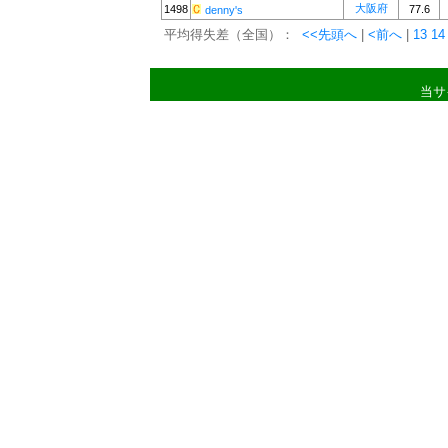
大阪府
1498
77.6
denny's
平均得失差（全国）：
<<先頭へ
|
<前へ
|
13
14
当サ