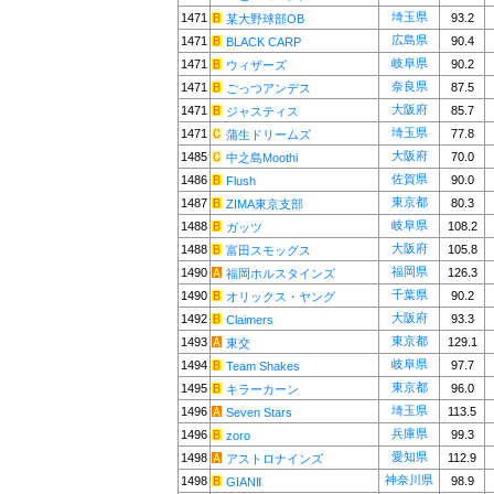
埼玉県
1471
93.2
某大野球部OB
広島県
1471
90.4
BLACK CARP
岐阜県
1471
90.2
ウィザーズ
奈良県
1471
87.5
ごっつアンデス
大阪府
1471
85.7
ジャスティス
埼玉県
1471
77.8
蒲生ドリームズ
大阪府
1485
70.0
中之島Moothi
佐賀県
1486
90.0
Flush
東京都
1487
80.3
ZIMA東京支部
岐阜県
1488
108.2
ガッツ
大阪府
1488
105.8
富田スモッグス
福岡県
1490
126.3
福岡ホルスタインズ
千葉県
1490
90.2
オリックス・ヤング
大阪府
1492
93.3
Claimers
東京都
1493
129.1
東交
岐阜県
1494
97.7
Team Shakes
東京都
1495
96.0
キラーカーン
埼玉県
1496
113.5
Seven Stars
兵庫県
1496
99.3
zoro
愛知県
1498
112.9
アストロナインズ
神奈川県
1498
98.9
GIANⅡ