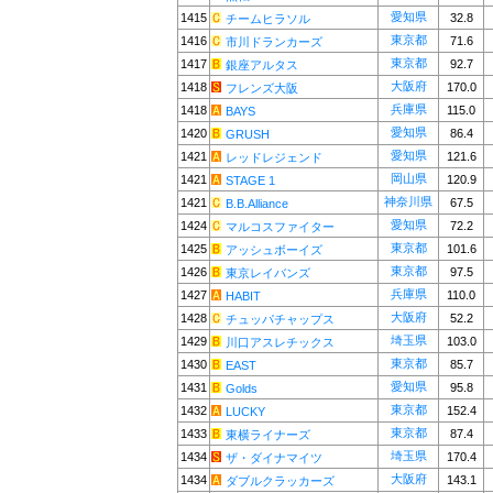
愛知県
1415
32.8
チームヒラソル
東京都
1416
71.6
市川ドランカーズ
東京都
1417
92.7
銀座アルタス
大阪府
1418
170.0
フレンズ大阪
兵庫県
1418
115.0
BAYS
愛知県
1420
86.4
GRUSH
愛知県
1421
121.6
レッドレジェンド
岡山県
1421
120.9
STAGE 1
神奈川県
1421
67.5
B.B.Alliance
愛知県
1424
72.2
マルコスファイター
東京都
1425
101.6
アッシュボーイズ
東京都
1426
97.5
東京レイバンズ
兵庫県
1427
110.0
HABIT
大阪府
1428
52.2
チュッパチャップス
埼玉県
1429
103.0
川口アスレチックス
東京都
1430
85.7
EAST
愛知県
1431
95.8
Golds
東京都
1432
152.4
LUCKY
東京都
1433
87.4
東横ライナーズ
埼玉県
1434
170.4
ザ・ダイナマイツ
大阪府
1434
143.1
ダブルクラッカーズ