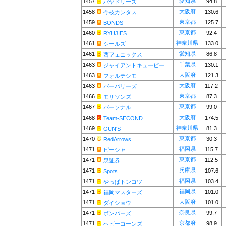
愛知県
1457
94.8
パヤドリーズ
大阪府
1458
130.6
今枝カンタス
東京都
1459
125.7
BONDS
東京都
1460
92.4
RYUJIES
神奈川県
1461
133.0
シールズ
愛知県
1461
86.8
西フェニックス
千葉県
1463
130.1
ジャイアントキューピー
大阪府
1463
121.3
フォルテシモ
大阪府
1463
117.2
バーバリーズ
東京都
1466
87.3
モリソンズ
東京都
1467
99.0
パーソナル
大阪府
1468
174.5
Team-SECOND
神奈川県
1469
81.3
GUN'S
東京都
1470
30.3
RedArrows
福岡県
1471
115.7
ピーシャ
東京都
1471
112.5
泉証券
兵庫県
1471
107.6
Spots
福岡県
1471
103.4
やっぱトンコツ
福岡県
1471
101.0
福岡マスターズ
大阪府
1471
101.0
ダイショウ
奈良県
1471
99.7
ボンバーズ
京都府
1471
98.9
ヘビーコーンズ