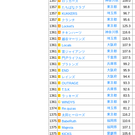
神奈川県
1357
109.0
ロッカーズ
東京都
1357
98.8
たちばなクラブ
埼玉県
1357
96.7
KUKKERS
東京都
1357
95.6
クランチ
東京都
1361
125.3
Locket's
神奈川県
1361
116.6
チキンハーツ
埼玉県
1361
116.5
越谷マーリンズ
大阪府
1361
107.9
Locals
東京都
1361
107.6
雷ジャイアンツ
千葉県
1361
107.5
門戸ライフルズ
兵庫県
1361
99.2
プラトンズ
大阪府
1361
95.9
END
大阪府
1361
94.4
レインズ
東京都
1361
93.3
OUTRAGE
兵庫県
1361
92.6
T.S.K
東京都
1361
83.5
ラッキーズ
東京都
1361
69.7
WINDYS
埼玉県
1374
81.2
Re.quzas
東京都
1375
116.2
太田ヒーローズ
福岡県
1375
110.6
BabeRuth
福岡県
1375
107.1
Majesta
愛媛県
1375
105.6
KICKS