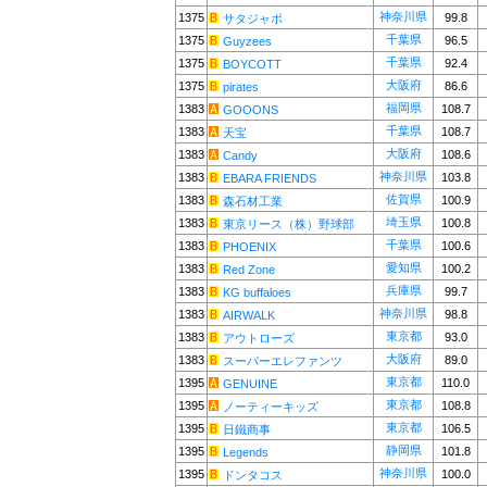
神奈川県
1375
99.8
サタジャポ
千葉県
1375
96.5
Guyzees
千葉県
1375
92.4
BOYCOTT
大阪府
1375
86.6
pirates
福岡県
1383
108.7
GOOONS
千葉県
1383
108.7
天宝
大阪府
1383
108.6
Candy
神奈川県
1383
103.8
EBARA FRIENDS
佐賀県
1383
100.9
森石材工業
埼玉県
1383
100.8
東京リース（株）野球部
千葉県
1383
100.6
PHOENIX
愛知県
1383
100.2
Red Zone
兵庫県
1383
99.7
KG buffaloes
神奈川県
1383
98.8
AIRWALK
東京都
1383
93.0
アウトローズ
大阪府
1383
89.0
スーパーエレファンツ
東京都
1395
110.0
GENUINE
東京都
1395
108.8
ノーティーキッズ
東京都
1395
106.5
日鐵商事
静岡県
1395
101.8
Legends
神奈川県
1395
100.0
ドンタコス