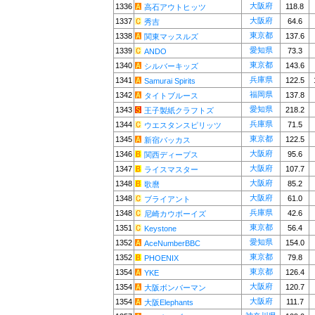
大阪府
1336
118.8
高石アウトヒッツ
大阪府
1337
64.6
秀吉
東京都
1338
137.6
関東マッスルズ
愛知県
1339
73.3
ANDO
東京都
1340
143.6
シルバーキッズ
兵庫県
1341
122.5
Samurai Spirits
福岡県
1342
137.8
タイトブルース
愛知県
1343
218.2
王子製紙クラフトズ
兵庫県
1344
71.5
ウエスタンスピリッツ
東京都
1345
122.5
新宿バッカス
大阪府
1346
95.6
関西ディープス
大阪府
1347
107.7
ライスマスター
大阪府
1348
85.2
歌麿
大阪府
1348
61.0
ブライアント
兵庫県
1348
42.6
尼崎カウボーイズ
東京都
1351
56.4
Keystone
愛知県
1352
154.0
AceNumberBBC
東京都
1352
79.8
PHOENIX
東京都
1354
126.4
YKE
大阪府
1354
120.7
大阪ボンバーマン
大阪府
1354
111.7
大阪Elephants