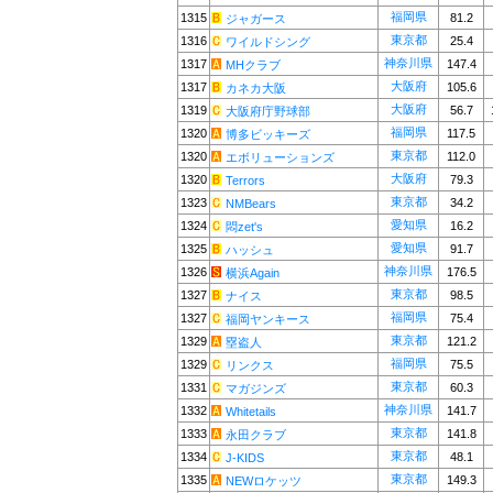
福岡県
1315
81.2
ジャガース
東京都
1316
25.4
ワイルドシング
神奈川県
1317
147.4
MHクラブ
大阪府
1317
105.6
カネカ大阪
大阪府
1319
56.7
大阪府庁野球部
福岡県
1320
117.5
博多ビッキーズ
東京都
1320
112.0
エボリューションズ
大阪府
1320
79.3
Terrors
東京都
1323
34.2
NMBears
愛知県
1324
16.2
悶zet's
愛知県
1325
91.7
ハッシュ
神奈川県
1326
176.5
横浜Again
東京都
1327
98.5
ナイス
福岡県
1327
75.4
福岡ヤンキース
東京都
1329
121.2
塁盗人
福岡県
1329
75.5
リンクス
東京都
1331
60.3
マガジンズ
神奈川県
1332
141.7
Whitetails
東京都
1333
141.8
永田クラブ
東京都
1334
48.1
J-KIDS
東京都
1335
149.3
NEWロケッツ