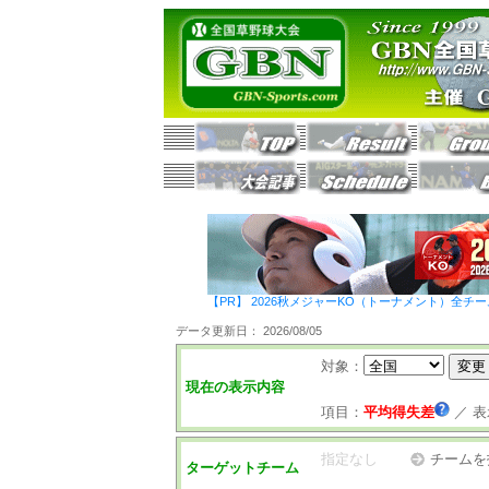
【PR】 2026秋メジャーKO（トーナメント）全チ
データ更新日： 2026/08/05
対象：
現在の表示内容
項目：
平均得失差
／
表
指定なし
チームを
ターゲットチーム