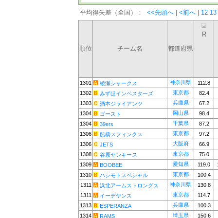
平均得失差（全国）：
<<先頭へ
|
<前へ
|
12
13
R
順位
チーム名
都道府県
神奈川県
1301
112.8
綾瀬シャークス
東京都
1302
82.4
みずほインベスターズ
兵庫県
1303
67.2
酒本ジャイアンツ
岡山県
1304
98.4
ゴースト
千葉県
1304
87.2
39ers
東京都
1306
97.2
船橋スフィンクス
大阪府
1306
66.9
JETS
東京都
1308
75.0
谷原ヤンキース
愛知県
1309
119.0
BOOBEE
東京都
1310
100.4
ハシモトスペシャル
神奈川県
1311
130.8
浜北アームストロングス
東京都
1311
114.7
イーデヤンス
兵庫県
1313
100.3
ESPERANZA
埼玉県
1314
150.6
RAMS