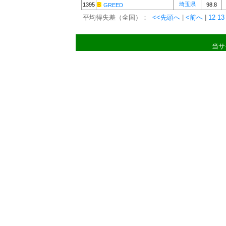
埼玉県
1395
98.8
GREED
平均得失差（全国）：
<<先頭へ
|
<前へ
|
12
13
当サ