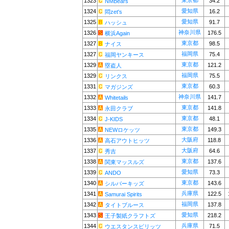
東京都
1323
34.2
NMBears
愛知県
1324
16.2
悶zet's
愛知県
1325
91.7
ハッシュ
神奈川県
1326
176.5
横浜Again
東京都
1327
98.5
ナイス
福岡県
1327
75.4
福岡ヤンキース
東京都
1329
121.2
塁盗人
福岡県
1329
75.5
リンクス
東京都
1331
60.3
マガジンズ
神奈川県
1332
141.7
Whitetails
東京都
1333
141.8
永田クラブ
東京都
1334
48.1
J-KIDS
東京都
1335
149.3
NEWロケッツ
大阪府
1336
118.8
高石アウトヒッツ
大阪府
1337
64.6
秀吉
東京都
1338
137.6
関東マッスルズ
愛知県
1339
73.3
ANDO
東京都
1340
143.6
シルバーキッズ
兵庫県
1341
122.5
Samurai Spirits
福岡県
1342
137.8
タイトブルース
愛知県
1343
218.2
王子製紙クラフトズ
兵庫県
1344
71.5
ウエスタンスピリッツ