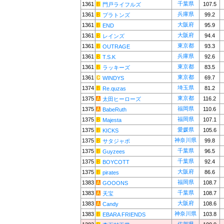
千葉県
1361
107.5
門戸ライフルズ
兵庫県
1361
99.2
プラトンズ
大阪府
1361
95.9
END
大阪府
1361
94.4
レインズ
東京都
1361
93.3
OUTRAGE
兵庫県
1361
92.6
T.S.K
東京都
1361
83.5
ラッキーズ
東京都
1361
69.7
WINDYS
埼玉県
1374
81.2
Re.quzas
東京都
1375
116.2
太田ヒーローズ
福岡県
1375
110.6
BabeRuth
福岡県
1375
107.1
Majesta
愛媛県
1375
105.6
KICKS
神奈川県
1375
99.8
サタジャポ
千葉県
1375
96.5
Guyzees
千葉県
1375
92.4
BOYCOTT
大阪府
1375
86.6
pirates
福岡県
1383
108.7
GOOONS
千葉県
1383
108.7
天宝
大阪府
1383
108.6
Candy
神奈川県
1383
103.8
EBARA FRIENDS