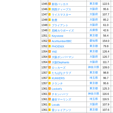
東京都
1345
122.5
新宿バッカス
大阪府
1346
95.6
関西ディープス
大阪府
1347
107.7
ライスマスター
大阪府
1348
85.2
歌麿
大阪府
1348
61.0
ブライアント
兵庫県
1348
42.6
尼崎カウボーイズ
東京都
1351
56.4
Keystone
愛知県
1352
154.0
AceNumberBBC
東京都
1352
79.8
PHOENIX
東京都
1354
126.4
YKE
大阪府
1354
120.7
大阪ボンバーマン
大阪府
1354
111.7
大阪Elephants
神奈川県
1357
109.0
ロッカーズ
東京都
1357
98.8
たちばなクラブ
埼玉県
1357
96.7
KUKKERS
東京都
1357
95.6
クランチ
東京都
1361
125.3
Locket's
神奈川県
1361
116.6
チキンハーツ
埼玉県
1361
116.5
越谷マーリンズ
大阪府
1361
107.9
Locals
東京都
1361
107.6
雷ジャイアンツ