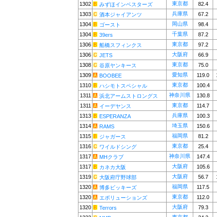
東京都
1302
82.4
みずほインベスターズ
兵庫県
1303
67.2
酒本ジャイアンツ
岡山県
1304
98.4
ゴースト
千葉県
1304
87.2
39ers
東京都
1306
97.2
船橋スフィンクス
大阪府
1306
66.9
JETS
東京都
1308
75.0
谷原ヤンキース
愛知県
1309
119.0
BOOBEE
東京都
1310
100.4
ハシモトスペシャル
神奈川県
1311
130.8
浜北アームストロングス
東京都
1311
114.7
イーデヤンス
兵庫県
1313
100.3
ESPERANZA
埼玉県
1314
150.6
RAMS
福岡県
1315
81.2
ジャガース
東京都
1316
25.4
ワイルドシング
神奈川県
1317
147.4
MHクラブ
大阪府
1317
105.6
カネカ大阪
大阪府
1319
56.7
大阪府庁野球部
福岡県
1320
117.5
博多ビッキーズ
東京都
1320
112.0
エボリューションズ
大阪府
1320
79.3
Terrors