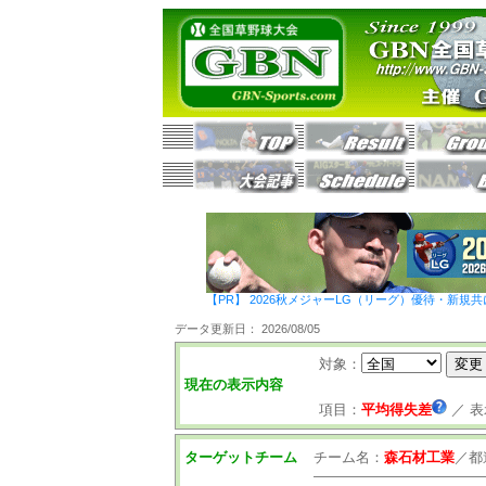
【PR】 2026秋メジャーLG（リーグ）優待・新規共
データ更新日： 2026/08/05
対象：
現在の表示内容
項目：
平均得失差
／
表
ターゲットチーム
チーム名：
森石材工業
／
都