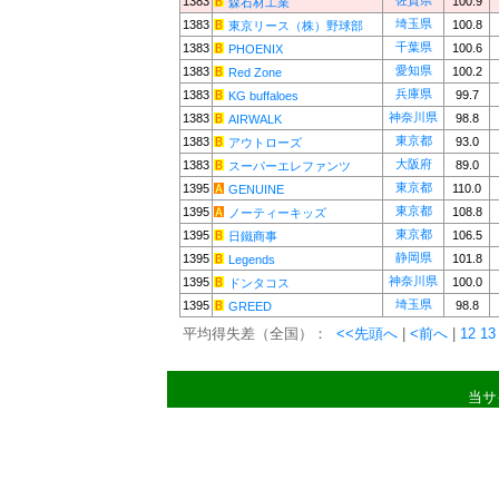
佐賀県
1383
100.9
森石材工業
埼玉県
1383
100.8
東京リース（株）野球部
千葉県
1383
100.6
PHOENIX
愛知県
1383
100.2
Red Zone
兵庫県
1383
99.7
KG buffaloes
神奈川県
1383
98.8
AIRWALK
東京都
1383
93.0
アウトローズ
大阪府
1383
89.0
スーパーエレファンツ
東京都
1395
110.0
GENUINE
東京都
1395
108.8
ノーティーキッズ
東京都
1395
106.5
日鐵商事
静岡県
1395
101.8
Legends
神奈川県
1395
100.0
ドンタコス
埼玉県
1395
98.8
GREED
平均得失差（全国）：
<<先頭へ
|
<前へ
|
12
13
当サ