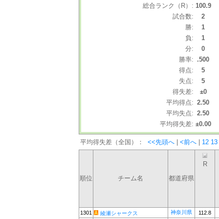
総合ランク（R）:
100.9
試合数:
2
勝:
1
負:
1
分:
0
勝率:
.500
得点:
5
失点:
5
得失差:
±0
平均得点:
2.50
平均失点:
2.50
平均得失差:
±0.00
平均得失差（全国）：
<<先頭へ
|
<前へ
|
12
13
R
順位
チーム名
都道府県
神奈川県
1301
112.8
綾瀬シャークス