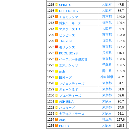
大阪府
1215
47.5
SPIRITS
大阪府
1216
86.7
DEL FIGHTS
東京都
1217
140.0
チョモランマ
福岡県
1218
109.4
博多ルーキーズ
大阪府
1218
94.4
マスターズ１１
東京都
1220
123.0
ヒッピーズ
福岡県
1220
122.4
The YEN
東京都
1222
177.2
モリソンズ
兵庫県
1222
116.1
KOOL BOYS
東京都
1222
108.6
ベースボール倶楽部
千葉県
1222
106.5
五木ポケッツ
岡山県
1222
105.9
gish
神奈川県
1222
98.2
田村ーズ
東京都
1228
81.1
マジェスティーズ
東京都
1229
81.9
ぎぁーとるず
東京都
1230
69.6
プロパティーズ
大阪府
1231
98.7
ASHIBINA
東京都
1232
74.0
バスターズ
大阪府
1233
69.1
太平洋アドラーズ
埼玉県
1234
127.6
Alias
大阪府
1235
118.3
PUPPY