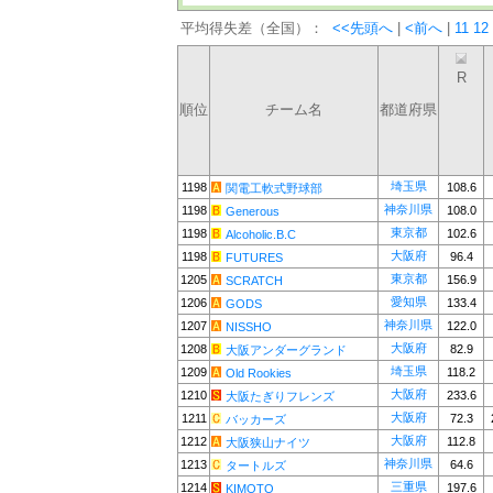
平均得失差（全国）：
<<先頭へ
|
<前へ
|
11
12
R
順位
チーム名
都道府県
埼玉県
1198
108.6
関電工軟式野球部
神奈川県
1198
108.0
Generous
東京都
1198
102.6
Alcoholic.B.C
大阪府
1198
96.4
FUTURES
東京都
1205
156.9
SCRATCH
愛知県
1206
133.4
GODS
神奈川県
1207
122.0
NISSHO
大阪府
1208
82.9
大阪アンダーグランド
埼玉県
1209
118.2
Old Rookies
大阪府
1210
233.6
大阪たぎりフレンズ
大阪府
1211
72.3
バッカーズ
大阪府
1212
112.8
大阪狭山ナイツ
神奈川県
1213
64.6
タートルズ
三重県
1214
197.6
KIMOTO