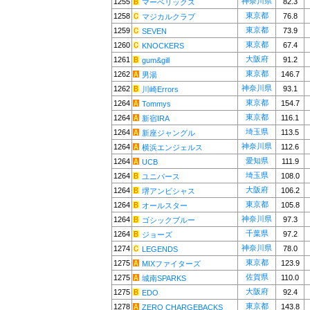
神奈川県
1255
82.3
マーベリックス
東京都
1258
76.8
マジカルクラブ
東京都
1259
73.9
SEVEN
東京都
1260
67.4
KNOCKERS
大阪府
1261
91.2
gum&gill
東京都
1262
146.7
男湯
神奈川県
1262
93.1
川崎Errors
東京都
1264
154.7
Tommys
東京都
1264
116.1
新宿IRA
埼玉県
1264
113.5
新座ジャングル
神奈川県
1264
112.6
横浜エンジェルス
愛知県
1264
111.9
UCB
埼玉県
1264
108.0
ユニバース
大阪府
1264
106.2
堺アンビシャス
東京都
1264
105.8
オールスター
神奈川県
1264
97.3
ゴシックブルー
千葉県
1264
97.2
ジョーズ
神奈川県
1274
78.0
LEGENDS
東京都
1275
123.9
MIXファイターズ
佐賀県
1275
110.0
城南SPARKS
大阪府
1275
92.4
EDO
東京都
1278
143.8
ZERO CHARGEBACKS