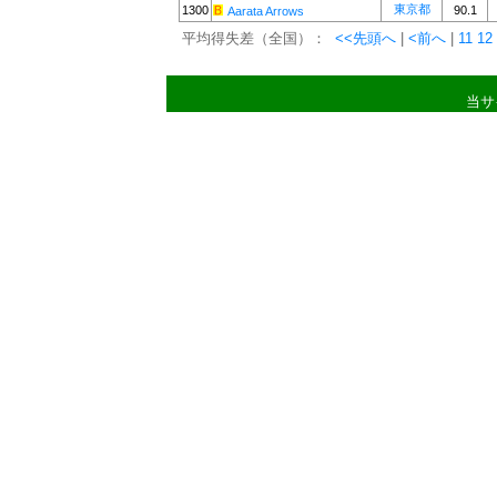
東京都
1300
90.1
Aarata Arrows
平均得失差（全国）：
<<先頭へ
|
<前へ
|
11
12
当サ