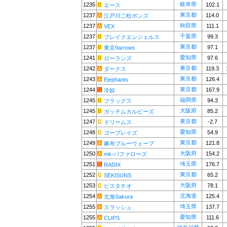
岐阜県
1235
102.1
エース
東京都
1237
114.0
江戸川二松ボンズ
秋田県
1237
111.1
VEX
千葉県
1237
99.3
ブレイクエンジェルス
東京都
1237
97.1
東京9arrows
愛知県
1241
97.6
ローランズ
東京都
1242
119.3
ダークス
東京都
1243
126.4
Elephants
東京都
1244
167.9
冷奴
福岡県
1245
94.3
フラッグス
大阪府
1245
85.2
ガッテムカルビーズ
東京都
1247
-2.7
ドリームス
愛知県
1248
54.9
ゴーブレイズ
東京都
1249
121.8
麻布ブルーウェーブ
大阪府
1250
154.2
mk-バファローズ
埼玉県
1251
176.7
RADIX
東京都
1252
65.2
SEKISUNS
大阪府
1253
78.1
ピスタチオ
北海道
1254
125.4
北海Sakura
埼玉県
1255
137.7
スラッシュ
愛知県
1255
111.6
CLIPS