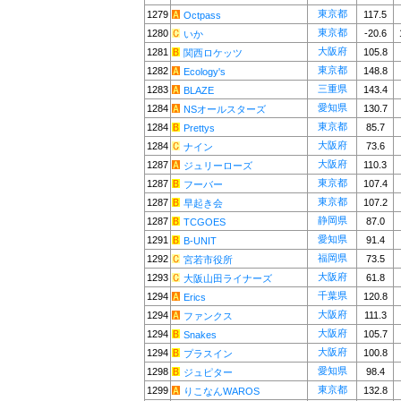
東京都
1279
117.5
Octpass
東京都
1280
-20.6
いか
大阪府
1281
105.8
関西ロケッツ
東京都
1282
148.8
Ecology's
三重県
1283
143.4
BLAZE
愛知県
1284
130.7
NSオールスターズ
東京都
1284
85.7
Prettys
大阪府
1284
73.6
ナイン
大阪府
1287
110.3
ジュリーローズ
東京都
1287
107.4
フーバー
東京都
1287
107.2
早起き会
静岡県
1287
87.0
TCGOES
愛知県
1291
91.4
B-UNIT
福岡県
1292
73.5
宮若市役所
大阪府
1293
61.8
大阪山田ライナーズ
千葉県
1294
120.8
Erics
大阪府
1294
111.3
ファンクス
大阪府
1294
105.7
Snakes
大阪府
1294
100.8
プラスイン
愛知県
1298
98.4
ジュピター
東京都
1299
132.8
りこなんWAROS