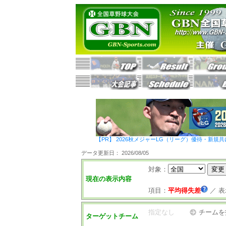
【PR】 2026秋メジャーLG（リーグ）優待・新規共
データ更新日： 2026/08/05
対象：
現在の表示内容
項目：
平均得失差
／
表
指定なし
チームを
ターゲットチーム