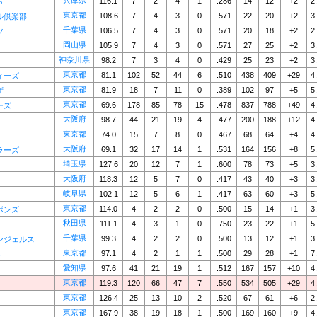
兵庫県
116.1
7
2
4
1
.286
14
12
+2
2
S
東京都
108.6
7
4
3
0
.571
22
20
+2
3
ル倶楽部
千葉県
106.5
7
4
3
0
.571
20
18
+2
2
ツ
岡山県
105.9
7
4
3
0
.571
27
25
+2
3
神奈川県
98.2
7
3
4
0
.429
25
23
+2
3
東京都
81.1
102
52
44
6
.510
438
409
+29
4
ィーズ
東京都
81.9
18
7
11
0
.389
102
97
+5
5
ず
東京都
69.6
178
85
78
15
.478
837
788
+49
4
ーズ
大阪府
98.7
44
21
19
4
.477
200
188
+12
4
東京都
74.0
15
7
8
0
.467
68
64
+4
4
大阪府
69.1
32
17
14
1
.531
164
156
+8
5
ラーズ
埼玉県
127.6
20
12
7
1
.600
78
73
+5
3
大阪府
118.3
12
5
7
0
.417
43
40
+3
3
岐阜県
102.1
12
5
6
1
.417
63
60
+3
5
東京都
114.0
4
2
2
0
.500
15
14
+1
3
ボンズ
秋田県
111.1
4
3
1
0
.750
23
22
+1
5
千葉県
99.3
4
2
2
0
.500
13
12
+1
3
ンジェルス
東京都
97.1
4
2
1
1
.500
29
28
+1
7
s
愛知県
97.6
41
21
19
1
.512
167
157
+10
4
東京都
119.3
120
66
47
7
.550
534
505
+29
4
東京都
126.4
25
13
10
2
.520
67
61
+6
2
東京都
167.9
38
19
18
1
.500
169
160
+9
4