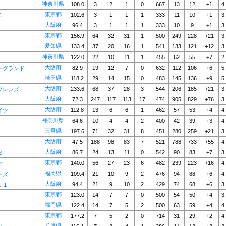
神奈川県
108.0
3
2
1
0
.667
13
12
+1
4
東京都
102.6
3
1
1
1
.333
11
10
+1
3
C
大阪府
96.4
3
1
1
1
.333
10
9
+1
3
東京都
156.9
64
32
31
1
.500
249
228
+21
3
愛知県
133.4
37
20
16
1
.541
133
121
+12
3
神奈川県
122.0
22
10
11
1
.455
62
55
+7
2
大阪府
82.9
19
12
7
0
.632
112
106
+6
5
ーグランド
埼玉県
118.2
29
14
15
0
.483
145
136
+9
5
大阪府
233.6
68
37
28
3
.544
206
185
+21
3
フレンズ
大阪府
72.3
247
117
113
17
.474
905
829
+76
3
大阪府
112.8
13
6
6
1
.462
57
53
+4
4
イツ
神奈川県
64.6
10
4
4
2
.400
42
39
+3
4
三重県
197.6
71
32
31
8
.451
280
259
+21
3
大阪府
47.5
188
98
83
7
.521
788
733
+55
4
大阪府
86.7
24
13
11
0
.542
90
83
+7
3
S
東京都
140.0
56
27
23
6
.482
239
223
+16
4
マ
福岡県
109.4
21
10
9
2
.476
94
88
+6
4
ーズ
大阪府
94.4
21
9
10
2
.429
74
68
+6
3
１１
東京都
123.0
14
7
7
0
.500
54
50
+4
3
福岡県
122.4
14
7
5
2
.500
63
59
+4
4
東京都
177.2
7
5
2
0
.714
31
29
+2
4