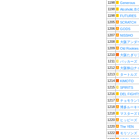
1198
Generous
1198
Alcoholic.B.
1198
FUTURES
1205
SCRATCH
1206
GODS
1207
NISSHO
1208
大阪アンダ
1209
Old Rookies
1210
大阪たぎり
1211
バッカーズ
1212
大阪狭山ナ
1213
タートルズ
1214
KIMOTO
1215
SPIRITS
1216
DEL FIGHT
1217
チョモラン
1218
博多ルーキ
1218
マスターズ
1220
ヒッピーズ
1220
The YEN
1222
モリソンズ