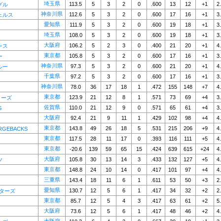
埼玉県
113.5
5
3
2
0
.600
13
12
+1
2
グル
神奈川県
112.6
5
3
2
0
.600
17
16
+1
3
ェルス
愛知県
111.9
5
3
2
0
.600
19
18
+1
3
埼玉県
108.0
5
3
2
0
.600
19
18
+1
3
大阪府
106.2
5
2
3
0
.400
21
20
+1
4
ャス
東京都
105.8
5
3
2
0
.600
17
16
+1
3
ー
神奈川県
97.3
5
3
2
0
.600
21
20
+1
4
ルー
千葉県
97.2
5
3
2
0
.600
17
16
+1
3
神奈川県
78.0
36
17
18
1
.472
155
148
+7
4
東京都
123.9
21
12
8
1
.571
73
69
+4
3
ターズ
佐賀県
110.0
21
12
9
0
.571
65
61
+4
3
S
大阪府
92.4
21
9
11
1
.429
102
98
+4
4
東京都
143.8
49
26
18
5
.531
215
206
+9
4
RGEBACKS
東京都
117.5
28
11
17
0
.393
116
111
+5
4
東京都
-20.6
139
59
65
15
.424
639
615
+24
4
大阪府
105.8
30
13
14
3
.433
132
127
+5
4
ツ
東京都
148.8
24
10
14
0
.417
101
97
+4
4
三重県
143.4
18
11
6
1
.611
53
50
+3
2
愛知県
130.7
12
5
6
1
.417
34
32
+2
2
スターズ
東京都
85.7
12
5
4
3
.417
63
61
+2
5
大阪府
73.6
12
5
6
1
.417
48
46
+2
4