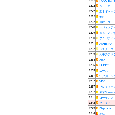
1222
KOOL BOY
1222
ベースボー
1222
五木ポケッ
1222
gish
1222
田村ーズ
1228
マジェステ
1229
ぎぁーとる
1230
プロパティ
1231
ASHIBINA
1232
バスターズ
1233
太平洋アド
1234
Alias
1235
PUPPY
1235
エース
1237
江戸川二松
1237
VEX
1237
ブレイクエ
1237
東京9arrow
1241
ローランズ
1242
ダークス
1243
Elephants
1244
冷奴