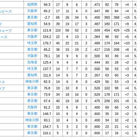
福岡県
94.3
17
8
6
3
.471
82
78
+4
4
大阪府
85.2
17
11
6
0
.647
88
84
+4
5
ルビーズ
東京都
-2.7
65
26
34
5
.400
383
368
+15
5
愛知県
54.9
39
19
17
3
.487
180
171
+9
4
ズ
東京都
121.8
110
56
52
2
.509
454
429
+25
4
ウェーブ
大阪府
154.2
22
8
13
1
.364
98
93
+5
4
ローズ
埼玉県
176.7
45
22
21
2
.489
174
164
+10
3
東京都
65.2
36
15
19
2
.417
216
208
+8
6
大阪府
78.1
18
9
9
0
.500
93
89
+4
5
北海道
125.4
9
4
4
1
.444
30
28
+2
3
埼玉県
137.7
14
7
7
0
.500
56
53
+3
4
愛知県
111.6
14
5
7
2
.357
63
60
+3
4
神奈川県
82.3
14
6
8
0
.429
56
53
+3
4
クス
東京都
76.8
19
10
8
1
.526
102
98
+4
5
ラブ
東京都
73.9
34
18
16
0
.529
178
171
+7
5
東京都
67.4
40
19
18
3
.475
209
201
+8
5
大阪府
91.2
15
6
8
1
.400
69
66
+3
4
東京都
146.7
10
6
4
0
.600
35
33
+2
3
神奈川県
93.1
10
4
6
0
.400
34
32
+2
3
東京都
154.7
5
3
2
0
.600
22
21
+1
4
東京都
116.1
5
3
2
0
.600
17
16
+1
3