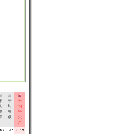
平
平
平
均
均
均
得
失
得
点
点
失
差
.00
3.67
+0.33