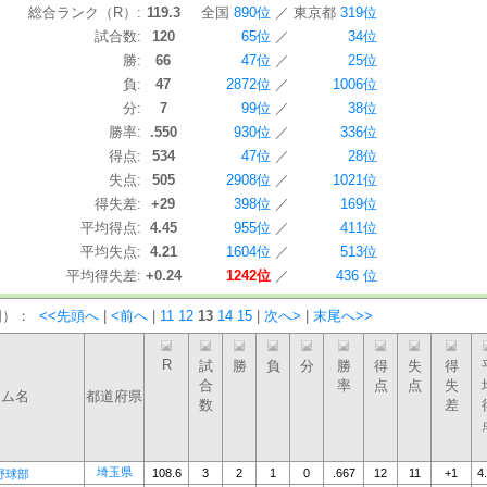
総合ランク（R）:
119.3
全国
890位
／
東京都
319位
試合数:
120
65位
／
34位
勝:
66
47位
／
25位
負:
47
2872位
／
1006位
分:
7
99位
／
38位
勝率:
.550
930位
／
336位
得点:
534
47位
／
28位
失点:
505
2908位
／
1021位
得失差:
+29
398位
／
169位
平均得点:
4.45
955位
／
411位
平均失点:
4.21
1604位
／
513位
平均得失差:
+0.24
1242位
／
436 位
国）：
<<先頭へ
|
<前へ
|
11
12
13
14
15
|
次へ>
|
末尾へ>>
R
試
勝
負
分
勝
得
失
得
合
率
点
点
失
ーム名
都道府県
数
差
埼玉県
108.6
3
2
1
0
.667
12
11
+1
4
野球部