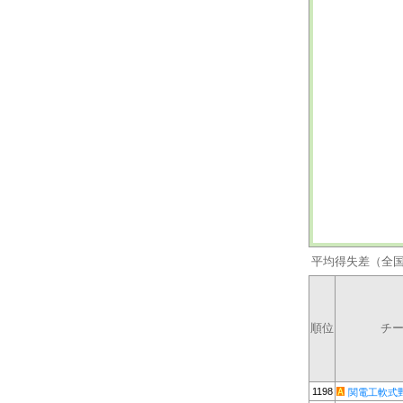
平均得失差（全
順位
チ
1198
関電工軟式