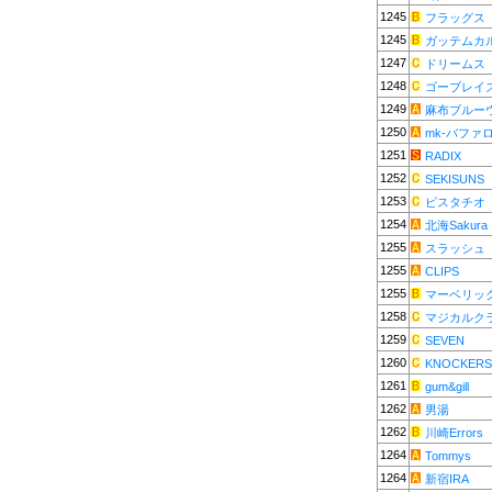
1245
フラッグス
1245
ガッテムカ
1247
ドリームス
1248
ゴーブレイ
1249
麻布ブルー
1250
mk-バファ
1251
RADIX
1252
SEKISUNS
1253
ピスタチオ
1254
北海Sakura
1255
スラッシュ
1255
CLIPS
1255
マーベリッ
1258
マジカルク
1259
SEVEN
1260
KNOCKERS
1261
gum&gill
1262
男湯
1262
川崎Errors
1264
Tommys
1264
新宿IRA