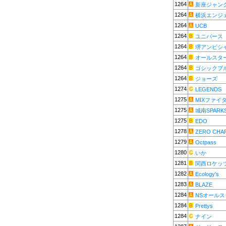
1264
新座ジャン
1264
横浜エンジ
1264
UCB
1264
ユニバース
1264
堺アンビシ
1264
オールスタ
1264
ゴシックブ
1264
ジョーズ
1274
LEGENDS
1275
MIXファイ
1275
城南SPARK
1275
EDO
1278
ZERO CHA
1279
Octpass
1280
いか
1281
関西ロケッ
1282
Ecology's
1283
BLAZE
1284
NSオール
1284
Prettys
1284
ナイン