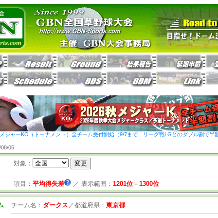
26秋メジャーKO（トーナメント）全チーム受付開始（9/7まで、リーグ戦LGとのダブル割で半
8/05
対象：
項目：
平均得失差
／
表示範囲：
1201位
－
1300位
ム
チーム名：
ダークス
／
都道府県：
東京都