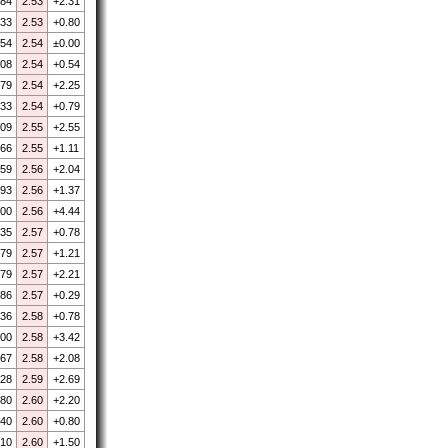
.84
2.53
+2.31
.33
2.53
+0.80
.54
2.54
±0.00
.08
2.54
+0.54
.79
2.54
+2.25
.33
2.54
+0.79
.09
2.55
+2.55
.66
2.55
+1.11
.59
2.56
+2.04
.93
2.56
+1.37
.00
2.56
+4.44
.35
2.57
+0.78
.79
2.57
+1.21
.79
2.57
+2.21
.86
2.57
+0.29
.36
2.58
+0.78
.00
2.58
+3.42
.67
2.58
+2.08
.28
2.59
+2.69
.80
2.60
+2.20
.40
2.60
+0.80
.10
2.60
+1.50