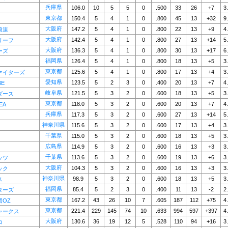
兵庫県
106.0
10
5
5
0
.500
33
26
+7
3
東京都
150.4
5
4
1
0
.800
45
13
+32
9
大阪府
147.2
5
4
1
0
.800
22
13
+9
4
浪速
大阪府
142.4
5
4
1
0
.800
27
13
+14
5
リーフ
大阪府
136.3
5
4
1
0
.800
30
13
+17
6
ーズ
福岡県
126.4
5
4
1
0
.800
18
13
+5
3
東京都
125.6
5
4
1
0
.800
17
13
+4
3
ァイターズ
愛知県
123.5
5
2
3
0
.400
20
13
+7
4
BE
岐阜県
121.5
5
3
2
0
.600
18
13
+5
3
ダース
東京都
118.0
5
3
2
0
.600
20
13
+7
4
EA
兵庫県
117.3
5
3
2
0
.600
27
13
+14
5
神奈川県
115.6
5
3
2
0
.600
17
13
+4
3
千葉県
115.0
5
3
2
0
.600
18
13
+5
3
広島県
114.9
5
3
2
0
.600
16
13
+3
3
千葉県
113.6
5
3
2
0
.600
19
13
+6
3
ッツ
大阪府
104.3
5
3
2
0
.600
16
13
+3
3
ック
神奈川県
98.9
5
3
2
0
.600
18
13
+5
3
ス
福岡県
85.4
5
2
3
0
.400
11
13
-2
2
ターズ
東京都
167.2
43
26
10
7
.605
187
112
+75
4
団OZ
東京都
221.4
229
145
74
10
.633
994
597
+397
4
ャークス
大阪府
130.6
36
19
12
5
.528
110
94
+16
3
コ