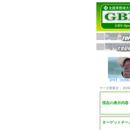
【PR】 20
データ更新日： 2026/0
現在の表示内容
ターゲットチー