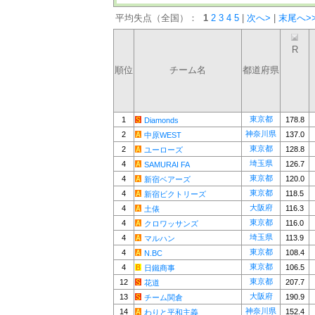
平均失点（全国）：
1
2
3
4
5
|
次へ>
|
末尾へ>
R
順位
チーム名
都道府県
東京都
1
178.8
Diamonds
神奈川県
2
137.0
中原WEST
東京都
2
128.8
ユーローズ
埼玉県
4
126.7
SAMURAI FA
東京都
4
120.0
新宿ベアーズ
東京都
4
118.5
新宿ビクトリーズ
大阪府
4
116.3
土俵
東京都
4
116.0
クロワッサンズ
埼玉県
4
113.9
マルハン
東京都
4
108.4
N.BC
東京都
4
106.5
日鐵商事
東京都
12
207.7
花道
大阪府
13
190.9
チーム関倉
神奈川県
14
152.4
わりと平和主義