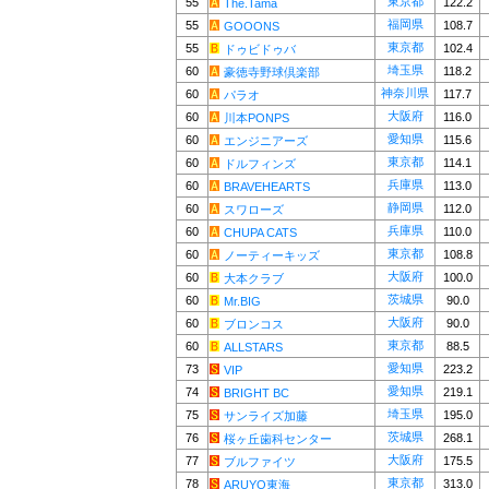
東京都
55
122.2
The.Tama
福岡県
55
108.7
GOOONS
東京都
55
102.4
ドゥビドゥバ
埼玉県
60
118.2
豪徳寺野球倶楽部
神奈川県
60
117.7
パラオ
大阪府
60
116.0
川本PONPS
愛知県
60
115.6
エンジニアーズ
東京都
60
114.1
ドルフィンズ
兵庫県
60
113.0
BRAVEHEARTS
静岡県
60
112.0
スワローズ
兵庫県
60
110.0
CHUPA CATS
東京都
60
108.8
ノーティーキッズ
大阪府
60
100.0
大本クラブ
茨城県
60
90.0
Mr.BIG
大阪府
60
90.0
ブロンコス
東京都
60
88.5
ALLSTARS
愛知県
73
223.2
VIP
愛知県
74
219.1
BRIGHT BC
埼玉県
75
195.0
サンライズ加藤
茨城県
76
268.1
桜ヶ丘歯科センター
大阪府
77
175.5
ブルファイツ
東京都
78
313.0
ARUYO東海