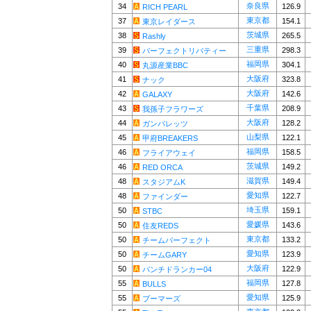
奈良県
34
126.9
RICH PEARL
東京都
37
154.1
東京レイダース
茨城県
38
265.5
Rashly
三重県
39
298.3
パーフェクトリバティー
福岡県
40
304.1
丸源産業BBC
大阪府
41
323.8
ナック
大阪府
42
142.6
GALAXY
千葉県
43
208.9
我孫子フラワーズ
大阪府
44
128.2
ガンバレッツ
山梨県
45
122.1
甲府BREAKERS
福岡県
46
158.5
フライアウェイ
茨城県
46
149.2
RED ORCA
滋賀県
48
149.4
スタジアムK
愛知県
48
122.7
ファインダー
埼玉県
50
159.1
STBC
愛媛県
50
143.6
住友REDS
東京都
50
133.2
チームパーフェクト
愛知県
50
123.9
チームGARY
大阪府
50
122.9
パンチドランカー04
福岡県
55
127.8
BULLS
愛知県
55
125.9
ブーマーズ