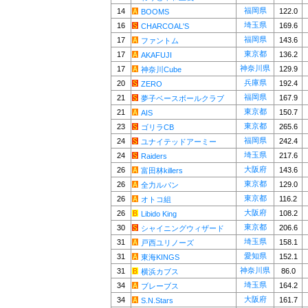
福岡県
14
122.0
BOOMS
埼玉県
16
169.6
CHARCOAL'S
福岡県
17
143.6
ファントム
東京都
17
136.2
AKAFUJI
神奈川県
17
129.9
神奈川Cube
兵庫県
20
192.4
ZERO
福岡県
21
167.9
夢子ベースボールクラブ
東京都
21
150.7
AIS
東京都
23
265.6
ゴリラCB
福岡県
24
242.4
ユナイテッドアーミー
埼玉県
24
217.6
Raiders
大阪府
26
143.6
富田林killers
東京都
26
129.0
全力ルパン
東京都
26
116.2
オトコ組
大阪府
26
108.2
Libido King
東京都
30
206.6
シャイニングウィザード
埼玉県
31
158.1
戸西ユリノーズ
愛知県
31
152.1
東海KINGS
神奈川県
31
86.0
横浜カブス
埼玉県
34
164.2
ブレーブス
大阪府
34
161.7
S.N.Stars