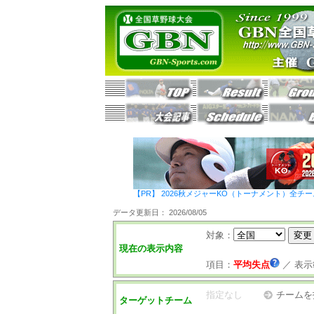
【PR】 2026秋メジャーKO（トーナメント）全チ
データ更新日： 2026/08/05
対象：
現在の表示内容
項目：
平均失点
／
表示
指定なし
チームを
ターゲットチーム