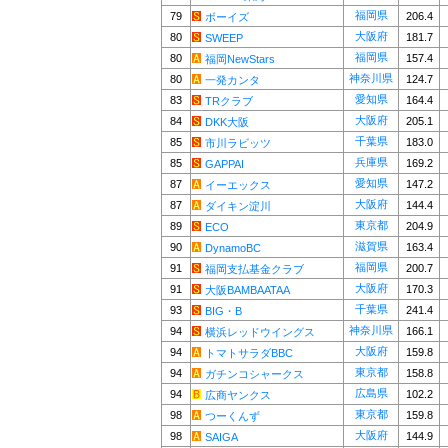
福岡県
79
206.4
ボーイズ
大阪府
80
181.7
SWEEP
福岡県
80
157.4
福岡NewStars
神奈川県
80
124.7
一発カンタ
愛知県
83
164.4
TRクラブ
大阪府
84
205.1
DKK大阪
千葉県
85
183.0
市川ラビッツ
兵庫県
85
169.2
GAPPAI
愛知県
87
147.2
イーエックス
大阪府
87
144.4
ダイキン淀川
東京都
89
204.9
ECO
滋賀県
90
163.4
DynamoBC
福岡県
91
200.7
福岡支払基金クラブ
大阪府
91
170.3
大阪BAMBAATAA
千葉県
93
241.4
BIG・B
神奈川県
94
166.1
横浜レッドウイングス
大阪府
94
159.8
トマトサラダBBC
東京都
94
158.8
ガチンコシャークス
広島県
94
102.2
広商ヤンクス
東京都
98
159.8
つーくんず
大阪府
98
144.9
SAIGA