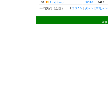
愛知県
98
141.1
Sマイナーズ
平均失点（全国）：
1
2
3
4
5
|
次へ>
|
末尾へ>
当サ